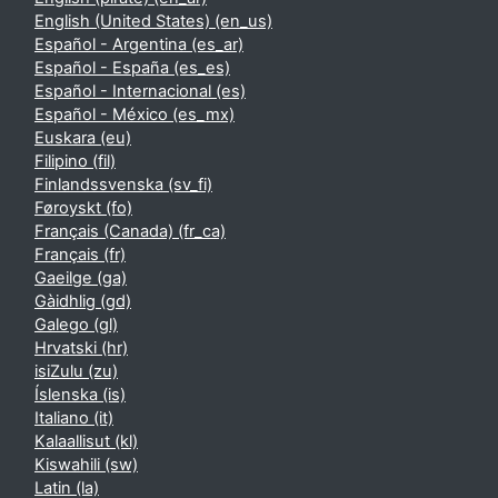
English (United States) ‎(en_us)‎
Español - Argentina ‎(es_ar)‎
Español - España ‎(es_es)‎
Español - Internacional ‎(es)‎
Español - México ‎(es_mx)‎
Euskara ‎(eu)‎
Filipino ‎(fil)‎
Finlandssvenska ‎(sv_fi)‎
Føroyskt ‎(fo)‎
Français (Canada) ‎(fr_ca)‎
Français ‎(fr)‎
Gaeilge ‎(ga)‎
Gàidhlig ‎(gd)‎
Galego ‎(gl)‎
Hrvatski ‎(hr)‎
isiZulu ‎(zu)‎
Íslenska ‎(is)‎
Italiano ‎(it)‎
Kalaallisut ‎(kl)‎
Kiswahili ‎(sw)‎
Latin ‎(la)‎