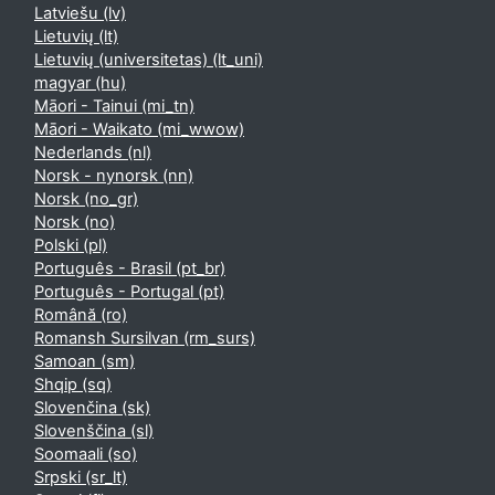
Latviešu ‎(lv)‎
Lietuvių ‎(lt)‎
Lietuvių (universitetas) ‎(lt_uni)‎
magyar ‎(hu)‎
Māori - Tainui ‎(mi_tn)‎
Māori - Waikato ‎(mi_wwow)‎
Nederlands ‎(nl)‎
Norsk - nynorsk ‎(nn)‎
Norsk ‎(no_gr)‎
Norsk ‎(no)‎
Polski ‎(pl)‎
Português - Brasil ‎(pt_br)‎
Português - Portugal ‎(pt)‎
Română ‎(ro)‎
Romansh Sursilvan ‎(rm_surs)‎
Samoan ‎(sm)‎
Shqip ‎(sq)‎
Slovenčina ‎(sk)‎
Slovenščina ‎(sl)‎
Soomaali ‎(so)‎
Srpski ‎(sr_lt)‎