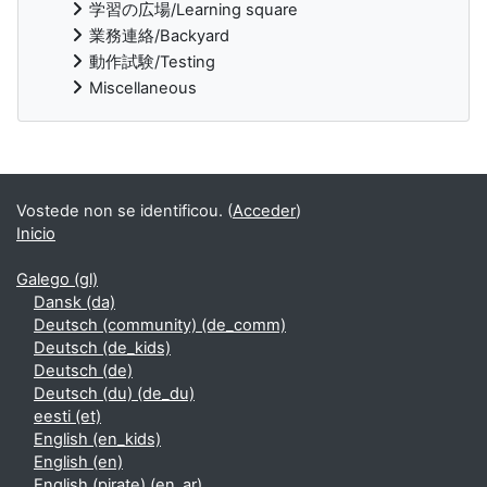
学習の広場/Learning square
業務連絡/Backyard
動作試験/Testing
Miscellaneous
Supplementary blocks
Vostede non se identificou. (
Acceder
)
Inicio
Galego ‎(gl)‎
Dansk ‎(da)‎
Deutsch (community) ‎(de_comm)‎
Deutsch ‎(de_kids)‎
Deutsch ‎(de)‎
Deutsch (du) ‎(de_du)‎
eesti ‎(et)‎
English ‎(en_kids)‎
English ‎(en)‎
English (pirate) ‎(en_ar)‎