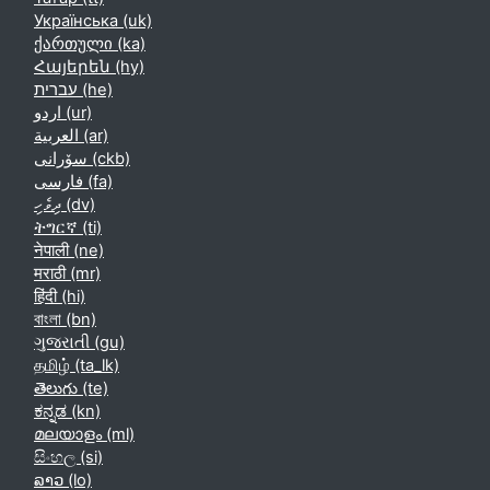
Українська ‎(uk)‎
ქართული ‎(ka)‎
Հայերեն ‎(hy)‎
עברית ‎(he)‎
اردو ‎(ur)‎
العربية ‎(ar)‎
سۆرانی ‎(ckb)‎
فارسی ‎(fa)‎
ދިވެހި ‎(dv)‎
ትግርኛ ‎(ti)‎
नेपाली ‎(ne)‎
मराठी ‎(mr)‎
हिंदी ‎(hi)‎
বাংলা ‎(bn)‎
ગુજરાતી ‎(gu)‎
தமிழ் ‎(ta_lk)‎
తెలుగు ‎(te)‎
ಕನ್ನಡ ‎(kn)‎
മലയാളം ‎(ml)‎
සිංහල ‎(si)‎
ລາວ ‎(lo)‎