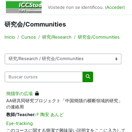
Ir ao contido principal
Vostede non se identificou. (
Acceder
)
研究会/Communities
Inicio
Cursos
研究/Research
研究会/Communities
Categorías de cursos
Buscar cursos
Buscar cursos
簡牘学の広場
AA
研共同研究プロジェクト「中国簡牘の横断領域的研究」
の連絡用
教師/Teacher:
F 陶安 あんど
Eye-tracking
このコースに関する簡潔で興味深い説明文をここに入力して