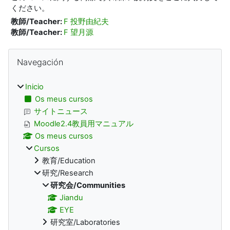
ください。
教師/Teacher:
F 投野由紀夫
教師/Teacher:
F 望月源
Bloques
Omitir Navegación
Navegación
Inicio
Os meus cursos
サイトニュース
Moodle2.4教員用マニュアル
Os meus cursos
Cursos
教育/Education
研究/Research
研究会/Communities
Jiandu
EYE
研究室/Laboratories