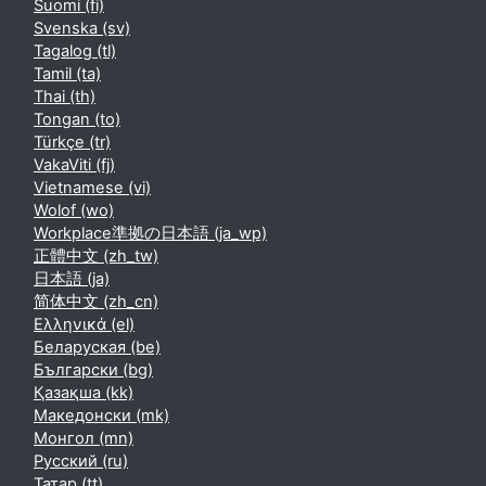
Suomi ‎(fi)‎
Svenska ‎(sv)‎
Tagalog ‎(tl)‎
Tamil ‎(ta)‎
Thai ‎(th)‎
Tongan ‎(to)‎
Türkçe ‎(tr)‎
VakaViti ‎(fj)‎
Vietnamese ‎(vi)‎
Wolof ‎(wo)‎
Workplace準拠の日本語 ‎(ja_wp)‎
正體中文 ‎(zh_tw)‎
日本語 ‎(ja)‎
简体中文 ‎(zh_cn)‎
Ελληνικά ‎(el)‎
Беларуская ‎(be)‎
Български ‎(bg)‎
Қазақша ‎(kk)‎
Македонски ‎(mk)‎
Монгол ‎(mn)‎
Русский ‎(ru)‎
Татар ‎(tt)‎