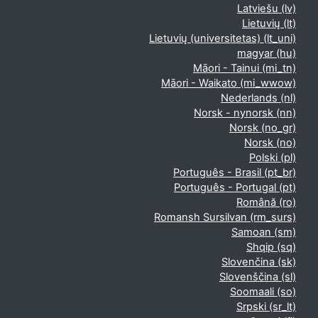
Latviešu ‎(lv)‎
Lietuvių ‎(lt)‎
Lietuvių (universitetas) ‎(lt_uni)‎
magyar ‎(hu)‎
Māori - Tainui ‎(mi_tn)‎
Māori - Waikato ‎(mi_wwow)‎
Nederlands ‎(nl)‎
Norsk - nynorsk ‎(nn)‎
Norsk ‎(no_gr)‎
Norsk ‎(no)‎
Polski ‎(pl)‎
Português - Brasil ‎(pt_br)‎
Português - Portugal ‎(pt)‎
Română ‎(ro)‎
Romansh Sursilvan ‎(rm_surs)‎
Samoan ‎(sm)‎
Shqip ‎(sq)‎
Slovenčina ‎(sk)‎
Slovenščina ‎(sl)‎
Soomaali ‎(so)‎
Srpski ‎(sr_lt)‎