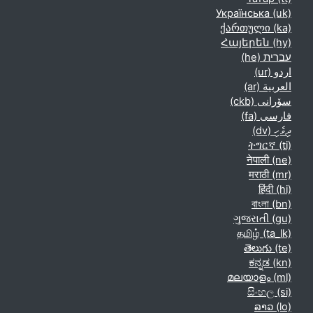
Українська ‎(uk)‎
ქართული ‎(ka)‎
Հայերեն ‎(hy)‎
עברית ‎(he)‎
اردو ‎(ur)‎
العربية ‎(ar)‎
سۆرانی ‎(ckb)‎
فارسی ‎(fa)‎
ދިވެހި ‎(dv)‎
ትግርኛ ‎(ti)‎
नेपाली ‎(ne)‎
मराठी ‎(mr)‎
हिंदी ‎(hi)‎
বাংলা ‎(bn)‎
ગુજરાતી ‎(gu)‎
தமிழ் ‎(ta_lk)‎
తెలుగు ‎(te)‎
ಕನ್ನಡ ‎(kn)‎
മലയാളം ‎(ml)‎
සිංහල ‎(si)‎
ລາວ ‎(lo)‎