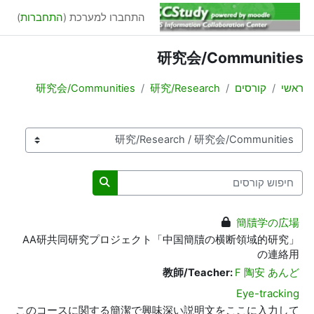
ילוג לתוכן הראשי
התחברו למערכת (
התחברות
)
研究会/Communities
ראשי
קורסים
研究/Research
研究会/Communities
קטגוריות קורסים
חיפוש קורסים
חיפוש קורסים
簡牘学の広場
AA
研共同研究プロジェクト「中国簡牘の横断領域的研究」
の連絡用
教師/Teacher:
F 陶安 あんど
Eye-tracking
このコースに関する簡潔で興味深い説明文をここに入力して