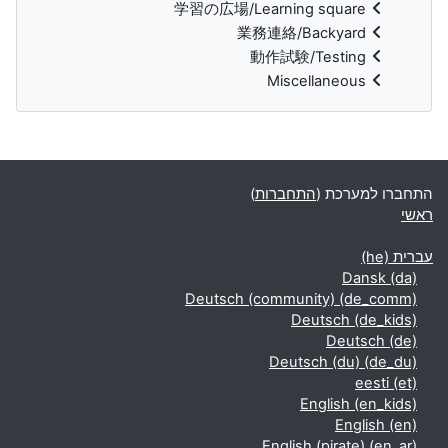
学習の広場/Learning square
業務連絡/Backyard
動作試験/Testing
Miscellaneous
משבצות נוספות
התחברו למערכת (
התחברות
)
ראשי
עברית ‎(he)‎
Dansk ‎(da)‎
Deutsch (community) ‎(de_comm)‎
Deutsch ‎(de_kids)‎
Deutsch ‎(de)‎
Deutsch (du) ‎(de_du)‎
eesti ‎(et)‎
English ‎(en_kids)‎
English ‎(en)‎
English (pirate) ‎(en_ar)‎