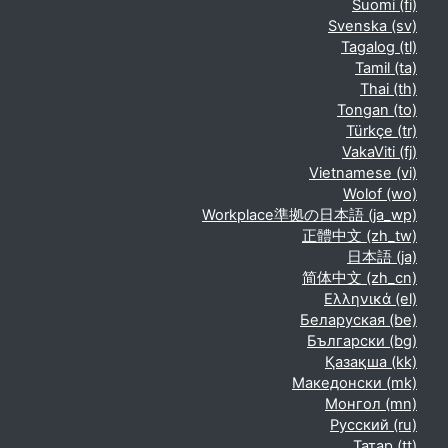
Suomi ‎(fi)‎
Svenska ‎(sv)‎
Tagalog ‎(tl)‎
Tamil ‎(ta)‎
Thai ‎(th)‎
Tongan ‎(to)‎
Türkçe ‎(tr)‎
VakaViti ‎(fj)‎
Vietnamese ‎(vi)‎
Wolof ‎(wo)‎
Workplace準拠の日本語 ‎(ja_wp)‎
正體中文 ‎(zh_tw)‎
日本語 ‎(ja)‎
简体中文 ‎(zh_cn)‎
Ελληνικά ‎(el)‎
Беларуская ‎(be)‎
Български ‎(bg)‎
Қазақша ‎(kk)‎
Македонски ‎(mk)‎
Монгол ‎(mn)‎
Русский ‎(ru)‎
Татар ‎(tt)‎