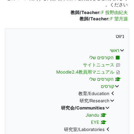
ください。
教師/Teacher:
F 投野由紀夫
教師/Teacher:
F 望月源
משבצות (בלוקים)
דילוג את ניווט
ניווט
ראשי
הקורסים שלי
サイトニュース
Moodle2.4教員用マニュアル
הקורסים שלי
קורסים
教育/Education
研究/Research
研究会/Communities
Jiandu
EYE
研究室/Laboratories