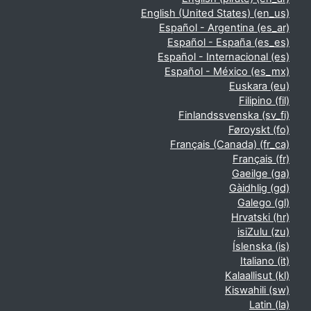
English (United States) ‎(en_us)‎
Español - Argentina ‎(es_ar)‎
Español - España ‎(es_es)‎
Español - Internacional ‎(es)‎
Español - México ‎(es_mx)‎
Euskara ‎(eu)‎
Filipino ‎(fil)‎
Finlandssvenska ‎(sv_fi)‎
Føroyskt ‎(fo)‎
Français (Canada) ‎(fr_ca)‎
Français ‎(fr)‎
Gaeilge ‎(ga)‎
Gàidhlig ‎(gd)‎
Galego ‎(gl)‎
Hrvatski ‎(hr)‎
isiZulu ‎(zu)‎
Íslenska ‎(is)‎
Italiano ‎(it)‎
Kalaallisut ‎(kl)‎
Kiswahili ‎(sw)‎
Latin ‎(la)‎