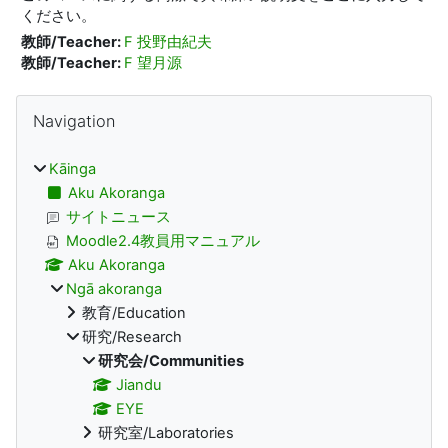
ください。
教師/Teacher:
F 投野由紀夫
教師/Teacher:
F 望月源
Paraka
Tīpoka Navigation
Navigation
Kāinga
Aku Akoranga
サイトニュース
Moodle2.4教員用マニュアル
Aku Akoranga
Ngā akoranga
教育/Education
研究/Research
研究会/Communities
Jiandu
EYE
研究室/Laboratories