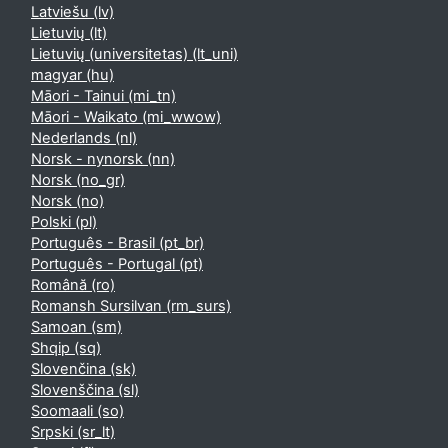
Latviešu ‎(lv)‎
Lietuvių ‎(lt)‎
Lietuvių (universitetas) ‎(lt_uni)‎
magyar ‎(hu)‎
Māori - Tainui ‎(mi_tn)‎
Māori - Waikato ‎(mi_wwow)‎
Nederlands ‎(nl)‎
Norsk - nynorsk ‎(nn)‎
Norsk ‎(no_gr)‎
Norsk ‎(no)‎
Polski ‎(pl)‎
Português - Brasil ‎(pt_br)‎
Português - Portugal ‎(pt)‎
Română ‎(ro)‎
Romansh Sursilvan ‎(rm_surs)‎
Samoan ‎(sm)‎
Shqip ‎(sq)‎
Slovenčina ‎(sk)‎
Slovenščina ‎(sl)‎
Soomaali ‎(so)‎
Srpski ‎(sr_lt)‎