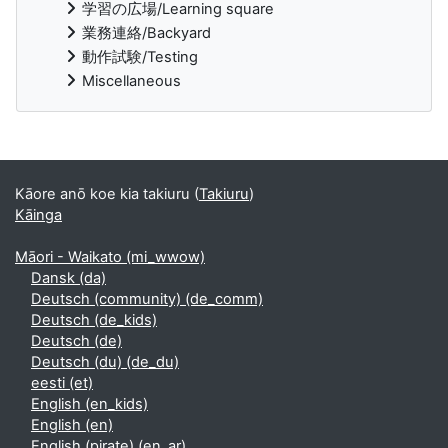
学習の広場/Learning square
業務連絡/Backyard
動作試験/Testing
Miscellaneous
Supplementary blocks
Kāore anō koe kia takiuru (
Takiuru
)
Kāinga
Māori - Waikato ‎(mi_wwow)‎
Dansk ‎(da)‎
Deutsch (community) ‎(de_comm)‎
Deutsch ‎(de_kids)‎
Deutsch ‎(de)‎
Deutsch (du) ‎(de_du)‎
eesti ‎(et)‎
English ‎(en_kids)‎
English ‎(en)‎
English (pirate) ‎(en_ar)‎