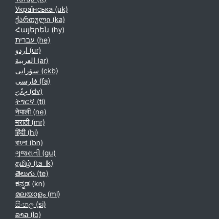
Українська ‎(uk)‎
ქართული ‎(ka)‎
Հայերեն ‎(hy)‎
עברית ‎(he)‎
اردو ‎(ur)‎
العربية ‎(ar)‎
سۆرانی ‎(ckb)‎
فارسی ‎(fa)‎
ދިވެހި ‎(dv)‎
ትግርኛ ‎(ti)‎
नेपाली ‎(ne)‎
मराठी ‎(mr)‎
हिंदी ‎(hi)‎
বাংলা ‎(bn)‎
ગુજરાતી ‎(gu)‎
தமிழ் ‎(ta_lk)‎
తెలుగు ‎(te)‎
ಕನ್ನಡ ‎(kn)‎
മലയാളം ‎(ml)‎
සිංහල ‎(si)‎
ລາວ ‎(lo)‎