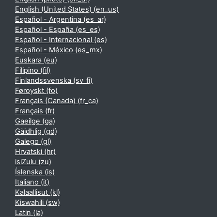
English (United States) ‎(en_us)‎
Español - Argentina ‎(es_ar)‎
Español - España ‎(es_es)‎
Español - Internacional ‎(es)‎
Español - México ‎(es_mx)‎
Euskara ‎(eu)‎
Filipino ‎(fil)‎
Finlandssvenska ‎(sv_fi)‎
Føroyskt ‎(fo)‎
Français (Canada) ‎(fr_ca)‎
Français ‎(fr)‎
Gaeilge ‎(ga)‎
Gàidhlig ‎(gd)‎
Galego ‎(gl)‎
Hrvatski ‎(hr)‎
isiZulu ‎(zu)‎
Íslenska ‎(is)‎
Italiano ‎(it)‎
Kalaallisut ‎(kl)‎
Kiswahili ‎(sw)‎
Latin ‎(la)‎