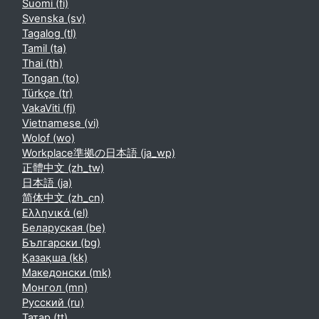
Suomi ‎(fi)‎
Svenska ‎(sv)‎
Tagalog ‎(tl)‎
Tamil ‎(ta)‎
Thai ‎(th)‎
Tongan ‎(to)‎
Türkçe ‎(tr)‎
VakaViti ‎(fj)‎
Vietnamese ‎(vi)‎
Wolof ‎(wo)‎
Workplace準拠の日本語 ‎(ja_wp)‎
正體中文 ‎(zh_tw)‎
日本語 ‎(ja)‎
简体中文 ‎(zh_cn)‎
Ελληνικά ‎(el)‎
Беларуская ‎(be)‎
Български ‎(bg)‎
Қазақша ‎(kk)‎
Македонски ‎(mk)‎
Монгол ‎(mn)‎
Русский ‎(ru)‎
Татар ‎(tt)‎