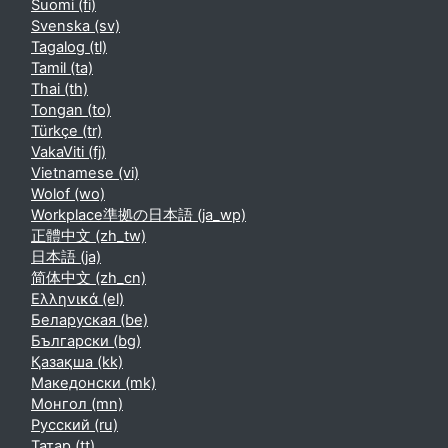
Suomi ‎(fi)‎
Svenska ‎(sv)‎
Tagalog ‎(tl)‎
Tamil ‎(ta)‎
Thai ‎(th)‎
Tongan ‎(to)‎
Türkçe ‎(tr)‎
VakaViti ‎(fj)‎
Vietnamese ‎(vi)‎
Wolof ‎(wo)‎
Workplace準拠の日本語 ‎(ja_wp)‎
正體中文 ‎(zh_tw)‎
日本語 ‎(ja)‎
简体中文 ‎(zh_cn)‎
Ελληνικά ‎(el)‎
Беларуская ‎(be)‎
Български ‎(bg)‎
Қазақша ‎(kk)‎
Македонски ‎(mk)‎
Монгол ‎(mn)‎
Русский ‎(ru)‎
Татар ‎(tt)‎