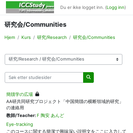
Gå til hovedinnhold
Du er ikke logget inn. (
Logg inn
)
研究会/Communities
Hjem
Kurs
研究/Research
研究会/Communities
Kurskategorier
Søk etter studiesider
Søk etter studiesider
簡牘学の広場
AA
研共同研究プロジェクト「中国簡牘の横断領域的研究」
の連絡用
教師/Teacher:
F 陶安 あんど
Eye-tracking
このコースに関する簡潔で興味深い説明文をここに入力して