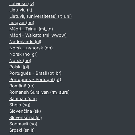
Latviešu ‎(lv)‎
Lietuvių ‎(lt)‎
Lietuvių (universitetas) ‎(lt_uni)‎
magyar ‎(hu)‎
Māori - Tainui ‎(mi_tn)‎
Māori - Waikato ‎(mi_wwow)‎
Nederlands ‎(nl)‎
Norsk - nynorsk ‎(nn)‎
Norsk ‎(no_gr)‎
Norsk ‎(no)‎
Polski ‎(pl)‎
Português - Brasil ‎(pt_br)‎
Português - Portugal ‎(pt)‎
Română ‎(ro)‎
Romansh Sursilvan ‎(rm_surs)‎
Samoan ‎(sm)‎
Shqip ‎(sq)‎
Slovenčina ‎(sk)‎
Slovenščina ‎(sl)‎
Soomaali ‎(so)‎
Srpski ‎(sr_lt)‎