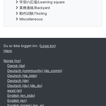
学習の広場/Learning square
業務連絡/Backyard
動作試験/Testing
Miscellaneous
Blokker ekstrainnhold
Du er ikke logget inn. (
Logg inn
)
Hjem
Norsk ‎(no)‎
Dansk ‎(da)‎
Deutsch (community) ‎(de_comm)‎
Deutsch ‎(de_kids)‎
Deutsch ‎(de)‎
Deutsch (du) ‎(de_du)‎
eesti ‎(et)‎
English ‎(en_kids)‎
English ‎(en)‎
English (pirate) ‎(en_ar)‎