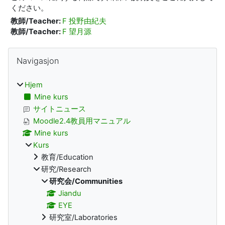
ください。
教師/Teacher:
F 投野由紀夫
教師/Teacher:
F 望月源
Blokker
Hopp over Navigasjon
Navigasjon
Hjem
Mine kurs
サイトニュース
Moodle2.4教員用マニュアル
Mine kurs
Kurs
教育/Education
研究/Research
研究会/Communities
Jiandu
EYE
研究室/Laboratories