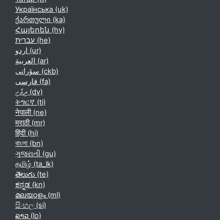
Українська ‎(uk)‎
ქართული ‎(ka)‎
Հայերեն ‎(hy)‎
עברית ‎(he)‎
اردو ‎(ur)‎
العربية ‎(ar)‎
سۆرانی ‎(ckb)‎
فارسی ‎(fa)‎
ދިވެހި ‎(dv)‎
ትግርኛ ‎(ti)‎
नेपाली ‎(ne)‎
मराठी ‎(mr)‎
हिंदी ‎(hi)‎
বাংলা ‎(bn)‎
ગુજરાતી ‎(gu)‎
தமிழ் ‎(ta_lk)‎
తెలుగు ‎(te)‎
ಕನ್ನಡ ‎(kn)‎
മലയാളം ‎(ml)‎
සිංහල ‎(si)‎
ລາວ ‎(lo)‎