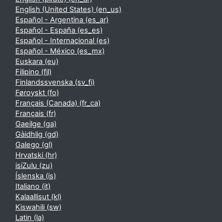
English (United States) ‎(en_us)‎
Español - Argentina ‎(es_ar)‎
Español - España ‎(es_es)‎
Español - Internacional ‎(es)‎
Español - México ‎(es_mx)‎
Euskara ‎(eu)‎
Filipino ‎(fil)‎
Finlandssvenska ‎(sv_fi)‎
Føroyskt ‎(fo)‎
Français (Canada) ‎(fr_ca)‎
Français ‎(fr)‎
Gaeilge ‎(ga)‎
Gàidhlig ‎(gd)‎
Galego ‎(gl)‎
Hrvatski ‎(hr)‎
isiZulu ‎(zu)‎
Íslenska ‎(is)‎
Italiano ‎(it)‎
Kalaallisut ‎(kl)‎
Kiswahili ‎(sw)‎
Latin ‎(la)‎