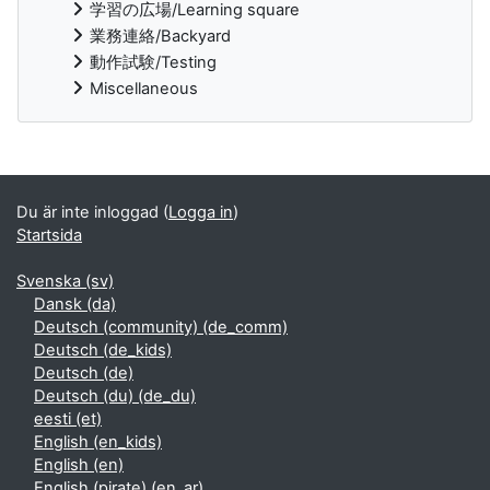
学習の広場/Learning square
業務連絡/Backyard
動作試験/Testing
Miscellaneous
Kompletterande block
Du är inte inloggad (
Logga in
)
Startsida
Svenska ‎(sv)‎
Dansk ‎(da)‎
Deutsch (community) ‎(de_comm)‎
Deutsch ‎(de_kids)‎
Deutsch ‎(de)‎
Deutsch (du) ‎(de_du)‎
eesti ‎(et)‎
English ‎(en_kids)‎
English ‎(en)‎
English (pirate) ‎(en_ar)‎