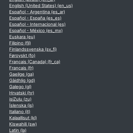
English (United States) ‎(en_us)‎
Español - Argentina ‎(es_ar)‎
Español - España ‎(es_es)‎
Español - Internacional ‎(es)‎
Español - México ‎(es_mx)‎
Euskara ‎(eu)‎
Filipino ‎(fil)‎
Finlandssvenska ‎(sv_fi)‎
Føroyskt ‎(fo)‎
Français (Canada) ‎(fr_ca)‎
Français ‎(fr)‎
Gaeilge ‎(ga)‎
Gàidhlig ‎(gd)‎
Galego ‎(gl)‎
Hrvatski ‎(hr)‎
isiZulu ‎(zu)‎
Íslenska ‎(is)‎
Italiano ‎(it)‎
Kalaallisut ‎(kl)‎
Kiswahili ‎(sw)‎
Latin ‎(la)‎