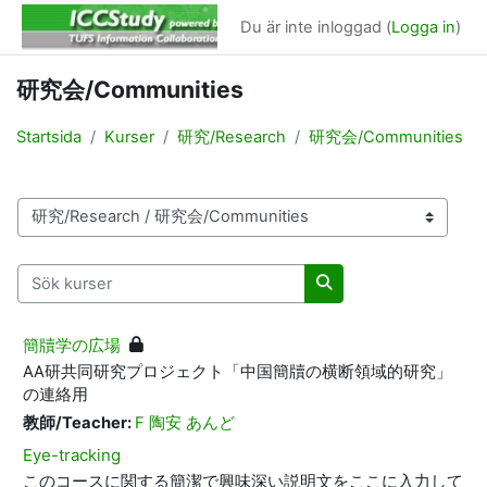
Gå direkt till huvudinnehåll
Du är inte inloggad (
Logga in
)
研究会/Communities
Startsida
Kurser
研究/Research
研究会/Communities
Kurskategorier
Sök kurser
Sök kurser
簡牘学の広場
AA
研共同研究プロジェクト「中国簡牘の横断領域的研究」
の連絡用
教師/Teacher:
F 陶安 あんど
Eye-tracking
このコースに関する簡潔で興味深い説明文をここに入力して