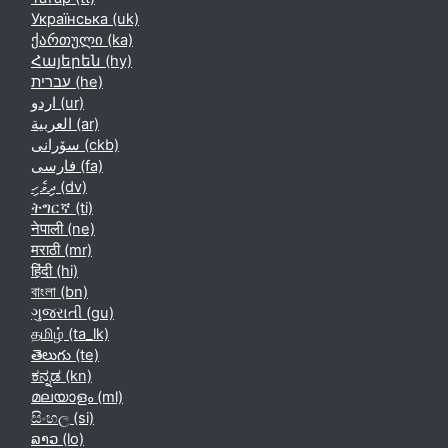
Українська ‎(uk)‎
ქართული ‎(ka)‎
Հայերեն ‎(hy)‎
עברית ‎(he)‎
اردو ‎(ur)‎
العربية ‎(ar)‎
سۆرانی ‎(ckb)‎
فارسی ‎(fa)‎
ދިވެހި ‎(dv)‎
ትግርኛ ‎(ti)‎
नेपाली ‎(ne)‎
मराठी ‎(mr)‎
हिंदी ‎(hi)‎
বাংলা ‎(bn)‎
ગુજરાતી ‎(gu)‎
தமிழ் ‎(ta_lk)‎
తెలుగు ‎(te)‎
ಕನ್ನಡ ‎(kn)‎
മലയാളം ‎(ml)‎
සිංහල ‎(si)‎
ລາວ ‎(lo)‎