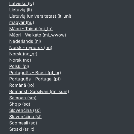
Latviešu ‎(lv)‎
Lietuvių ‎(lt)‎
Lietuvių (universitetas) ‎(lt_uni)‎
magyar ‎(hu)‎
Māori - Tainui ‎(mi_tn)‎
Māori - Waikato ‎(mi_wwow)‎
Nederlands ‎(nl)‎
Norsk - nynorsk ‎(nn)‎
Norsk ‎(no_gr)‎
Norsk ‎(no)‎
Polski ‎(pl)‎
Português - Brasil ‎(pt_br)‎
Português - Portugal ‎(pt)‎
Română ‎(ro)‎
Romansh Sursilvan ‎(rm_surs)‎
Samoan ‎(sm)‎
Shqip ‎(sq)‎
Slovenčina ‎(sk)‎
Slovenščina ‎(sl)‎
Soomaali ‎(so)‎
Srpski ‎(sr_lt)‎