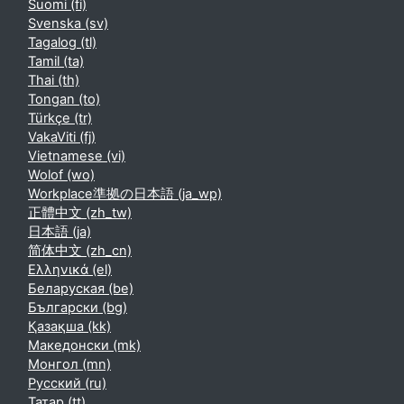
Suomi ‎(fi)‎
Svenska ‎(sv)‎
Tagalog ‎(tl)‎
Tamil ‎(ta)‎
Thai ‎(th)‎
Tongan ‎(to)‎
Türkçe ‎(tr)‎
VakaViti ‎(fj)‎
Vietnamese ‎(vi)‎
Wolof ‎(wo)‎
Workplace準拠の日本語 ‎(ja_wp)‎
正體中文 ‎(zh_tw)‎
日本語 ‎(ja)‎
简体中文 ‎(zh_cn)‎
Ελληνικά ‎(el)‎
Беларуская ‎(be)‎
Български ‎(bg)‎
Қазақша ‎(kk)‎
Македонски ‎(mk)‎
Монгол ‎(mn)‎
Русский ‎(ru)‎
Татар ‎(tt)‎