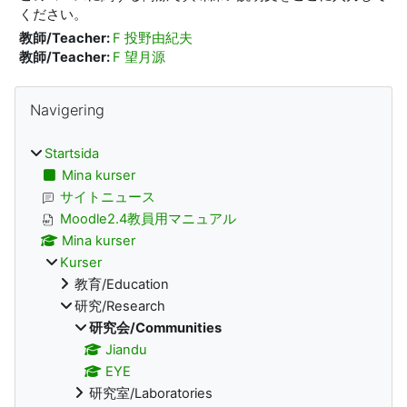
ください。
教師/Teacher:
F 投野由紀夫
教師/Teacher:
F 望月源
Block
Hoppa över Navigering
Navigering
Startsida
Mina kurser
サイトニュース
Moodle2.4教員用マニュアル
Mina kurser
Kurser
教育/Education
研究/Research
研究会/Communities
Jiandu
EYE
研究室/Laboratories