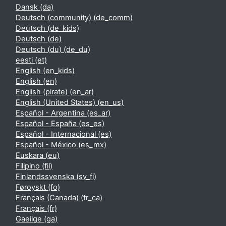
Dansk ‎(da)‎
Deutsch (community) ‎(de_comm)‎
Deutsch ‎(de_kids)‎
Deutsch ‎(de)‎
Deutsch (du) ‎(de_du)‎
eesti ‎(et)‎
English ‎(en_kids)‎
English ‎(en)‎
English (pirate) ‎(en_ar)‎
English (United States) ‎(en_us)‎
Español - Argentina ‎(es_ar)‎
Español - España ‎(es_es)‎
Español - Internacional ‎(es)‎
Español - México ‎(es_mx)‎
Euskara ‎(eu)‎
Filipino ‎(fil)‎
Finlandssvenska ‎(sv_fi)‎
Føroyskt ‎(fo)‎
Français (Canada) ‎(fr_ca)‎
Français ‎(fr)‎
Gaeilge ‎(ga)‎