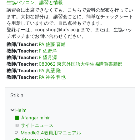
生協パソコン、講習と情報
講習会に出席できなくても、こちらで資料の配布を行ってい
ます。大切な部分は、講習会ごとに、簡単なチェックシート
を用意していますので、自己点検もできます。
登録キーは、coopshop@tufs.ac.jpまで、または、生協ハッ
チポッチまでお問い合わせください。
教師/Teacher:
PA 佐藤 晋輔
教師/Teacher:
F 佐野洋
教師/Teacher:
F 望月源
教師/Teacher:
083062 東京外国語大学生協購買書籍部
教師/Teacher:
PA 真壁 隆
教師/Teacher:
PA 神谷 哲也
Kubbar
Hlaupa yfir Stikla
Stikla
Heim
Áfangar mínir
サイトニュース
Moodle2.4教員用マニュアル