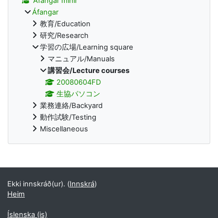
Áfangar mínir
Áfangar
教育/Education
研究/Research
学習の広場/Learning square
マニュアル/Manuals
講習会/Lecture courses
20080604FD
生協パソコン
業務連絡/Backyard
動作試験/Testing
Miscellaneous
Supplementary blocks
Ekki innskráð(ur). (
Innskrá
)
Heim
Íslenska ‎(is)‎