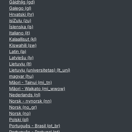
Gàidhlig ‎(gd)‎
Galego ‎(gl)‎
Hrvatski ‎(hr)‎
isiZulu ‎(zu)‎
Íslenska ‎(is)‎
Italiano ‎(it)‎
Kalaallisut ‎(kl)‎
Kiswahili ‎(sw)‎
Latin ‎(la)‎
Latviešu ‎(lv)‎
Lietuvių ‎(lt)‎
Lietuvių (universitetas) ‎(lt_uni)‎
magyar ‎(hu)‎
Māori - Tainui ‎(mi_tn)‎
Māori - Waikato ‎(mi_wwow)‎
Nederlands ‎(nl)‎
Norsk - nynorsk ‎(nn)‎
Norsk ‎(no_gr)‎
Norsk ‎(no)‎
Polski ‎(pl)‎
Português - Brasil ‎(pt_br)‎