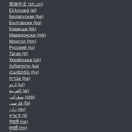
简体中文 ‎(zh_cn)‎
Ελληνικά ‎(el)‎
Беларуская ‎(be)‎
Български ‎(bg)‎
Қазақша ‎(kk)‎
Македонски ‎(mk)‎
Монгол ‎(mn)‎
Русский ‎(ru)‎
Татар ‎(tt)‎
Українська ‎(uk)‎
ქართული ‎(ka)‎
Հայերեն ‎(hy)‎
עברית ‎(he)‎
اردو ‎(ur)‎
العربية ‎(ar)‎
سۆرانی ‎(ckb)‎
فارسی ‎(fa)‎
ދިވެހި ‎(dv)‎
ትግርኛ ‎(ti)‎
नेपाली ‎(ne)‎
मराठी ‎(mr)‎