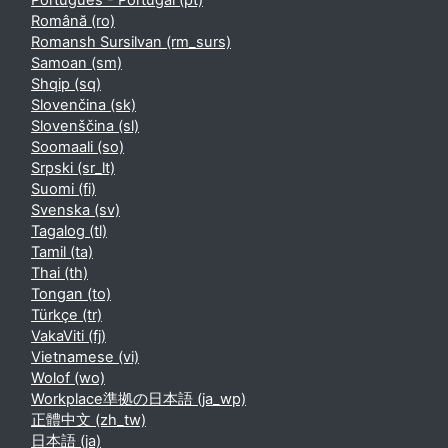
Português - Portugal ‎(pt)‎
Română ‎(ro)‎
Romansh Sursilvan ‎(rm_surs)‎
Samoan ‎(sm)‎
Shqip ‎(sq)‎
Slovenčina ‎(sk)‎
Slovenščina ‎(sl)‎
Soomaali ‎(so)‎
Srpski ‎(sr_lt)‎
Suomi ‎(fi)‎
Svenska ‎(sv)‎
Tagalog ‎(tl)‎
Tamil ‎(ta)‎
Thai ‎(th)‎
Tongan ‎(to)‎
Türkçe ‎(tr)‎
VakaViti ‎(fj)‎
Vietnamese ‎(vi)‎
Wolof ‎(wo)‎
Workplace準拠の日本語 ‎(ja_wp)‎
正體中文 ‎(zh_tw)‎
日本語 ‎(ja)‎