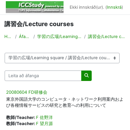
Farðu á aðalefni
Ekki innskráð(ur). (
Innskrá
)
講習会/Lecture courses
Heim
Áfangar
学習の広場/Learning square
講習会/Lecture courses
Deildir/brautir
Leita að áfanga
Leita að áfanga
20080604 FD研修会
東京外国語大学のコンピュータ・ネットワーク利用案内およ
び各種情報サービスの研究と教育への利用について
教師/Teacher:
F 佐野洋
教師/Teacher:
F 望月源