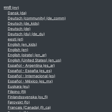
मराठी ‎(mr)‎
Dansk ‎(da)‎
Deutsch (community) ‎(de_comm)‎
Deutsch ‎(de_kids)‎
Deutsch ‎(de)‎
Deutsch (du) ‎(de_du)‎
eesti ‎(et)‎
English ‎(en_kids)‎
English ‎(en)‎
English (pirate) ‎(en_ar)‎
English (United States) ‎(en_us)‎
Español - Argentina ‎(es_ar)‎
Español - España ‎(es_es)‎
Español - Internacional ‎(es)‎
Español - México ‎(es_mx)‎
Euskara ‎(eu)‎
Filipino ‎(fil)‎
Finlandssvenska ‎(sv_fi)‎
Føroyskt ‎(fo)‎
Français (Canada) ‎(fr_ca)‎