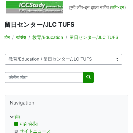
मुख्य घटकाला जा
तुम्ही लॉग-इन झाला नाहीत (
लॉग-इन
)
留日センター/JLC TUFS
होम
कोर्सेस्
教育/Education
留日センター/JLC TUFS
कोर्सचे गट
कोर्सेस शोधा
कोर्सेस शोधा
विभाग्
वगळा
Navigation
होम
माझे कोर्सेस
サイトニュース