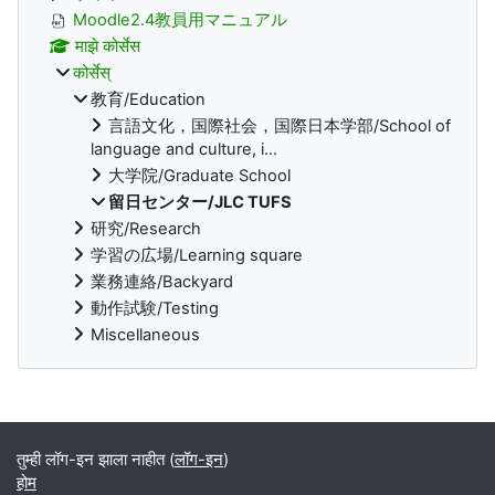
Moodle2.4教員用マニュアル
माझे कोर्सेस
कोर्सेस्
教育/Education
言語文化，国際社会，国際日本学部/School of
language and culture, i...
大学院/Graduate School
留日センター/JLC TUFS
研究/Research
学習の広場/Learning square
業務連絡/Backyard
動作試験/Testing
Miscellaneous
Supplementary blocks
तुम्ही लॉग-इन झाला नाहीत (
लॉग-इन
)
होम