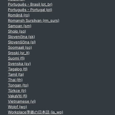
Português - Brasil ‎(pt_br)‎
Português - Portugal ‎(pt)‎
Română ‎(ro)‎
Romansh Sursilvan ‎(rm_surs)‎
Samoan ‎(sm)‎
Shqip ‎(sq)‎
Slovenčina ‎(sk)‎
Slovenščina ‎(sl)‎
Soomaali ‎(so)‎
Srpski ‎(sr_lt)‎
Suomi ‎(fi)‎
Svenska ‎(sv)‎
Tagalog ‎(tl)‎
Tamil ‎(ta)‎
Thai ‎(th)‎
Tongan ‎(to)‎
Türkçe ‎(tr)‎
VakaViti ‎(fj)‎
Vietnamese ‎(vi)‎
Wolof ‎(wo)‎
Workplace準拠の日本語 ‎(ja_wp)‎