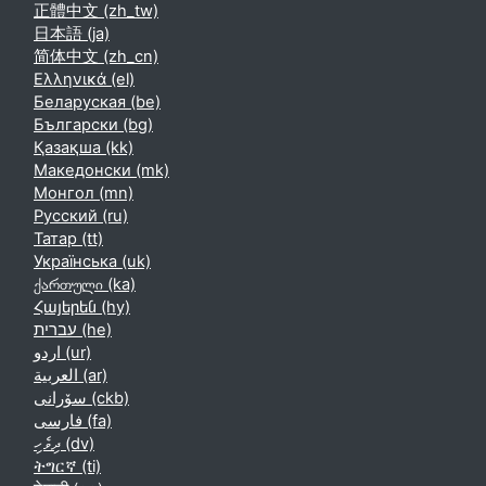
正體中文 ‎(zh_tw)‎
日本語 ‎(ja)‎
简体中文 ‎(zh_cn)‎
Ελληνικά ‎(el)‎
Беларуская ‎(be)‎
Български ‎(bg)‎
Қазақша ‎(kk)‎
Македонски ‎(mk)‎
Монгол ‎(mn)‎
Русский ‎(ru)‎
Татар ‎(tt)‎
Українська ‎(uk)‎
ქართული ‎(ka)‎
Հայերեն ‎(hy)‎
עברית ‎(he)‎
اردو ‎(ur)‎
العربية ‎(ar)‎
سۆرانی ‎(ckb)‎
فارسی ‎(fa)‎
ދިވެހި ‎(dv)‎
ትግርኛ ‎(ti)‎