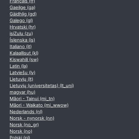
Français ‎(fr)‎
Gaeilge ‎(ga)‎
Gàidhlig ‎(gd)‎
Galego ‎(gl)‎
Hrvatski ‎(hr)‎
isiZulu ‎(zu)‎
Íslenska ‎(is)‎
Italiano ‎(it)‎
Kalaallisut ‎(kl)‎
Kiswahili ‎(sw)‎
Latin ‎(la)‎
Latviešu ‎(lv)‎
Lietuvių ‎(lt)‎
Lietuvių (universitetas) ‎(lt_uni)‎
magyar ‎(hu)‎
Māori - Tainui ‎(mi_tn)‎
Māori - Waikato ‎(mi_wwow)‎
Nederlands ‎(nl)‎
Norsk - nynorsk ‎(nn)‎
Norsk ‎(no_gr)‎
Norsk ‎(no)‎
Polski ‎(pl)‎