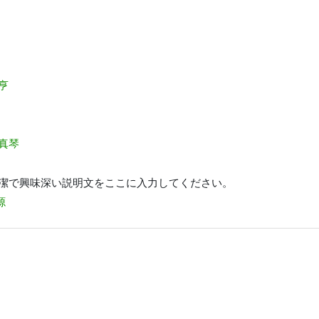
 亨
 真琴
潔で興味深い説明文をここに入力してください。
源