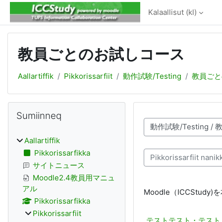
Gå til hovedindhold
Kalaallisut ‎(kl)‎
教員ごとのお試しコース
Aallartiffik
Pikkorissarfiit
動作試験/Testing
教員ごと
Blokke
Skip Sumiinneq
Sumiinneq
Pikkorissarnerit suuss
Aallartiffik
Pikkorissarfikka
Pikkorissarfiit nanikkit
サイトニュース
Moodle2.4教員用マニュ
アル
Moodle（ICCSt
Pikkorissarfikka
Pikkorissarfiit
テストテスト・テスト