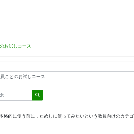
のお試しコース
usai
Pikkorissarfiit nanikkit
udy)を本格的に使う前に，ためしに使ってみたいという教員向けのカテ