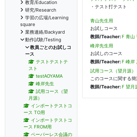
教育/Education
・テスト打テスト
研究/Research
学習の広場/Learning
青山先生用
square
お試しコース
業務連絡/Backyard
教師/Teacher:
F 青山
動作試験/Testing
峰岸先生用
教員ごとのお試しコ
お試しのコース
ース
テストテストテ
教師/Teacher:
F 峰岸
スト
試用コース（望月源）
testAOYAMA
このコースに関する簡
峰岸先生
教師/Teacher:
F 望月
試用コース（望
月源）
インポートテストコ
ース TO用
インポートテストコ
ース FROM用
ペーパーレス会議の