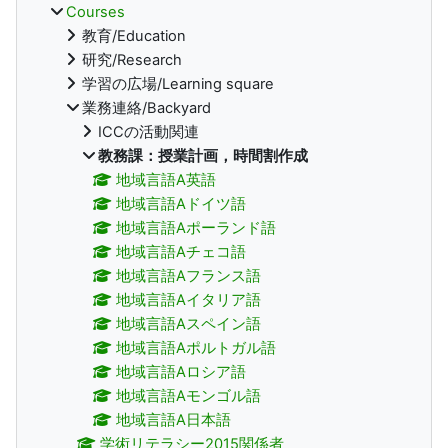
Courses
教育/Education
研究/Research
学習の広場/Learning square
業務連絡/Backyard
ICCの活動関連
教務課：授業計画，時間割作成
地域言語A英語
地域言語Aドイツ語
地域言語Aポーランド語
地域言語Aチェコ語
地域言語Aフランス語
地域言語Aイタリア語
地域言語Aスペイン語
地域言語Aポルトガル語
地域言語Aロシア語
地域言語Aモンゴル語
地域言語A日本語
学術リテラシー2015関係者