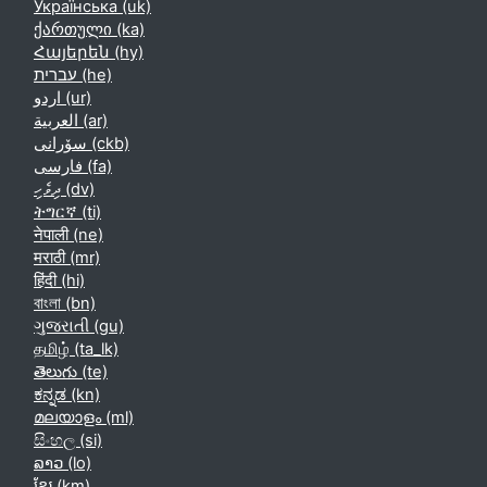
Українська ‎(uk)‎
ქართული ‎(ka)‎
Հայերեն ‎(hy)‎
עברית ‎(he)‎
اردو ‎(ur)‎
العربية ‎(ar)‎
سۆرانی ‎(ckb)‎
فارسی ‎(fa)‎
ދިވެހި ‎(dv)‎
ትግርኛ ‎(ti)‎
नेपाली ‎(ne)‎
मराठी ‎(mr)‎
हिंदी ‎(hi)‎
বাংলা ‎(bn)‎
ગુજરાતી ‎(gu)‎
தமிழ் ‎(ta_lk)‎
తెలుగు ‎(te)‎
ಕನ್ನಡ ‎(kn)‎
മലയാളം ‎(ml)‎
සිංහල ‎(si)‎
ລາວ ‎(lo)‎
ខ្មែរ ‎(km)‎