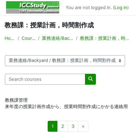
Баш эчтәлеккә күчү
You are not logged in. (
Log in
)
教務課：授業計画，時間割作成
Home
Courses
業務連絡/Backyard
教務課：授業計画，時間割作成
Course categories
Search courses
Search courses
教務課管理
来年度の授業計画作成から、授業時間割作成にかかる連絡用
Page 1
Page 2
Page 3
Next page
1
2
3
»