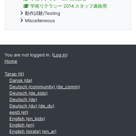
学術リテラシー 2014 スタッフ連絡用
動作試験/Testing
Miscellaneous
Supplementary blocks
You are not logged in. (
Log in
)
Home
Татар ‎(tt)‎
Dansk ‎(da)‎
Deutsch (community) ‎(de_comm)‎
Deutsch ‎(de_kids)‎
Deutsch ‎(de)‎
Deutsch (du) ‎(de_du)‎
eesti ‎(et)‎
English ‎(en_kids)‎
English ‎(en)‎
English (pirate) ‎(en_ar)‎