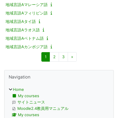
地域言語Aマレーシア語
地域言語Aフィリピン語
地域言語Aタイ語
地域言語Aラオス語
地域言語Aベトナム語
地域言語Aカンボジア語
Page 1
Page 2
Page 3
Next page
1
2
3
»
Blocks
Navigation блогын төшереп калдыру
Navigation
Home
My courses
サイトニュース
Moodle2.4教員用マニュアル
My courses