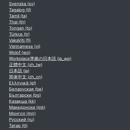
Svenska ‎(sv)‎
Tagalog ‎(tl)‎
Tamil ‎(ta)‎
Thai ‎(th)‎
Tongan ‎(to)‎
Türkçe ‎(tr)‎
VakaViti ‎(fj)‎
Vietnamese ‎(vi)‎
Wolof ‎(wo)‎
Workplace準拠の日本語 ‎(ja_wp)‎
正體中文 ‎(zh_tw)‎
日本語 ‎(ja)‎
简体中文 ‎(zh_cn)‎
Ελληνικά ‎(el)‎
Беларуская ‎(be)‎
Български ‎(bg)‎
Қазақша ‎(kk)‎
Македонски ‎(mk)‎
Монгол ‎(mn)‎
Русский ‎(ru)‎
Татар ‎(tt)‎