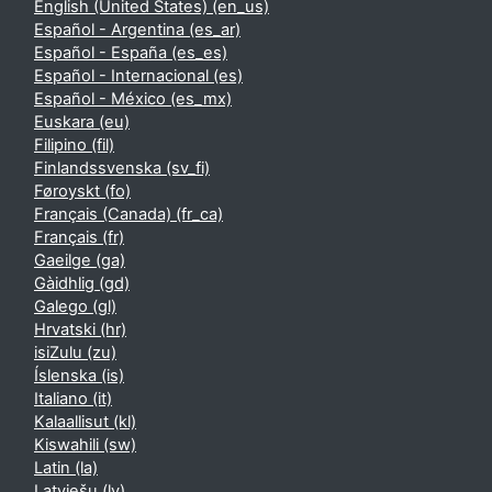
English (United States) ‎(en_us)‎
Español - Argentina ‎(es_ar)‎
Español - España ‎(es_es)‎
Español - Internacional ‎(es)‎
Español - México ‎(es_mx)‎
Euskara ‎(eu)‎
Filipino ‎(fil)‎
Finlandssvenska ‎(sv_fi)‎
Føroyskt ‎(fo)‎
Français (Canada) ‎(fr_ca)‎
Français ‎(fr)‎
Gaeilge ‎(ga)‎
Gàidhlig ‎(gd)‎
Galego ‎(gl)‎
Hrvatski ‎(hr)‎
isiZulu ‎(zu)‎
Íslenska ‎(is)‎
Italiano ‎(it)‎
Kalaallisut ‎(kl)‎
Kiswahili ‎(sw)‎
Latin ‎(la)‎
Latviešu ‎(lv)‎