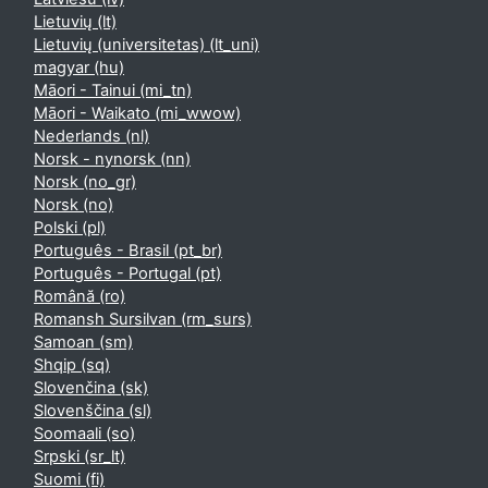
Lietuvių ‎(lt)‎
Lietuvių (universitetas) ‎(lt_uni)‎
magyar ‎(hu)‎
Māori - Tainui ‎(mi_tn)‎
Māori - Waikato ‎(mi_wwow)‎
Nederlands ‎(nl)‎
Norsk - nynorsk ‎(nn)‎
Norsk ‎(no_gr)‎
Norsk ‎(no)‎
Polski ‎(pl)‎
Português - Brasil ‎(pt_br)‎
Português - Portugal ‎(pt)‎
Română ‎(ro)‎
Romansh Sursilvan ‎(rm_surs)‎
Samoan ‎(sm)‎
Shqip ‎(sq)‎
Slovenčina ‎(sk)‎
Slovenščina ‎(sl)‎
Soomaali ‎(so)‎
Srpski ‎(sr_lt)‎
Suomi ‎(fi)‎