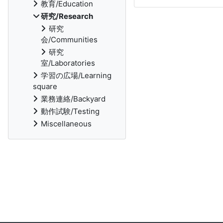
教育/Education
研究/Research
研究
会/Communities
研究
室/Laboratories
学習の広場/Learning
square
業務連絡/Backyard
動作試験/Testing
Miscellaneous