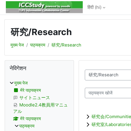
छोड़ कर मुख्य सामग्री पर जाएं
हिंदी ‎(hi)‎
研究/Research
मुख्य पेज
पाठ्यक्रम
研究/Research
ब्लॉक
नेविगेशन को छोड़ें
नेविगेशन
पाठ्यक्रम वर्ग
मुख्य पेज
मेरे पाठ्यक्रम
पाठ्यक्रम खोजें
サイトニュース
Moodle2.4教員用マニュ
アル
研究会/Communitie
मेरे पाठ्यक्रम
研究室/Laboratorie
पाठ्यक्रम