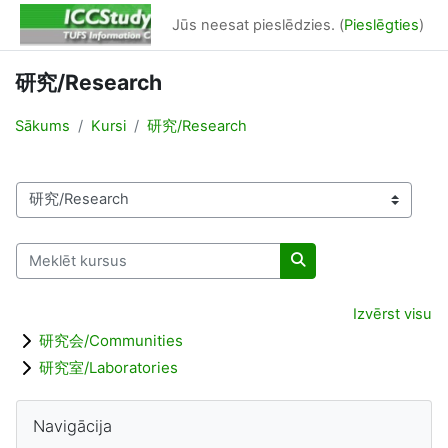
Atvērt galveno saturu
Jūs neesat pieslēdzies. (
Pieslēgties
)
研究/Research
Sākums
Kursi
研究/Research
Kursu kategorijas
Meklēt kursus
Meklēt kursus
Izvērst visu
研究会/Communities
研究室/Laboratories
Bloki
Izlaist Navigācija
Navigācija