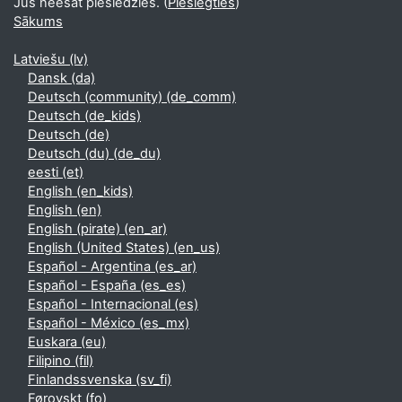
Jūs neesat pieslēdzies. (
Pieslēgties
)
Sākums
Latviešu ‎(lv)‎
Dansk ‎(da)‎
Deutsch (community) ‎(de_comm)‎
Deutsch ‎(de_kids)‎
Deutsch ‎(de)‎
Deutsch (du) ‎(de_du)‎
eesti ‎(et)‎
English ‎(en_kids)‎
English ‎(en)‎
English (pirate) ‎(en_ar)‎
English (United States) ‎(en_us)‎
Español - Argentina ‎(es_ar)‎
Español - España ‎(es_es)‎
Español - Internacional ‎(es)‎
Español - México ‎(es_mx)‎
Euskara ‎(eu)‎
Filipino ‎(fil)‎
Finlandssvenska ‎(sv_fi)‎
Føroyskt ‎(fo)‎