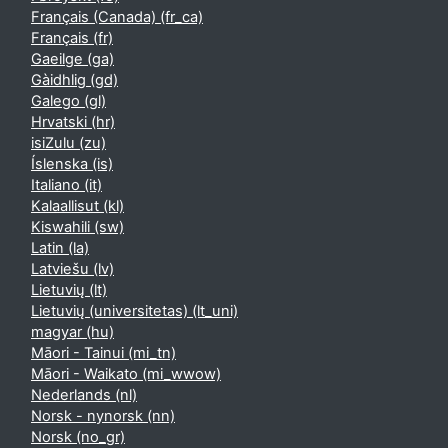
Français (Canada) ‎(fr_ca)‎
Français ‎(fr)‎
Gaeilge ‎(ga)‎
Gàidhlig ‎(gd)‎
Galego ‎(gl)‎
Hrvatski ‎(hr)‎
isiZulu ‎(zu)‎
Íslenska ‎(is)‎
Italiano ‎(it)‎
Kalaallisut ‎(kl)‎
Kiswahili ‎(sw)‎
Latin ‎(la)‎
Latviešu ‎(lv)‎
Lietuvių ‎(lt)‎
Lietuvių (universitetas) ‎(lt_uni)‎
magyar ‎(hu)‎
Māori - Tainui ‎(mi_tn)‎
Māori - Waikato ‎(mi_wwow)‎
Nederlands ‎(nl)‎
Norsk - nynorsk ‎(nn)‎
Norsk ‎(no_gr)‎