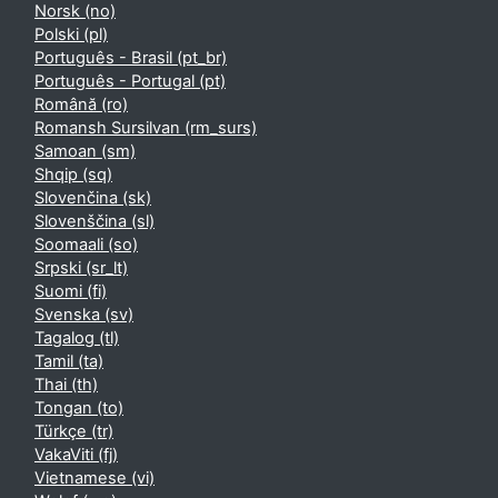
Norsk ‎(no)‎
Polski ‎(pl)‎
Português - Brasil ‎(pt_br)‎
Português - Portugal ‎(pt)‎
Română ‎(ro)‎
Romansh Sursilvan ‎(rm_surs)‎
Samoan ‎(sm)‎
Shqip ‎(sq)‎
Slovenčina ‎(sk)‎
Slovenščina ‎(sl)‎
Soomaali ‎(so)‎
Srpski ‎(sr_lt)‎
Suomi ‎(fi)‎
Svenska ‎(sv)‎
Tagalog ‎(tl)‎
Tamil ‎(ta)‎
Thai ‎(th)‎
Tongan ‎(to)‎
Türkçe ‎(tr)‎
VakaViti ‎(fj)‎
Vietnamese ‎(vi)‎