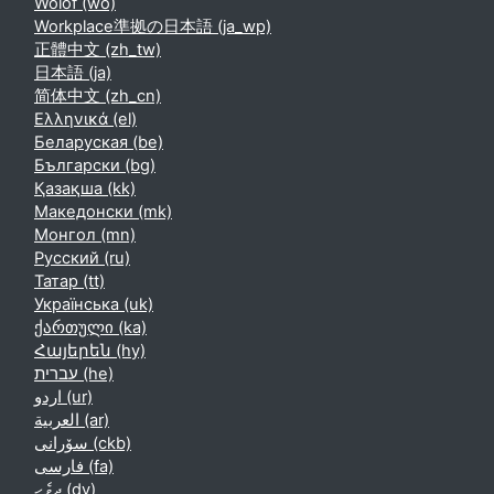
Wolof ‎(wo)‎
Workplace準拠の日本語 ‎(ja_wp)‎
正體中文 ‎(zh_tw)‎
日本語 ‎(ja)‎
简体中文 ‎(zh_cn)‎
Ελληνικά ‎(el)‎
Беларуская ‎(be)‎
Български ‎(bg)‎
Қазақша ‎(kk)‎
Македонски ‎(mk)‎
Монгол ‎(mn)‎
Русский ‎(ru)‎
Татар ‎(tt)‎
Українська ‎(uk)‎
ქართული ‎(ka)‎
Հայերեն ‎(hy)‎
עברית ‎(he)‎
اردو ‎(ur)‎
العربية ‎(ar)‎
سۆرانی ‎(ckb)‎
فارسی ‎(fa)‎
ދިވެހި ‎(dv)‎