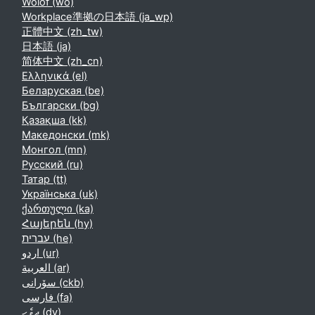
Wolof ‎(wo)‎
Workplace準拠の日本語 ‎(ja_wp)‎
正體中文 ‎(zh_tw)‎
日本語 ‎(ja)‎
简体中文 ‎(zh_cn)‎
Ελληνικά ‎(el)‎
Беларуская ‎(be)‎
Български ‎(bg)‎
Қазақша ‎(kk)‎
Македонски ‎(mk)‎
Монгол ‎(mn)‎
Русский ‎(ru)‎
Татар ‎(tt)‎
Українська ‎(uk)‎
ქართული ‎(ka)‎
Հայերեն ‎(hy)‎
עברית ‎(he)‎
اردو ‎(ur)‎
العربية ‎(ar)‎
سۆرانی ‎(ckb)‎
فارسی ‎(fa)‎
ދިވެހި ‎(dv)‎