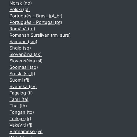
Norsk ‎(no)‎
Polski ‎(pl)‎
Português - Brasil ‎(pt_br)‎
Português - Portugal ‎(pt)‎
Română ‎(ro)‎
Romansh Sursilvan ‎(rm_surs)‎
Samoan ‎(sm)‎
Shqip ‎(sq)‎
Slovenčina ‎(sk)‎
Slovenščina ‎(sl)‎
Soomaali ‎(so)‎
Srpski ‎(sr_lt)‎
Suomi ‎(fi)‎
Svenska ‎(sv)‎
Tagalog ‎(tl)‎
Tamil ‎(ta)‎
Thai ‎(th)‎
Tongan ‎(to)‎
Türkçe ‎(tr)‎
VakaViti ‎(fj)‎
Vietnamese ‎(vi)‎