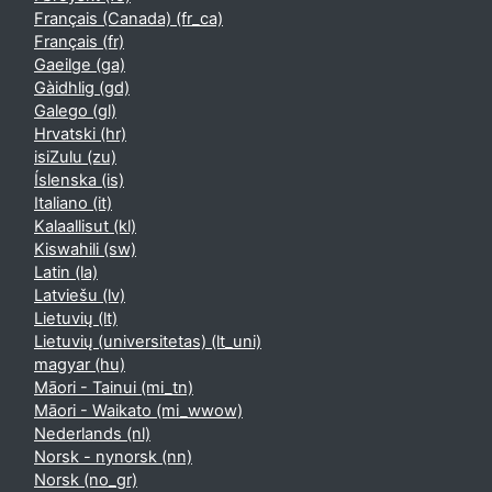
Français (Canada) ‎(fr_ca)‎
Français ‎(fr)‎
Gaeilge ‎(ga)‎
Gàidhlig ‎(gd)‎
Galego ‎(gl)‎
Hrvatski ‎(hr)‎
isiZulu ‎(zu)‎
Íslenska ‎(is)‎
Italiano ‎(it)‎
Kalaallisut ‎(kl)‎
Kiswahili ‎(sw)‎
Latin ‎(la)‎
Latviešu ‎(lv)‎
Lietuvių ‎(lt)‎
Lietuvių (universitetas) ‎(lt_uni)‎
magyar ‎(hu)‎
Māori - Tainui ‎(mi_tn)‎
Māori - Waikato ‎(mi_wwow)‎
Nederlands ‎(nl)‎
Norsk - nynorsk ‎(nn)‎
Norsk ‎(no_gr)‎