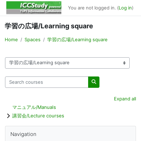
Skip to main content
You are not logged in. (
Log in
)
学習の広場/Learning square
Home
Spaces
学習の広場/Learning square
Space categories
Search courses
Search courses
Expand all
マニュアル/Manuals
講習会/Lecture courses
Blocks
Skip Navigation
Navigation