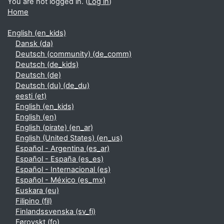
You are not logged in. (
Log in
)
Home
English ‎(en_kids)‎
Dansk ‎(da)‎
Deutsch (community) ‎(de_comm)‎
Deutsch ‎(de_kids)‎
Deutsch ‎(de)‎
Deutsch (du) ‎(de_du)‎
eesti ‎(et)‎
English ‎(en_kids)‎
English ‎(en)‎
English (pirate) ‎(en_ar)‎
English (United States) ‎(en_us)‎
Español - Argentina ‎(es_ar)‎
Español - España ‎(es_es)‎
Español - Internacional ‎(es)‎
Español - México ‎(es_mx)‎
Euskara ‎(eu)‎
Filipino ‎(fil)‎
Finlandssvenska ‎(sv_fi)‎
Føroyskt ‎(fo)‎