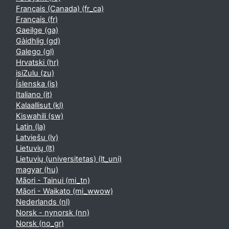
Français (Canada) ‎(fr_ca)‎
Français ‎(fr)‎
Gaeilge ‎(ga)‎
Gàidhlig ‎(gd)‎
Galego ‎(gl)‎
Hrvatski ‎(hr)‎
isiZulu ‎(zu)‎
Íslenska ‎(is)‎
Italiano ‎(it)‎
Kalaallisut ‎(kl)‎
Kiswahili ‎(sw)‎
Latin ‎(la)‎
Latviešu ‎(lv)‎
Lietuvių ‎(lt)‎
Lietuvių (universitetas) ‎(lt_uni)‎
magyar ‎(hu)‎
Māori - Tainui ‎(mi_tn)‎
Māori - Waikato ‎(mi_wwow)‎
Nederlands ‎(nl)‎
Norsk - nynorsk ‎(nn)‎
Norsk ‎(no_gr)‎