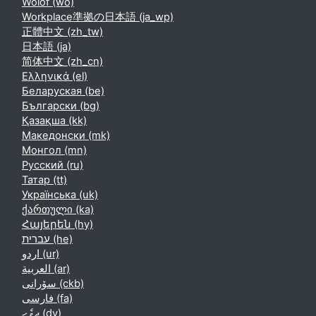
Wolof ‎(wo)‎
Workplace準拠の日本語 ‎(ja_wp)‎
正體中文 ‎(zh_tw)‎
日本語 ‎(ja)‎
简体中文 ‎(zh_cn)‎
Ελληνικά ‎(el)‎
Беларуская ‎(be)‎
Български ‎(bg)‎
Қазақша ‎(kk)‎
Македонски ‎(mk)‎
Монгол ‎(mn)‎
Русский ‎(ru)‎
Татар ‎(tt)‎
Українська ‎(uk)‎
ქართული ‎(ka)‎
Հայերեն ‎(hy)‎
עברית ‎(he)‎
اردو ‎(ur)‎
العربية ‎(ar)‎
سۆرانی ‎(ckb)‎
فارسی ‎(fa)‎
ދިވެހި ‎(dv)‎