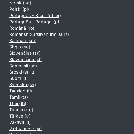
Norsk ‎(no)‎
Polski ‎(pl)‎
Português - Brasil ‎(pt_br)‎
Português - Portugal ‎(pt)‎
Română ‎(ro)‎
Romansh Sursilvan ‎(rm_surs)‎
Samoan ‎(sm)‎
Shqip ‎(sq)‎
Slovenčina ‎(sk)‎
Slovenščina ‎(sl)‎
Soomaali ‎(so)‎
Srpski ‎(sr_lt)‎
Suomi ‎(fi)‎
Svenska ‎(sv)‎
Tagalog ‎(tl)‎
Tamil ‎(ta)‎
Thai ‎(th)‎
Tongan ‎(to)‎
Türkçe ‎(tr)‎
VakaViti ‎(fj)‎
Vietnamese ‎(vi)‎