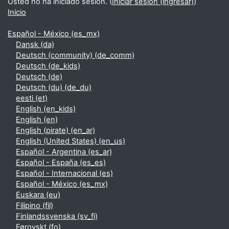
Usted no ha iniciado sesión. (
Iniciar sesión (ingresar)
)
Inicio
Español - México ‎(es_mx)‎
Dansk ‎(da)‎
Deutsch (community) ‎(de_comm)‎
Deutsch ‎(de_kids)‎
Deutsch ‎(de)‎
Deutsch (du) ‎(de_du)‎
eesti ‎(et)‎
English ‎(en_kids)‎
English ‎(en)‎
English (pirate) ‎(en_ar)‎
English (United States) ‎(en_us)‎
Español - Argentina ‎(es_ar)‎
Español - España ‎(es_es)‎
Español - Internacional ‎(es)‎
Español - México ‎(es_mx)‎
Euskara ‎(eu)‎
Filipino ‎(fil)‎
Finlandssvenska ‎(sv_fi)‎
Føroyskt ‎(fo)‎