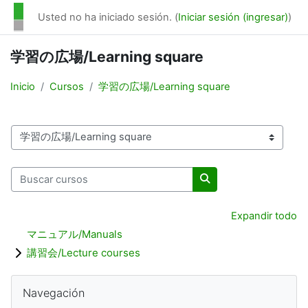
Saltar al contenido principal
Usted no ha iniciado sesión. (
Iniciar sesión (ingresar)
)
学習の広場/Learning square
Inicio
Cursos
学習の広場/Learning square
Categorías
Buscar cursos
Buscar cursos
Expandir todo
マニュアル/Manuals
講習会/Lecture courses
Bloques
Omitir Navegación
Navegación