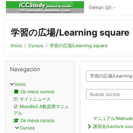
Ir ao contido principal
Galego ‎(gl)‎
学習の広場/Learning square
Inicio
Cursos
学習の広場/Learning square
Bloques
Omitir Navegación
Navegación
Categorías de cursos
Inicio
Os meus cursos
Buscar cursos
サイトニュース
Moodle2.4教員用マニュ
アル
マニュアル/Manual
Os meus cursos
講習会/Lecture cou
Cursos