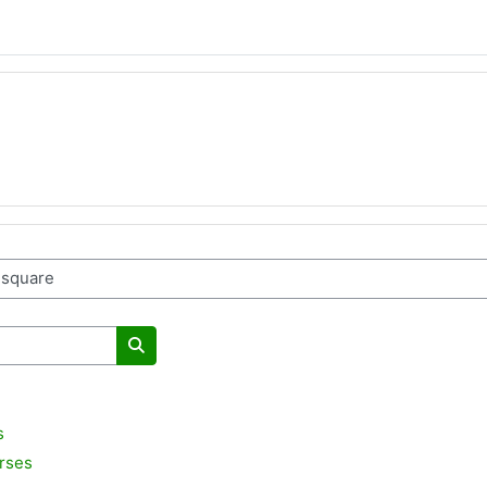
Buscar cursos
s
rses