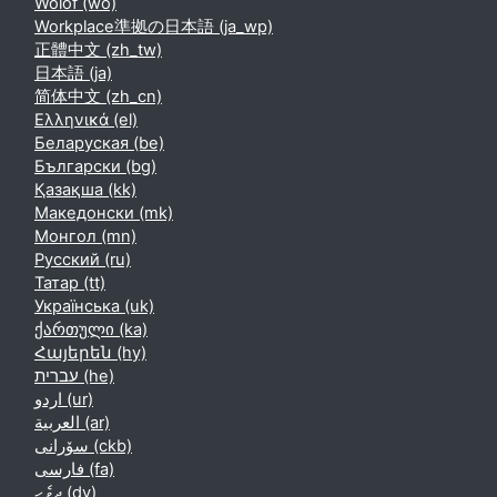
Wolof ‎(wo)‎
Workplace準拠の日本語 ‎(ja_wp)‎
正體中文 ‎(zh_tw)‎
日本語 ‎(ja)‎
简体中文 ‎(zh_cn)‎
Ελληνικά ‎(el)‎
Беларуская ‎(be)‎
Български ‎(bg)‎
Қазақша ‎(kk)‎
Македонски ‎(mk)‎
Монгол ‎(mn)‎
Русский ‎(ru)‎
Татар ‎(tt)‎
Українська ‎(uk)‎
ქართული ‎(ka)‎
Հայերեն ‎(hy)‎
עברית ‎(he)‎
اردو ‎(ur)‎
العربية ‎(ar)‎
سۆرانی ‎(ckb)‎
فارسی ‎(fa)‎
ދިވެހި ‎(dv)‎