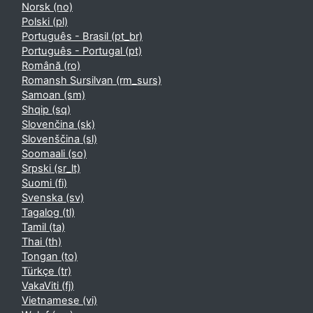
Norsk ‎(no)‎
Polski ‎(pl)‎
Português - Brasil ‎(pt_br)‎
Português - Portugal ‎(pt)‎
Română ‎(ro)‎
Romansh Sursilvan ‎(rm_surs)‎
Samoan ‎(sm)‎
Shqip ‎(sq)‎
Slovenčina ‎(sk)‎
Slovenščina ‎(sl)‎
Soomaali ‎(so)‎
Srpski ‎(sr_lt)‎
Suomi ‎(fi)‎
Svenska ‎(sv)‎
Tagalog ‎(tl)‎
Tamil ‎(ta)‎
Thai ‎(th)‎
Tongan ‎(to)‎
Türkçe ‎(tr)‎
VakaViti ‎(fj)‎
Vietnamese ‎(vi)‎