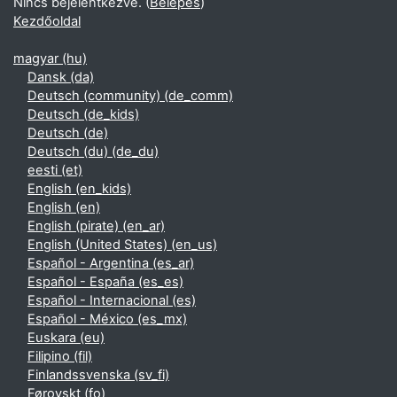
Nincs bejelentkezve. (
Belépés
)
Kezdőoldal
magyar ‎(hu)‎
Dansk ‎(da)‎
Deutsch (community) ‎(de_comm)‎
Deutsch ‎(de_kids)‎
Deutsch ‎(de)‎
Deutsch (du) ‎(de_du)‎
eesti ‎(et)‎
English ‎(en_kids)‎
English ‎(en)‎
English (pirate) ‎(en_ar)‎
English (United States) ‎(en_us)‎
Español - Argentina ‎(es_ar)‎
Español - España ‎(es_es)‎
Español - Internacional ‎(es)‎
Español - México ‎(es_mx)‎
Euskara ‎(eu)‎
Filipino ‎(fil)‎
Finlandssvenska ‎(sv_fi)‎
Føroyskt ‎(fo)‎