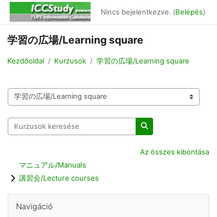
Tovább a fő tartalomhoz
Nincs bejelentkezve. (
Belépés
)
学習の広場/Learning square
Kezdőoldal
Kurzusok
学習の広場/Learning square
Kurzuskategóriák
Kurzusok keresése
Kurzusok keresése
Az összes kibontása
マニュアル/Manuals
講習会/Lecture courses
Blokkok
Navigáció kihagyása
Navigáció