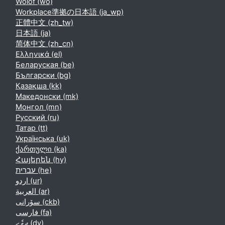
Wolof ‎(wo)‎
Workplace準拠の日本語 ‎(ja_wp)‎
正體中文 ‎(zh_tw)‎
日本語 ‎(ja)‎
简体中文 ‎(zh_cn)‎
Ελληνικά ‎(el)‎
Беларуская ‎(be)‎
Български ‎(bg)‎
Қазақша ‎(kk)‎
Македонски ‎(mk)‎
Монгол ‎(mn)‎
Русский ‎(ru)‎
Татар ‎(tt)‎
Українська ‎(uk)‎
ქართული ‎(ka)‎
Հայերեն ‎(hy)‎
עברית ‎(he)‎
اردو ‎(ur)‎
العربية ‎(ar)‎
سۆرانی ‎(ckb)‎
فارسی ‎(fa)‎
ދިވެހި ‎(dv)‎