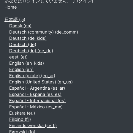
あなたはログインしていません。 (
ログイン
)
Home
日本語 ‎(ja)‎
Dansk ‎(da)‎
Deutsch (community) ‎(de_comm)‎
Deutsch ‎(de_kids)‎
Deutsch ‎(de)‎
Deutsch (du) ‎(de_du)‎
eesti ‎(et)‎
English ‎(en_kids)‎
English ‎(en)‎
English (pirate) ‎(en_ar)‎
English (United States) ‎(en_us)‎
Español - Argentina ‎(es_ar)‎
Español - España ‎(es_es)‎
Español - Internacional ‎(es)‎
Español - México ‎(es_mx)‎
Euskara ‎(eu)‎
Filipino ‎(fil)‎
Finlandssvenska ‎(sv_fi)‎
Føroyskt ‎(fo)‎