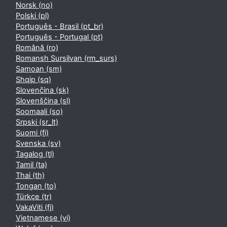
Norsk ‎(no)‎
Polski ‎(pl)‎
Português - Brasil ‎(pt_br)‎
Português - Portugal ‎(pt)‎
Română ‎(ro)‎
Romansh Sursilvan ‎(rm_surs)‎
Samoan ‎(sm)‎
Shqip ‎(sq)‎
Slovenčina ‎(sk)‎
Slovenščina ‎(sl)‎
Soomaali ‎(so)‎
Srpski ‎(sr_lt)‎
Suomi ‎(fi)‎
Svenska ‎(sv)‎
Tagalog ‎(tl)‎
Tamil ‎(ta)‎
Thai ‎(th)‎
Tongan ‎(to)‎
Türkçe ‎(tr)‎
VakaViti ‎(fj)‎
Vietnamese ‎(vi)‎