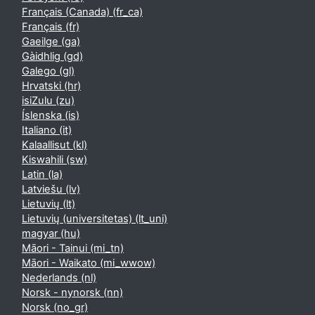
Français (Canada) ‎(fr_ca)‎
Français ‎(fr)‎
Gaeilge ‎(ga)‎
Gàidhlig ‎(gd)‎
Galego ‎(gl)‎
Hrvatski ‎(hr)‎
isiZulu ‎(zu)‎
Íslenska ‎(is)‎
Italiano ‎(it)‎
Kalaallisut ‎(kl)‎
Kiswahili ‎(sw)‎
Latin ‎(la)‎
Latviešu ‎(lv)‎
Lietuvių ‎(lt)‎
Lietuvių (universitetas) ‎(lt_uni)‎
magyar ‎(hu)‎
Māori - Tainui ‎(mi_tn)‎
Māori - Waikato ‎(mi_wwow)‎
Nederlands ‎(nl)‎
Norsk - nynorsk ‎(nn)‎
Norsk ‎(no_gr)‎