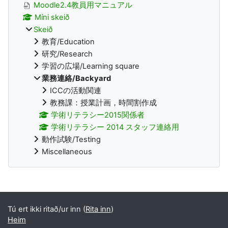
Moodle2.4教員用マニュアル
Míni skeið
Skeið
教育/Education
研究/Research
学習の広場/Learning square
業務連絡/Backyard
ICCの活動関連
教務課：授業計画，時間割作成
学術リテラシー2015関係者
学術リテラシー 2014 スタッフ連絡用
動作試験/Testing
Miscellaneous
Supplementary blocks
Tú ert ikki ritað/ur inn (
Rita inn
)
Heim