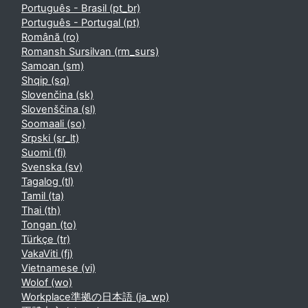
Português - Brasil ‎(pt_br)‎
Português - Portugal ‎(pt)‎
Română ‎(ro)‎
Romansh Sursilvan ‎(rm_surs)‎
Samoan ‎(sm)‎
Shqip ‎(sq)‎
Slovenčina ‎(sk)‎
Slovenščina ‎(sl)‎
Soomaali ‎(so)‎
Srpski ‎(sr_lt)‎
Suomi ‎(fi)‎
Svenska ‎(sv)‎
Tagalog ‎(tl)‎
Tamil ‎(ta)‎
Thai ‎(th)‎
Tongan ‎(to)‎
Türkçe ‎(tr)‎
VakaViti ‎(fj)‎
Vietnamese ‎(vi)‎
Wolof ‎(wo)‎
Workplace準拠の日本語 ‎(ja_wp)‎