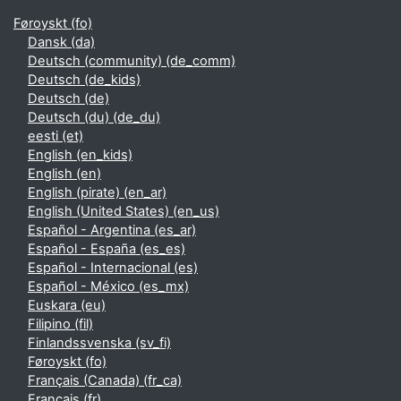
Føroyskt ‎(fo)‎
Dansk ‎(da)‎
Deutsch (community) ‎(de_comm)‎
Deutsch ‎(de_kids)‎
Deutsch ‎(de)‎
Deutsch (du) ‎(de_du)‎
eesti ‎(et)‎
English ‎(en_kids)‎
English ‎(en)‎
English (pirate) ‎(en_ar)‎
English (United States) ‎(en_us)‎
Español - Argentina ‎(es_ar)‎
Español - España ‎(es_es)‎
Español - Internacional ‎(es)‎
Español - México ‎(es_mx)‎
Euskara ‎(eu)‎
Filipino ‎(fil)‎
Finlandssvenska ‎(sv_fi)‎
Føroyskt ‎(fo)‎
Français (Canada) ‎(fr_ca)‎
Français ‎(fr)‎