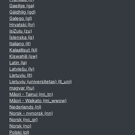
Gaeilge ‎(ga)‎
Gàidhlig ‎(gd)‎
Galego ‎(gl)‎
Hrvatski ‎(hr)‎
isiZulu ‎(zu)‎
Íslenska ‎(is)‎
Italiano ‎(it)‎
Kalaallisut ‎(kl)‎
Kiswahili ‎(sw)‎
Latin ‎(la)‎
Latviešu ‎(lv)‎
Lietuvių ‎(lt)‎
Lietuvių (universitetas) ‎(lt_uni)‎
magyar ‎(hu)‎
Māori - Tainui ‎(mi_tn)‎
Māori - Waikato ‎(mi_wwow)‎
Nederlands ‎(nl)‎
Norsk - nynorsk ‎(nn)‎
Norsk ‎(no_gr)‎
Norsk ‎(no)‎
Polski ‎(pl)‎