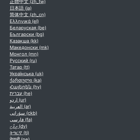
正體中文 ‎(zh_tw)‎
日本語 ‎(ja)‎
简体中文 ‎(zh_cn)‎
Ελληνικά ‎(el)‎
Беларуская ‎(be)‎
Български ‎(bg)‎
Қазақша ‎(kk)‎
Македонски ‎(mk)‎
Монгол ‎(mn)‎
Русский ‎(ru)‎
Татар ‎(tt)‎
Українська ‎(uk)‎
ქართული ‎(ka)‎
Հայերեն ‎(hy)‎
עברית ‎(he)‎
اردو ‎(ur)‎
العربية ‎(ar)‎
سۆرانی ‎(ckb)‎
فارسی ‎(fa)‎
ދިވެހި ‎(dv)‎
ትግርኛ ‎(ti)‎
नेपाली ‎(ne)‎