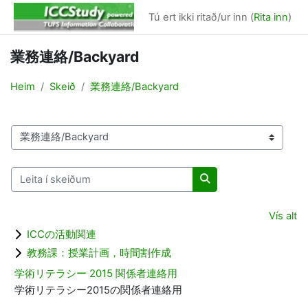
Far til høvuðsinnihald
Tú ert ikki ritað/ur inn (
Rita inn
)
業務連絡/Backyard
Heim
Skeið
業務連絡/Backyard
Skeiðsflokkar
Leita í skeiðum
Leita í skeiðum
Vís alt
ICCの活動関連
教務課：授業計画，時間割作成
学術リテラシー 2015 関係者連絡用
学術リテラシー2015の関係者連絡用