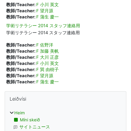
教師/Teacher:
F 小川 英文
教師/Teacher:
F 望月源
教師/Teacher:
F 蒲生 慶一
学術リテラシー 2014 スタッフ連絡用
学術リテラシー 2014 スタッフ連絡用
教師/Teacher:
F 佐野洋
教師/Teacher:
F 加藤 美帆
教師/Teacher:
F 大川 正彦
教師/Teacher:
F 小川 英文
教師/Teacher:
F 巽 由樹子
教師/Teacher:
F 望月源
教師/Teacher:
F 蒲生 慶一
Kassar
Leyp um Leiðvísi
Leiðvísi
Heim
Míni skeið
サイトニュース