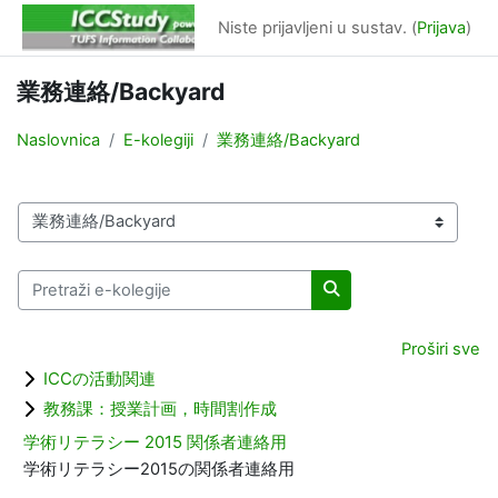
Preskoči na sadržaj
Niste prijavljeni u sustav. (
Prijava
)
業務連絡/Backyard
Naslovnica
E-kolegiji
業務連絡/Backyard
Popis e-kolegija
Pretraži e-kolegije
Pretraži e-kolegije
Proširi sve
ICCの活動関連
教務課：授業計画，時間割作成
学術リテラシー 2015 関係者連絡用
学術リテラシー2015の関係者連絡用