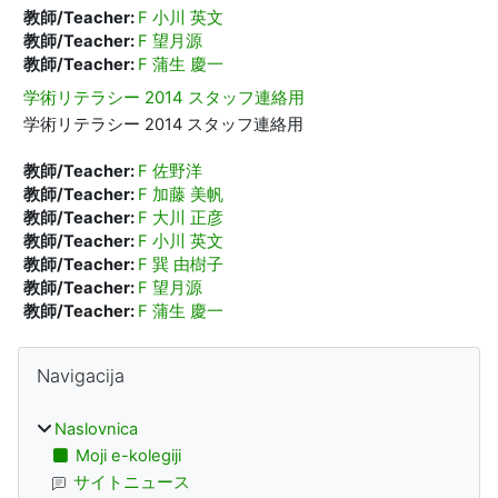
教師/Teacher:
F 小川 英文
教師/Teacher:
F 望月源
教師/Teacher:
F 蒲生 慶一
学術リテラシー 2014 スタッフ連絡用
学術リテラシー 2014 スタッフ連絡用
教師/Teacher:
F 佐野洋
教師/Teacher:
F 加藤 美帆
教師/Teacher:
F 大川 正彦
教師/Teacher:
F 小川 英文
教師/Teacher:
F 巽 由樹子
教師/Teacher:
F 望月源
教師/Teacher:
F 蒲生 慶一
Blokovi
Preskoči Navigacija
Navigacija
Naslovnica
Moji e-kolegiji
サイトニュース