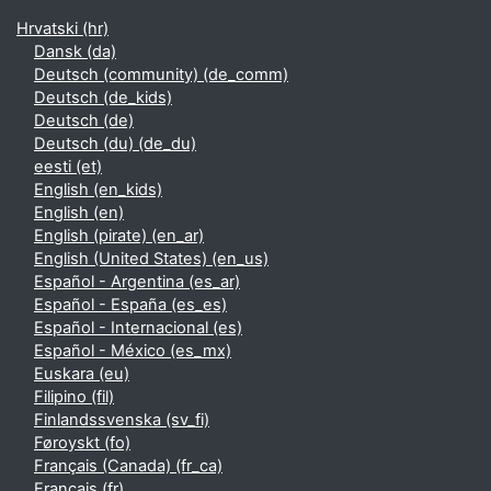
Hrvatski ‎(hr)‎
Dansk ‎(da)‎
Deutsch (community) ‎(de_comm)‎
Deutsch ‎(de_kids)‎
Deutsch ‎(de)‎
Deutsch (du) ‎(de_du)‎
eesti ‎(et)‎
English ‎(en_kids)‎
English ‎(en)‎
English (pirate) ‎(en_ar)‎
English (United States) ‎(en_us)‎
Español - Argentina ‎(es_ar)‎
Español - España ‎(es_es)‎
Español - Internacional ‎(es)‎
Español - México ‎(es_mx)‎
Euskara ‎(eu)‎
Filipino ‎(fil)‎
Finlandssvenska ‎(sv_fi)‎
Føroyskt ‎(fo)‎
Français (Canada) ‎(fr_ca)‎
Français ‎(fr)‎