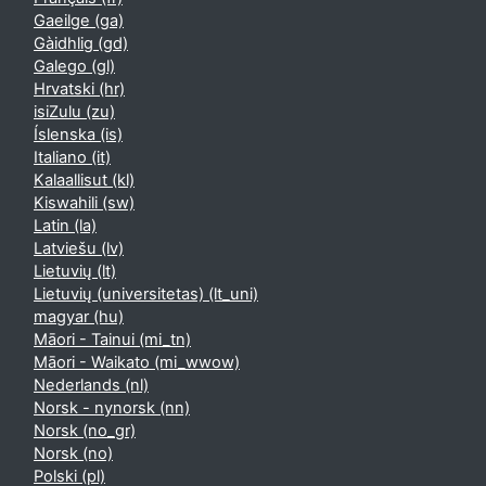
Gaeilge ‎(ga)‎
Gàidhlig ‎(gd)‎
Galego ‎(gl)‎
Hrvatski ‎(hr)‎
isiZulu ‎(zu)‎
Íslenska ‎(is)‎
Italiano ‎(it)‎
Kalaallisut ‎(kl)‎
Kiswahili ‎(sw)‎
Latin ‎(la)‎
Latviešu ‎(lv)‎
Lietuvių ‎(lt)‎
Lietuvių (universitetas) ‎(lt_uni)‎
magyar ‎(hu)‎
Māori - Tainui ‎(mi_tn)‎
Māori - Waikato ‎(mi_wwow)‎
Nederlands ‎(nl)‎
Norsk - nynorsk ‎(nn)‎
Norsk ‎(no_gr)‎
Norsk ‎(no)‎
Polski ‎(pl)‎