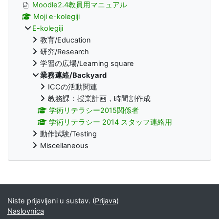
Moodle2.4教員用マニュアル
Moji e-kolegiji
E-kolegiji
教育/Education
研究/Research
学習の広場/Learning square
業務連絡/Backyard
ICCの活動関連
教務課：授業計画，時間割作成
学術リテラシー2015関係者
学術リテラシー 2014 スタッフ連絡用
動作試験/Testing
Miscellaneous
Supplementary blocks
Niste prijavljeni u sustav. (
Prijava
)
Naslovnica