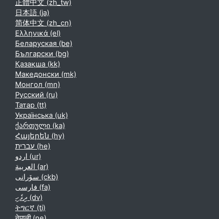
正體中文 ‎(zh_tw)‎
日本語 ‎(ja)‎
简体中文 ‎(zh_cn)‎
Ελληνικά ‎(el)‎
Беларуская ‎(be)‎
Български ‎(bg)‎
Қазақша ‎(kk)‎
Македонски ‎(mk)‎
Монгол ‎(mn)‎
Русский ‎(ru)‎
Татар ‎(tt)‎
Українська ‎(uk)‎
ქართული ‎(ka)‎
Հայերեն ‎(hy)‎
עברית ‎(he)‎
اردو ‎(ur)‎
العربية ‎(ar)‎
سۆرانی ‎(ckb)‎
فارسی ‎(fa)‎
ދިވެހި ‎(dv)‎
ትግርኛ ‎(ti)‎
नेपाली ‎(ne)‎