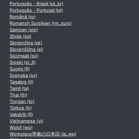
Português - Brasil ‎(pt_br)‎
Português - Portugal ‎(pt)‎
Română ‎(ro)‎
Romansh Sursilvan ‎(rm_surs)‎
Samoan ‎(sm)‎
Shqip ‎(sq)‎
Slovenčina ‎(sk)‎
Slovenščina ‎(sl)‎
Soomaali ‎(so)‎
Srpski ‎(sr_lt)‎
Suomi ‎(fi)‎
Svenska ‎(sv)‎
Tagalog ‎(tl)‎
Tamil ‎(ta)‎
Thai ‎(th)‎
Tongan ‎(to)‎
Türkçe ‎(tr)‎
VakaViti ‎(fj)‎
Vietnamese ‎(vi)‎
Wolof ‎(wo)‎
Workplace準拠の日本語 ‎(ja_wp)‎