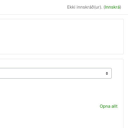
Ekki innskráð(ur). (
Innskrá
)
Opna allt