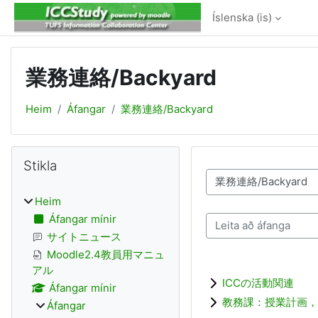
Farðu á aðalefni
Íslenska ‎(is)‎
業務連絡/Backyard
Heim
Áfangar
業務連絡/Backyard
Kubbar
Hlaupa yfir Stikla
Stikla
Deildir/brautir
Heim
Áfangar mínir
Leita að áfanga
サイトニュース
Moodle2.4教員用マニュ
アル
ICCの活動関連
Áfangar mínir
教務課：授業計画，
Áfangar