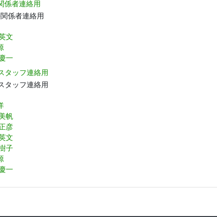
 関係者連絡用
の関係者連絡用
 英文
源
 慶一
 スタッフ連絡用
 スタッフ連絡用
洋
 美帆
 正彦
 英文
由樹子
源
 慶一