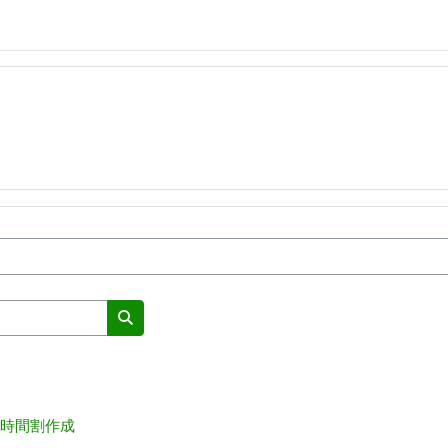
Leita að áfanga
時間割作成