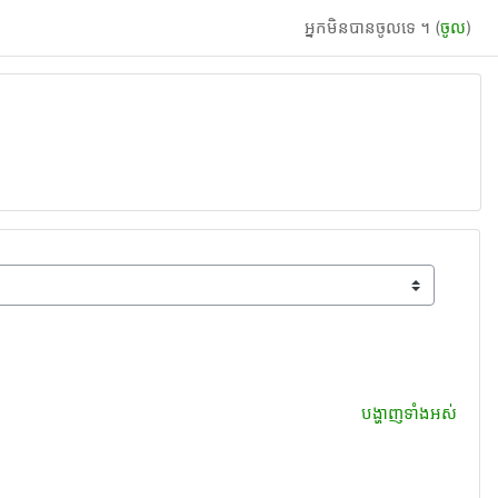
អ្នកមិនបានចូលទេ ។ (
ចូល
)
បង្ហាញទាំងអស់