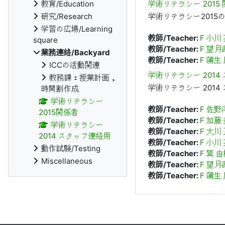
教育/Education
学術リテラシー 2015
研究/Research
学術リテラシー2015
学習の広場/Learning
教師/Teacher:
F 小川
square
教師/Teacher:
F 望月
業務連絡/Backyard
教師/Teacher:
F 蒲生
ICCの活動関連
学術リテラシー 2014
教務課：授業計画，
学術リテラシー 2014
時間割作成
学術リテラシー
教師/Teacher:
F 佐野
2015関係者
教師/Teacher:
F 加藤
学術リテラシー
教師/Teacher:
F 大川
2014 スタッフ連絡用
教師/Teacher:
F 小川
動作試験/Testing
教師/Teacher:
F 巽 
Miscellaneous
教師/Teacher:
F 望月
教師/Teacher:
F 蒲生