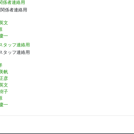
 関係者連絡用
の関係者連絡用
 英文
源
 慶一
 スタッフ連絡用
 スタッフ連絡用
洋
 美帆
 正彦
 英文
由樹子
源
 慶一