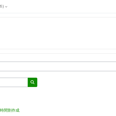
i)‎
Sök kurser
時間割作成