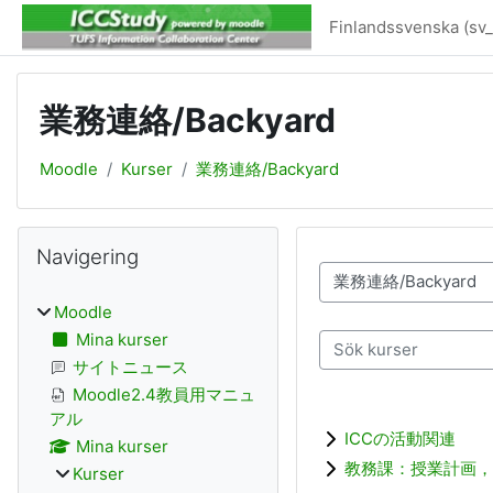
Gå direkt till huvudinnehåll
Finlandssvenska ‎(sv_f
業務連絡/Backyard
Moodle
Kurser
業務連絡/Backyard
Block
Hoppa över Navigering
Navigering
Kurskategorier
Moodle
Mina kurser
Sök kurser
サイトニュース
Moodle2.4教員用マニュ
アル
ICCの活動関連
Mina kurser
教務課：授業計画，
Kurser