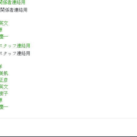
 関係者連絡用
の関係者連絡用
 英文
源
 慶一
 スタッフ連絡用
 スタッフ連絡用
洋
 美帆
 正彦
 英文
由樹子
源
 慶一