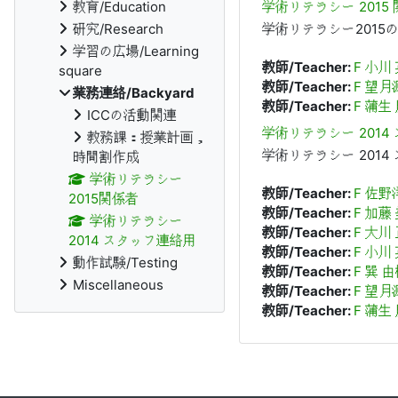
教育/Education
学術リテラシー 2015
研究/Research
学術リテラシー2015
学習の広場/Learning
教師/Teacher:
F 小川
square
教師/Teacher:
F 望月
業務連絡/Backyard
教師/Teacher:
F 蒲生
ICCの活動関連
学術リテラシー 2014
教務課：授業計画，
学術リテラシー 2014
時間割作成
学術リテラシー
教師/Teacher:
F 佐野
2015関係者
教師/Teacher:
F 加藤
学術リテラシー
教師/Teacher:
F 大川
2014 スタッフ連絡用
教師/Teacher:
F 小川
動作試験/Testing
教師/Teacher:
F 巽 
Miscellaneous
教師/Teacher:
F 望月
教師/Teacher:
F 蒲生