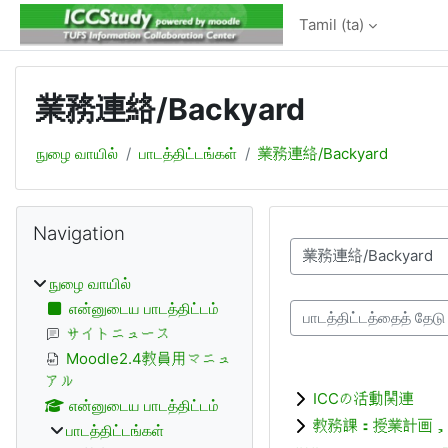
முக்கிய உள்ளடக்கத்திற்கு செல்க
Tamil ‎(ta)‎
業務連絡/Backyard
நுழை வாயில்
பாடத்திட்டங்கள்
業務連絡/Backyard
தொகுதிகள்
தவிர்
Navigation
பாடப் பிரிவுகள்
நுழை வாயில்
என்னுடைய பாடத்திட்டம்
பாடத்திட்டத்தைத் தேடு
サイトニュース
Moodle2.4教員用マニュ
アル
ICCの活動関連
என்னுடைய பாடத்திட்டம்
教務課：授業計画，
பாடத்திட்டங்கள்