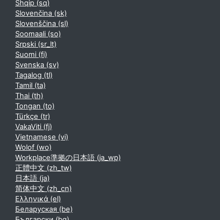
Shqip ‎(sq)‎
Slovenčina ‎(sk)‎
Slovenščina ‎(sl)‎
Soomaali ‎(so)‎
Srpski ‎(sr_lt)‎
Suomi ‎(fi)‎
Svenska ‎(sv)‎
Tagalog ‎(tl)‎
Tamil ‎(ta)‎
Thai ‎(th)‎
Tongan ‎(to)‎
Türkçe ‎(tr)‎
VakaViti ‎(fj)‎
Vietnamese ‎(vi)‎
Wolof ‎(wo)‎
Workplace準拠の日本語 ‎(ja_wp)‎
正體中文 ‎(zh_tw)‎
日本語 ‎(ja)‎
简体中文 ‎(zh_cn)‎
Ελληνικά ‎(el)‎
Беларуская ‎(be)‎
Български ‎(bg)‎