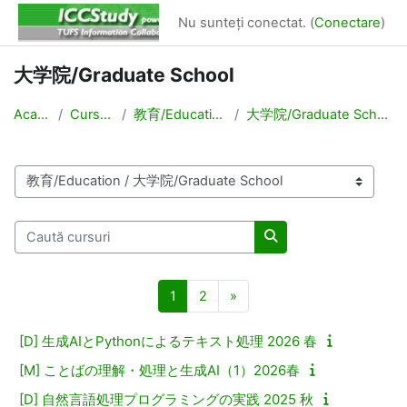
Sari la conţinutul principal
Nu sunteți conectat. (
Conectare
)
大学院/Graduate School
Acasă
Cursuri
教育/Education
大学院/Graduate School
Categorii curs
Caută cursuri
Caută cursuri
Pagina 1
Pagina 2
Pagina următoare
1
2
»
[D] 生成AIとPythonによるテキスト処理 2026 春
[M] ことばの理解・処理と生成AI（1）2026春
[D] 自然言語処理プログラミングの実践 2025 秋