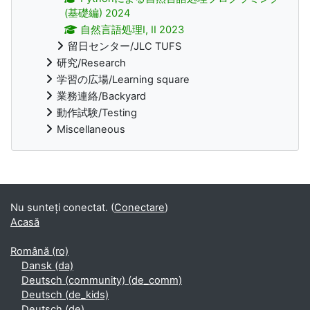
(基礎編) 2024
自然言語処理I, II 2023
留日センター/JLC TUFS
研究/Research
学習の広場/Learning square
業務連絡/Backyard
動作試験/Testing
Miscellaneous
Supplementary blocks
Nu sunteți conectat. (
Conectare
)
Acasă
Română ‎(ro)‎
Dansk ‎(da)‎
Deutsch (community) ‎(de_comm)‎
Deutsch ‎(de_kids)‎
Deutsch ‎(de)‎