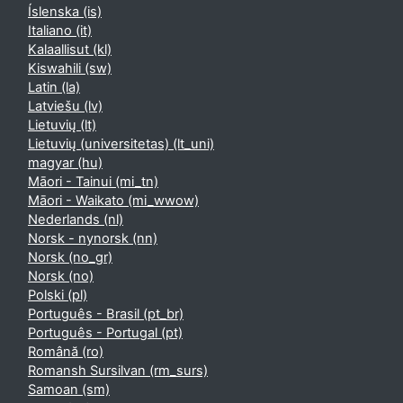
Íslenska ‎(is)‎
Italiano ‎(it)‎
Kalaallisut ‎(kl)‎
Kiswahili ‎(sw)‎
Latin ‎(la)‎
Latviešu ‎(lv)‎
Lietuvių ‎(lt)‎
Lietuvių (universitetas) ‎(lt_uni)‎
magyar ‎(hu)‎
Māori - Tainui ‎(mi_tn)‎
Māori - Waikato ‎(mi_wwow)‎
Nederlands ‎(nl)‎
Norsk - nynorsk ‎(nn)‎
Norsk ‎(no_gr)‎
Norsk ‎(no)‎
Polski ‎(pl)‎
Português - Brasil ‎(pt_br)‎
Português - Portugal ‎(pt)‎
Română ‎(ro)‎
Romansh Sursilvan ‎(rm_surs)‎
Samoan ‎(sm)‎