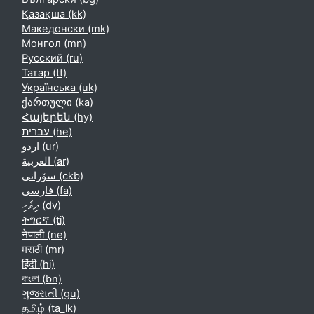
Қазақша ‎(kk)‎
Македонски ‎(mk)‎
Монгол ‎(mn)‎
Русский ‎(ru)‎
Татар ‎(tt)‎
Українська ‎(uk)‎
ქართული ‎(ka)‎
Հայերեն ‎(hy)‎
עברית ‎(he)‎
اردو ‎(ur)‎
العربية ‎(ar)‎
سۆرانی ‎(ckb)‎
فارسی ‎(fa)‎
ދިވެހި ‎(dv)‎
ትግርኛ ‎(ti)‎
नेपाली ‎(ne)‎
मराठी ‎(mr)‎
हिंदी ‎(hi)‎
বাংলা ‎(bn)‎
ગુજરાતી ‎(gu)‎
தமிழ் ‎(ta_lk)‎