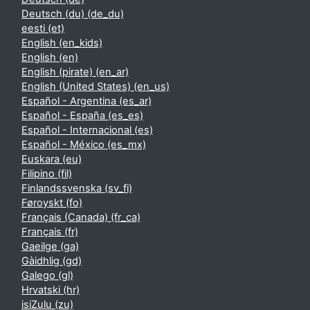
Deutsch (du) ‎(de_du)‎
eesti ‎(et)‎
English ‎(en_kids)‎
English ‎(en)‎
English (pirate) ‎(en_ar)‎
English (United States) ‎(en_us)‎
Español - Argentina ‎(es_ar)‎
Español - España ‎(es_es)‎
Español - Internacional ‎(es)‎
Español - México ‎(es_mx)‎
Euskara ‎(eu)‎
Filipino ‎(fil)‎
Finlandssvenska ‎(sv_fi)‎
Føroyskt ‎(fo)‎
Français (Canada) ‎(fr_ca)‎
Français ‎(fr)‎
Gaeilge ‎(ga)‎
Gàidhlig ‎(gd)‎
Galego ‎(gl)‎
Hrvatski ‎(hr)‎
isiZulu ‎(zu)‎