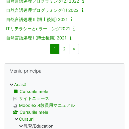
自然言語処理プログラミング(2) 2022
自然言語処理プログラミング(1) 2022
自然言語処理 II (博士後期) 2021
ITリテラシーとeラーニング2021
自然言語処理 I (博士後期) 2021
Pagina 1
Pagina 2
Pagina următoare
1
2
»
Blocuri
Omite Meniu principal
Meniu principal
Acasă
Cursurile mele
サイトニュース
Moodle2.4教員用マニュアル
Cursurile mele
Cursuri
教育/Education