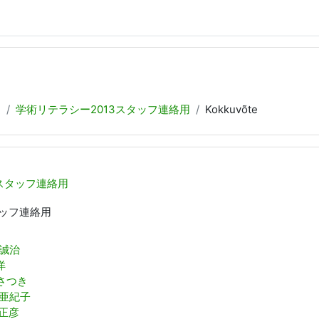
連
学術リテラシー2013スタッフ連絡用
Kokkuvõte
 スタッフ連絡用
ッフ連絡用
 誠治
洋
藤さつき
 亜紀子
 正彦