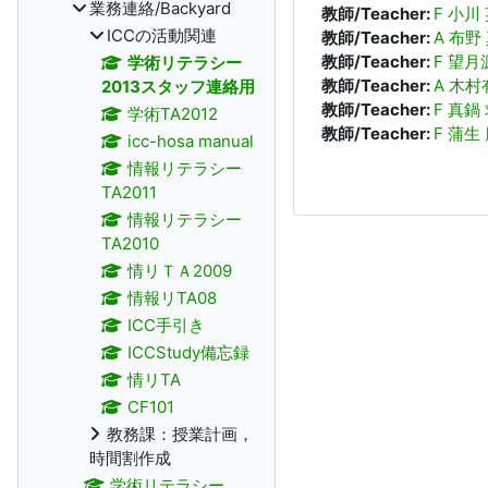
業務連絡/Backyard
教師/Teacher:
F 小川
ICCの活動関連
教師/Teacher:
A 布野
教師/Teacher:
F 望月
学術リテラシー
教師/Teacher:
A 木
2013スタッフ連絡用
教師/Teacher:
F 真鍋
学術TA2012
教師/Teacher:
F 蒲生
icc-hosa manual
情報リテラシー
TA2011
情報リテラシー
TA2010
情リＴＡ2009
情報リTA08
ICC手引き
ICCStudy備忘録
情リTA
CF101
教務課：授業計画，
時間割作成
学術リテラシー