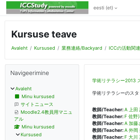
Jäta vahele peasisuni
eesti ‎(et)‎
Kursuse teave
Avaleht
Kursused
業務連絡/Backyard
ICCの活動関
Plokid
Jäta vahele Navigeerimine
Navigeerimine
学術リテラシー2013
Avaleht
学術リテラシーのスタ
Minu kursused
サイトニュース
教師/Teacher:
A 上田
Moodle2.4教員用マニュ
教師/Teacher:
F 佐野
アル
教師/Teacher:
A 加
Minu kursused
教師/Teacher:
A 外岡
Kursused
教師/Teacher:
F 大川