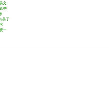
 英文
 真秀
源
村有美子
 求
 慶一