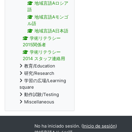
地域言語Aロシア
語
地域言語Aモンゴ
ル語
地域言語A日本語
学術リテラシー
2015関係者
学術リテラシー
2014 スタッフ連絡用
教育/Education
研究/Research
学習の広場/Learning
square
動作試験/Testing
Miscellaneous
No ha iniciado sesión. (
Inicio de sesión
)