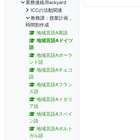
業務連絡/Backyard
ICCの活動関連
教務課：授業計画，
時間割作成
地域言語A英語
地域言語Aドイツ
語
地域言語Aポーラ
ンド語
地域言語Aチェコ
語
地域言語Aフラン
ス語
地域言語Aイタリ
ア語
地域言語Aスペイ
ン語
地域言語Aポルト
ガル語