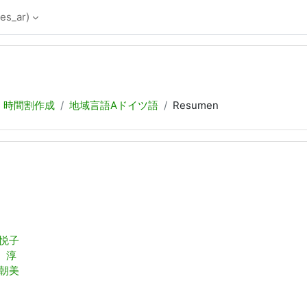
es_ar)‎
，時間割作成
地域言語Aドイツ語
Resumen
 悦子
 淳
 朝美