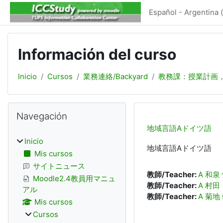
Salta al contenido principal
Español - Argentina ‎(
Información del curso
Inicio
Cursos
業務連絡/Backyard
教務課：授業計画
Bloques
Salta Navegación
Navegación
地域言語Aドイツ語
Inicio
地域言語Aドイツ語
Mis cursos
サイトニュース
教師/Teacher:
A 和泉
Moodle2.4教員用マニュ
教師/Teacher:
A 村田
アル
教師/Teacher:
A 菊地
Mis cursos
Cursos