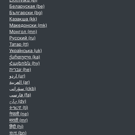
Ελληνικά ‎(el)‎
Беларуская ‎(be)‎
Български ‎(bg)‎
Қазақша ‎(kk)‎
Македонски ‎(mk)‎
Монгол ‎(mn)‎
Русский ‎(ru)‎
Татар ‎(tt)‎
Українська ‎(uk)‎
ქართული ‎(ka)‎
Հայերեն ‎(hy)‎
עברית ‎(he)‎
اردو ‎(ur)‎
العربية ‎(ar)‎
سۆرانی ‎(ckb)‎
فارسی ‎(fa)‎
ދިވެހި ‎(dv)‎
ትግርኛ ‎(ti)‎
नेपाली ‎(ne)‎
मराठी ‎(mr)‎
हिंदी ‎(hi)‎
বাংলা ‎(bn)‎