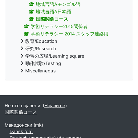
地域言語Aモンゴル語
地域言語A日本語
国際関係コース
学術リテラシー2015関係者
学術リテラシー 2014 スタッフ連絡用
教育/Education
研究/Research
学習の広場/Learning square
動作試験/Testing
Miscellaneous
Supplementary blocks
Не сте најавени. (
Најави се
)
国際関係コース
Македонски ‎(mk)‎
Dansk ‎(da)‎