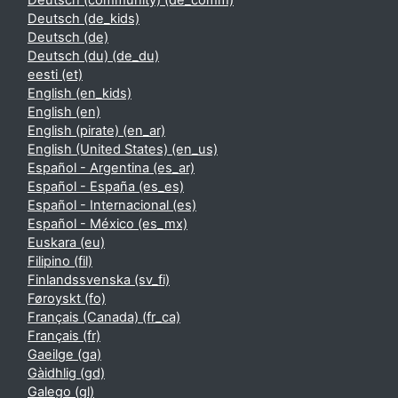
Deutsch (community) ‎(de_comm)‎
Deutsch ‎(de_kids)‎
Deutsch ‎(de)‎
Deutsch (du) ‎(de_du)‎
eesti ‎(et)‎
English ‎(en_kids)‎
English ‎(en)‎
English (pirate) ‎(en_ar)‎
English (United States) ‎(en_us)‎
Español - Argentina ‎(es_ar)‎
Español - España ‎(es_es)‎
Español - Internacional ‎(es)‎
Español - México ‎(es_mx)‎
Euskara ‎(eu)‎
Filipino ‎(fil)‎
Finlandssvenska ‎(sv_fi)‎
Føroyskt ‎(fo)‎
Français (Canada) ‎(fr_ca)‎
Français ‎(fr)‎
Gaeilge ‎(ga)‎
Gàidhlig ‎(gd)‎
Galego ‎(gl)‎