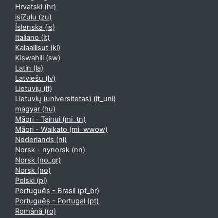
Hrvatski ‎(hr)‎
isiZulu ‎(zu)‎
Íslenska ‎(is)‎
Italiano ‎(it)‎
Kalaallisut ‎(kl)‎
Kiswahili ‎(sw)‎
Latin ‎(la)‎
Latviešu ‎(lv)‎
Lietuvių ‎(lt)‎
Lietuvių (universitetas) ‎(lt_uni)‎
magyar ‎(hu)‎
Māori - Tainui ‎(mi_tn)‎
Māori - Waikato ‎(mi_wwow)‎
Nederlands ‎(nl)‎
Norsk - nynorsk ‎(nn)‎
Norsk ‎(no_gr)‎
Norsk ‎(no)‎
Polski ‎(pl)‎
Português - Brasil ‎(pt_br)‎
Português - Portugal ‎(pt)‎
Română ‎(ro)‎