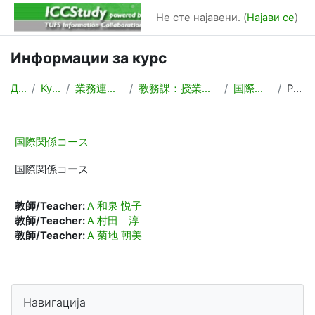
Оди до главна содржина
Не сте најавени. (
Најави се
)
Информации за курс
Дома
Курсеви
業務連絡/Backyard
教務課：授業計画，時間割作成
国際関係コース
Резиме
国際関係コース
国際関係コース
教師/Teacher:
A 和泉 悦子
教師/Teacher:
A 村田 淳
教師/Teacher:
A 菊地 朝美
Блокови
Прескокни Навигација
Навигација