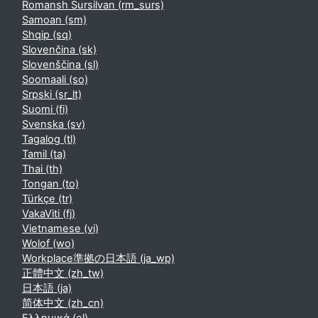
Romansh Sursilvan ‎(rm_surs)‎
Samoan ‎(sm)‎
Shqip ‎(sq)‎
Slovenčina ‎(sk)‎
Slovenščina ‎(sl)‎
Soomaali ‎(so)‎
Srpski ‎(sr_lt)‎
Suomi ‎(fi)‎
Svenska ‎(sv)‎
Tagalog ‎(tl)‎
Tamil ‎(ta)‎
Thai ‎(th)‎
Tongan ‎(to)‎
Türkçe ‎(tr)‎
VakaViti ‎(fj)‎
Vietnamese ‎(vi)‎
Wolof ‎(wo)‎
Workplace準拠の日本語 ‎(ja_wp)‎
正體中文 ‎(zh_tw)‎
日本語 ‎(ja)‎
简体中文 ‎(zh_cn)‎