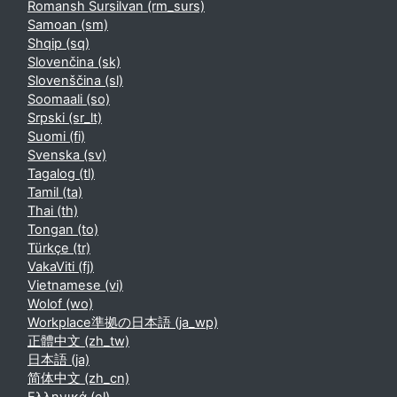
Romansh Sursilvan ‎(rm_surs)‎
Samoan ‎(sm)‎
Shqip ‎(sq)‎
Slovenčina ‎(sk)‎
Slovenščina ‎(sl)‎
Soomaali ‎(so)‎
Srpski ‎(sr_lt)‎
Suomi ‎(fi)‎
Svenska ‎(sv)‎
Tagalog ‎(tl)‎
Tamil ‎(ta)‎
Thai ‎(th)‎
Tongan ‎(to)‎
Türkçe ‎(tr)‎
VakaViti ‎(fj)‎
Vietnamese ‎(vi)‎
Wolof ‎(wo)‎
Workplace準拠の日本語 ‎(ja_wp)‎
正體中文 ‎(zh_tw)‎
日本語 ‎(ja)‎
简体中文 ‎(zh_cn)‎