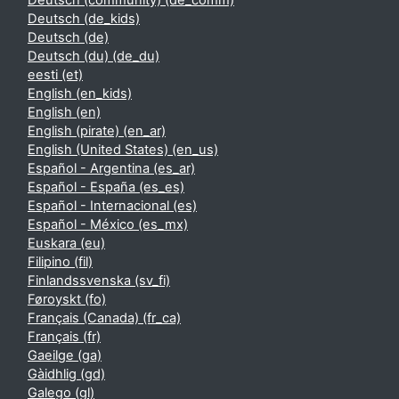
Deutsch (community) ‎(de_comm)‎
Deutsch ‎(de_kids)‎
Deutsch ‎(de)‎
Deutsch (du) ‎(de_du)‎
eesti ‎(et)‎
English ‎(en_kids)‎
English ‎(en)‎
English (pirate) ‎(en_ar)‎
English (United States) ‎(en_us)‎
Español - Argentina ‎(es_ar)‎
Español - España ‎(es_es)‎
Español - Internacional ‎(es)‎
Español - México ‎(es_mx)‎
Euskara ‎(eu)‎
Filipino ‎(fil)‎
Finlandssvenska ‎(sv_fi)‎
Føroyskt ‎(fo)‎
Français (Canada) ‎(fr_ca)‎
Français ‎(fr)‎
Gaeilge ‎(ga)‎
Gàidhlig ‎(gd)‎
Galego ‎(gl)‎