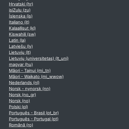
Hrvatski ‎(hr)‎
isiZulu ‎(zu)‎
Íslenska ‎(is)‎
Italiano ‎(it)‎
Kalaallisut ‎(kl)‎
Kiswahili ‎(sw)‎
Latin ‎(la)‎
Latviešu ‎(lv)‎
Lietuvių ‎(lt)‎
Lietuvių (universitetas) ‎(lt_uni)‎
magyar ‎(hu)‎
Māori - Tainui ‎(mi_tn)‎
Māori - Waikato ‎(mi_wwow)‎
Nederlands ‎(nl)‎
Norsk - nynorsk ‎(nn)‎
Norsk ‎(no_gr)‎
Norsk ‎(no)‎
Polski ‎(pl)‎
Português - Brasil ‎(pt_br)‎
Português - Portugal ‎(pt)‎
Română ‎(ro)‎