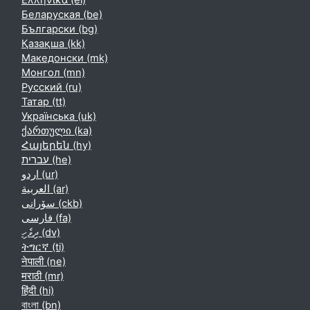
Ελληνικά ‎(el)‎
Беларуская ‎(be)‎
Български ‎(bg)‎
Қазақша ‎(kk)‎
Македонски ‎(mk)‎
Монгол ‎(mn)‎
Русский ‎(ru)‎
Татар ‎(tt)‎
Українська ‎(uk)‎
ქართული ‎(ka)‎
Հայերեն ‎(hy)‎
עברית ‎(he)‎
اردو ‎(ur)‎
العربية ‎(ar)‎
سۆرانی ‎(ckb)‎
فارسی ‎(fa)‎
ދިވެހި ‎(dv)‎
ትግርኛ ‎(ti)‎
नेपाली ‎(ne)‎
मराठी ‎(mr)‎
हिंदी ‎(hi)‎
বাংলা ‎(bn)‎