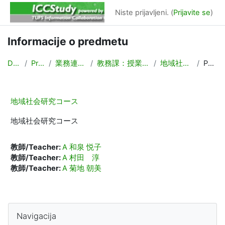
Preskoči na glavno vsebino
Niste prijavljeni. (
Prijavite se
)
Informacije o predmetu
Domov
Predmeti
業務連絡/Backyard
教務課：授業計画，時間割作成
地域社会研究コース
Povzetek
地域社会研究コース
地域社会研究コース
教師/Teacher:
A 和泉 悦子
教師/Teacher:
A 村田 淳
教師/Teacher:
A 菊地 朝美
Bloki
Preskoči Navigacija
Navigacija