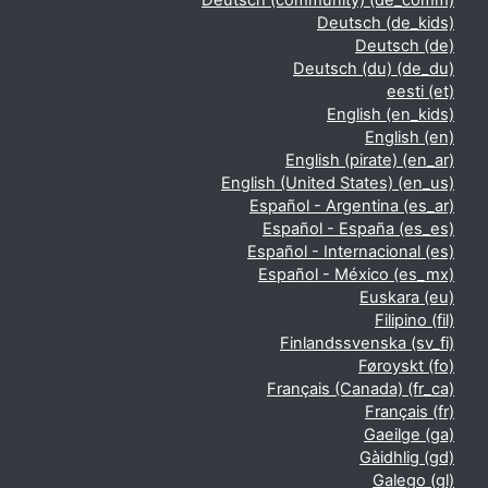
Deutsch (community) ‎(de_comm)‎
Deutsch ‎(de_kids)‎
Deutsch ‎(de)‎
Deutsch (du) ‎(de_du)‎
eesti ‎(et)‎
English ‎(en_kids)‎
English ‎(en)‎
English (pirate) ‎(en_ar)‎
English (United States) ‎(en_us)‎
Español - Argentina ‎(es_ar)‎
Español - España ‎(es_es)‎
Español - Internacional ‎(es)‎
Español - México ‎(es_mx)‎
Euskara ‎(eu)‎
Filipino ‎(fil)‎
Finlandssvenska ‎(sv_fi)‎
Føroyskt ‎(fo)‎
Français (Canada) ‎(fr_ca)‎
Français ‎(fr)‎
Gaeilge ‎(ga)‎
Gàidhlig ‎(gd)‎
Galego ‎(gl)‎