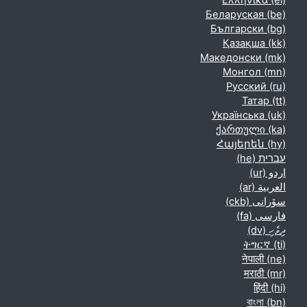
Ελληνικά ‎(el)‎
Беларуская ‎(be)‎
Български ‎(bg)‎
Қазақша ‎(kk)‎
Македонски ‎(mk)‎
Монгол ‎(mn)‎
Русский ‎(ru)‎
Татар ‎(tt)‎
Українська ‎(uk)‎
ქართული ‎(ka)‎
Հայերեն ‎(hy)‎
עברית ‎(he)‎
اردو ‎(ur)‎
العربية ‎(ar)‎
سۆرانی ‎(ckb)‎
فارسی ‎(fa)‎
ދިވެހި ‎(dv)‎
ትግርኛ ‎(ti)‎
नेपाली ‎(ne)‎
मराठी ‎(mr)‎
हिंदी ‎(hi)‎
বাংলা ‎(bn)‎