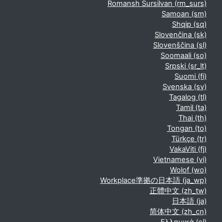
Romansh Sursilvan ‎(rm_surs)‎
Samoan ‎(sm)‎
Shqip ‎(sq)‎
Slovenčina ‎(sk)‎
Slovenščina ‎(sl)‎
Soomaali ‎(so)‎
Srpski ‎(sr_lt)‎
Suomi ‎(fi)‎
Svenska ‎(sv)‎
Tagalog ‎(tl)‎
Tamil ‎(ta)‎
Thai ‎(th)‎
Tongan ‎(to)‎
Türkçe ‎(tr)‎
VakaViti ‎(fj)‎
Vietnamese ‎(vi)‎
Wolof ‎(wo)‎
Workplace準拠の日本語 ‎(ja_wp)‎
正體中文 ‎(zh_tw)‎
日本語 ‎(ja)‎
简体中文 ‎(zh_cn)‎