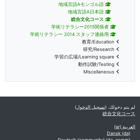
地域言語Aモンゴル語
地域言語A日本語
総合文化コース
学術リテラシー2015関係者
学術リテラシー 2014 スタッフ連絡用
教育/Education
研究/Research
学習の広場/Learning square
動作試験/Testing
Miscellaneous
الكتل التكميلية
لم يتم دخولك. (
تسجيل الدخول
)
総合文化コース
العربية ‎(ar)‎
Dansk ‎(da)‎