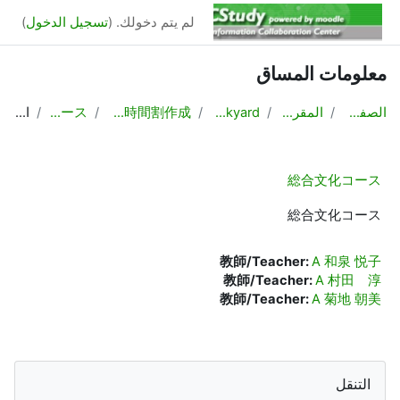
خطى إلى المحتوى الرئيسي
لم يتم دخولك. (
تسجيل الدخول
)
معلومات المساق
الصفحة الرئيسية
المقررات الدراسية
業務連絡/Backyard
教務課：授業計画，時間割作成
総合文化コース
الملخص
総合文化コース
総合文化コース
教師/Teacher:
A 和泉 悦子
教師/Teacher:
A 村田 淳
教師/Teacher:
A 菊地 朝美
الكتل
تجاوز التنقل
التنقل