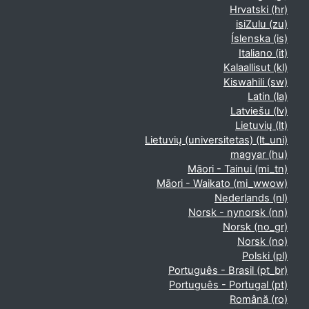
Hrvatski ‎(hr)‎
isiZulu ‎(zu)‎
Íslenska ‎(is)‎
Italiano ‎(it)‎
Kalaallisut ‎(kl)‎
Kiswahili ‎(sw)‎
Latin ‎(la)‎
Latviešu ‎(lv)‎
Lietuvių ‎(lt)‎
Lietuvių (universitetas) ‎(lt_uni)‎
magyar ‎(hu)‎
Māori - Tainui ‎(mi_tn)‎
Māori - Waikato ‎(mi_wwow)‎
Nederlands ‎(nl)‎
Norsk - nynorsk ‎(nn)‎
Norsk ‎(no_gr)‎
Norsk ‎(no)‎
Polski ‎(pl)‎
Português - Brasil ‎(pt_br)‎
Português - Portugal ‎(pt)‎
Română ‎(ro)‎