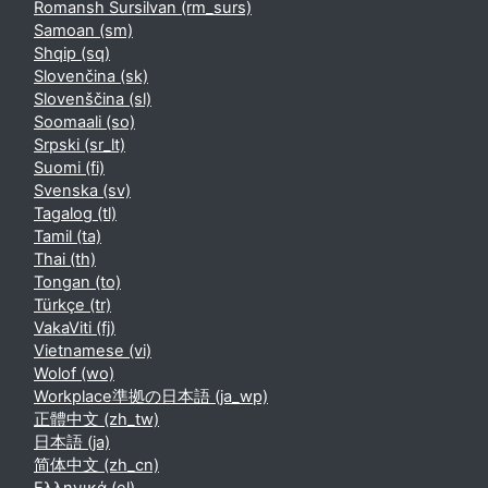
Romansh Sursilvan ‎(rm_surs)‎
Samoan ‎(sm)‎
Shqip ‎(sq)‎
Slovenčina ‎(sk)‎
Slovenščina ‎(sl)‎
Soomaali ‎(so)‎
Srpski ‎(sr_lt)‎
Suomi ‎(fi)‎
Svenska ‎(sv)‎
Tagalog ‎(tl)‎
Tamil ‎(ta)‎
Thai ‎(th)‎
Tongan ‎(to)‎
Türkçe ‎(tr)‎
VakaViti ‎(fj)‎
Vietnamese ‎(vi)‎
Wolof ‎(wo)‎
Workplace準拠の日本語 ‎(ja_wp)‎
正體中文 ‎(zh_tw)‎
日本語 ‎(ja)‎
简体中文 ‎(zh_cn)‎