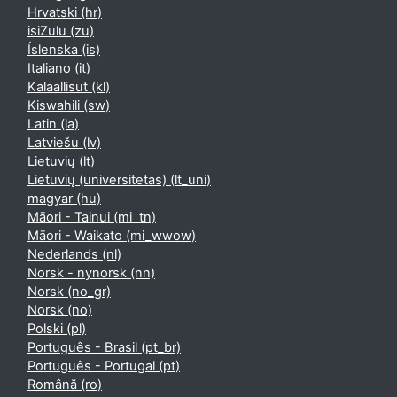
Hrvatski ‎(hr)‎
isiZulu ‎(zu)‎
Íslenska ‎(is)‎
Italiano ‎(it)‎
Kalaallisut ‎(kl)‎
Kiswahili ‎(sw)‎
Latin ‎(la)‎
Latviešu ‎(lv)‎
Lietuvių ‎(lt)‎
Lietuvių (universitetas) ‎(lt_uni)‎
magyar ‎(hu)‎
Māori - Tainui ‎(mi_tn)‎
Māori - Waikato ‎(mi_wwow)‎
Nederlands ‎(nl)‎
Norsk - nynorsk ‎(nn)‎
Norsk ‎(no_gr)‎
Norsk ‎(no)‎
Polski ‎(pl)‎
Português - Brasil ‎(pt_br)‎
Português - Portugal ‎(pt)‎
Română ‎(ro)‎