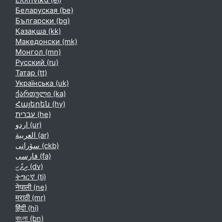
Ελληνικά ‎(el)‎
Беларуская ‎(be)‎
Български ‎(bg)‎
Қазақша ‎(kk)‎
Македонски ‎(mk)‎
Монгол ‎(mn)‎
Русский ‎(ru)‎
Татар ‎(tt)‎
Українська ‎(uk)‎
ქართული ‎(ka)‎
Հայերեն ‎(hy)‎
עברית ‎(he)‎
اردو ‎(ur)‎
العربية ‎(ar)‎
سۆرانی ‎(ckb)‎
فارسی ‎(fa)‎
ދިވެހި ‎(dv)‎
ትግርኛ ‎(ti)‎
नेपाली ‎(ne)‎
मराठी ‎(mr)‎
हिंदी ‎(hi)‎
বাংলা ‎(bn)‎