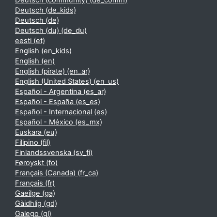
Deutsch (community) ‎(de_comm)‎
Deutsch ‎(de_kids)‎
Deutsch ‎(de)‎
Deutsch (du) ‎(de_du)‎
eesti ‎(et)‎
English ‎(en_kids)‎
English ‎(en)‎
English (pirate) ‎(en_ar)‎
English (United States) ‎(en_us)‎
Español - Argentina ‎(es_ar)‎
Español - España ‎(es_es)‎
Español - Internacional ‎(es)‎
Español - México ‎(es_mx)‎
Euskara ‎(eu)‎
Filipino ‎(fil)‎
Finlandssvenska ‎(sv_fi)‎
Føroyskt ‎(fo)‎
Français (Canada) ‎(fr_ca)‎
Français ‎(fr)‎
Gaeilge ‎(ga)‎
Gàidhlig ‎(gd)‎
Galego ‎(gl)‎