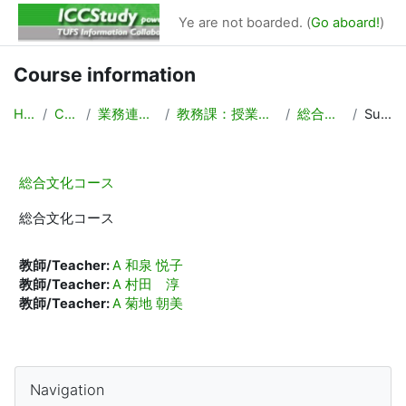
Skip to main content
Ye are not boarded. (
Go aboard!
)
Course information
Home
Courses
業務連絡/Backyard
教務課：授業計画，時間割作成
総合文化コース
Summary
総合文化コース
総合文化コース
教師/Teacher:
A 和泉 悦子
教師/Teacher:
A 村田 淳
教師/Teacher:
A 菊地 朝美
Blocks
Skip Navigation
Navigation