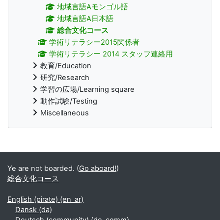
地域言語Aモンゴル語
地域言語A日本語
総合文化コース
学術リテラシー2015関係者
学術リテラシー 2014 スタッフ連絡用
教育/Education
研究/Research
学習の広場/Learning square
動作試験/Testing
Miscellaneous
Supplementary blocks
Ye are not boarded. (
Go aboard!
)
総合文化コース
English (pirate) ‎(en_ar)‎
Dansk ‎(da)‎