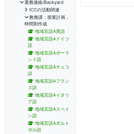
業務連絡/Backyard
ICCの活動関連
教務課：授業計画，
時間割作成
地域言語A英語
地域言語Aドイツ
語
地域言語Aポーラ
ンド語
地域言語Aチェコ
語
地域言語Aフラン
ス語
地域言語Aイタリ
ア語
地域言語Aスペイ
ン語
地域言語Aポルト
ガル語