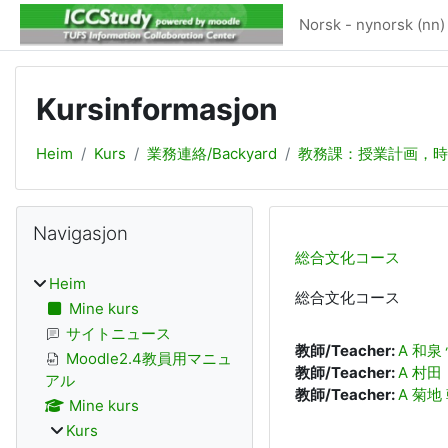
Gå til hovudinnhaldet
Norsk - nynorsk ‎(nn)‎
Kursinformasjon
Heim
Kurs
業務連絡/Backyard
教務課：授業計画，時
Boksar
Hopp over Navigasjon
Navigasjon
総合文化コース
Heim
総合文化コース
Mine kurs
サイトニュース
教師/Teacher:
A 和泉
Moodle2.4教員用マニュ
教師/Teacher:
A 村田
アル
教師/Teacher:
A 菊地
Mine kurs
Kurs