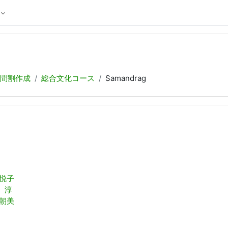
間割作成
総合文化コース
Samandrag
 悦子
 淳
 朝美