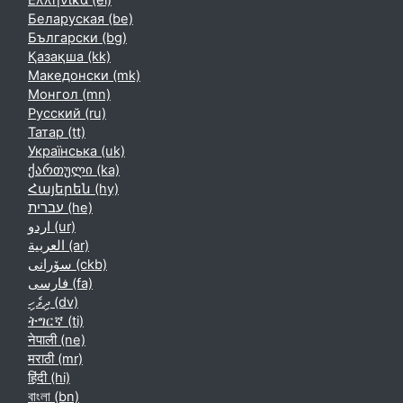
Ελληνικά ‎(el)‎
Беларуская ‎(be)‎
Български ‎(bg)‎
Қазақша ‎(kk)‎
Македонски ‎(mk)‎
Монгол ‎(mn)‎
Русский ‎(ru)‎
Татар ‎(tt)‎
Українська ‎(uk)‎
ქართული ‎(ka)‎
Հայերեն ‎(hy)‎
עברית ‎(he)‎
اردو ‎(ur)‎
العربية ‎(ar)‎
سۆرانی ‎(ckb)‎
فارسی ‎(fa)‎
ދިވެހި ‎(dv)‎
ትግርኛ ‎(ti)‎
नेपाली ‎(ne)‎
मराठी ‎(mr)‎
हिंदी ‎(hi)‎
বাংলা ‎(bn)‎