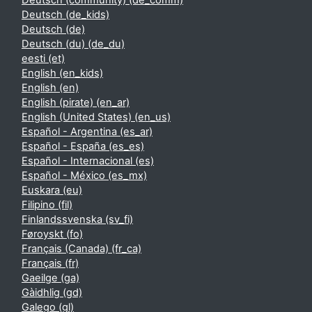
Deutsch (community) ‎(de_comm)‎
Deutsch ‎(de_kids)‎
Deutsch ‎(de)‎
Deutsch (du) ‎(de_du)‎
eesti ‎(et)‎
English ‎(en_kids)‎
English ‎(en)‎
English (pirate) ‎(en_ar)‎
English (United States) ‎(en_us)‎
Español - Argentina ‎(es_ar)‎
Español - España ‎(es_es)‎
Español - Internacional ‎(es)‎
Español - México ‎(es_mx)‎
Euskara ‎(eu)‎
Filipino ‎(fil)‎
Finlandssvenska ‎(sv_fi)‎
Føroyskt ‎(fo)‎
Français (Canada) ‎(fr_ca)‎
Français ‎(fr)‎
Gaeilge ‎(ga)‎
Gàidhlig ‎(gd)‎
Galego ‎(gl)‎