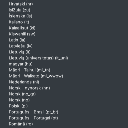
Hrvatski ‎(hr)‎
isiZulu ‎(zu)‎
Íslenska ‎(is)‎
Italiano ‎(it)‎
Kalaallisut ‎(kl)‎
Kiswahili ‎(sw)‎
Latin ‎(la)‎
Latviešu ‎(lv)‎
Lietuvių ‎(lt)‎
Lietuvių (universitetas) ‎(lt_uni)‎
magyar ‎(hu)‎
Māori - Tainui ‎(mi_tn)‎
Māori - Waikato ‎(mi_wwow)‎
Nederlands ‎(nl)‎
Norsk - nynorsk ‎(nn)‎
Norsk ‎(no_gr)‎
Norsk ‎(no)‎
Polski ‎(pl)‎
Português - Brasil ‎(pt_br)‎
Português - Portugal ‎(pt)‎
Română ‎(ro)‎