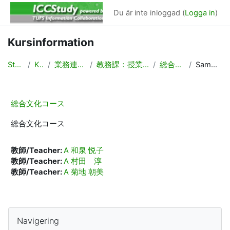
Gå direkt till huvudinnehåll
Du är inte inloggad (
Logga in
)
Kursinformation
Startsida
Kurser
業務連絡/Backyard
教務課：授業計画，時間割作成
総合文化コース
Sammanfattning
総合文化コース
総合文化コース
教師/Teacher:
A 和泉 悦子
教師/Teacher:
A 村田 淳
教師/Teacher:
A 菊地 朝美
Block
Hoppa över Navigering
Navigering