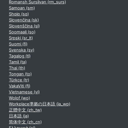
Romansh Sursilvan ‎(rm_surs)‎
Samoan ‎(sm)‎
Shqip ‎(sq)‎
Slovenčina ‎(sk)‎
Slovenščina ‎(sl)‎
Soomaali ‎(so)‎
Srpski ‎(sr_lt)‎
Suomi ‎(fi)‎
Svenska ‎(sv)‎
Tagalog ‎(tl)‎
Tamil ‎(ta)‎
Thai ‎(th)‎
Tongan ‎(to)‎
Türkçe ‎(tr)‎
VakaViti ‎(fj)‎
Vietnamese ‎(vi)‎
Wolof ‎(wo)‎
Workplace準拠の日本語 ‎(ja_wp)‎
正體中文 ‎(zh_tw)‎
日本語 ‎(ja)‎
简体中文 ‎(zh_cn)‎