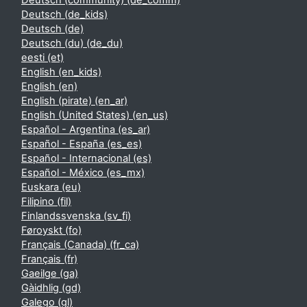
Deutsch (community) ‎(de_comm)‎
Deutsch ‎(de_kids)‎
Deutsch ‎(de)‎
Deutsch (du) ‎(de_du)‎
eesti ‎(et)‎
English ‎(en_kids)‎
English ‎(en)‎
English (pirate) ‎(en_ar)‎
English (United States) ‎(en_us)‎
Español - Argentina ‎(es_ar)‎
Español - España ‎(es_es)‎
Español - Internacional ‎(es)‎
Español - México ‎(es_mx)‎
Euskara ‎(eu)‎
Filipino ‎(fil)‎
Finlandssvenska ‎(sv_fi)‎
Føroyskt ‎(fo)‎
Français (Canada) ‎(fr_ca)‎
Français ‎(fr)‎
Gaeilge ‎(ga)‎
Gàidhlig ‎(gd)‎
Galego ‎(gl)‎