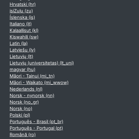
Hrvatski ‎(hr)‎
isiZulu ‎(zu)‎
Íslenska ‎(is)‎
Italiano ‎(it)‎
Kalaallisut ‎(kl)‎
Kiswahili ‎(sw)‎
Latin ‎(la)‎
Latviešu ‎(lv)‎
Lietuvių ‎(lt)‎
Lietuvių (universitetas) ‎(lt_uni)‎
magyar ‎(hu)‎
Māori - Tainui ‎(mi_tn)‎
Māori - Waikato ‎(mi_wwow)‎
Nederlands ‎(nl)‎
Norsk - nynorsk ‎(nn)‎
Norsk ‎(no_gr)‎
Norsk ‎(no)‎
Polski ‎(pl)‎
Português - Brasil ‎(pt_br)‎
Português - Portugal ‎(pt)‎
Română ‎(ro)‎