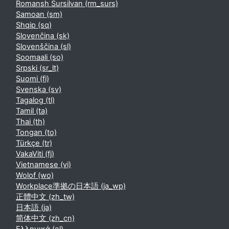
Romansh Sursilvan ‎(rm_surs)‎
Samoan ‎(sm)‎
Shqip ‎(sq)‎
Slovenčina ‎(sk)‎
Slovenščina ‎(sl)‎
Soomaali ‎(so)‎
Srpski ‎(sr_lt)‎
Suomi ‎(fi)‎
Svenska ‎(sv)‎
Tagalog ‎(tl)‎
Tamil ‎(ta)‎
Thai ‎(th)‎
Tongan ‎(to)‎
Türkçe ‎(tr)‎
VakaViti ‎(fj)‎
Vietnamese ‎(vi)‎
Wolof ‎(wo)‎
Workplace準拠の日本語 ‎(ja_wp)‎
正體中文 ‎(zh_tw)‎
日本語 ‎(ja)‎
简体中文 ‎(zh_cn)‎