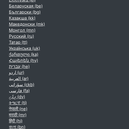
Ελληνικά ‎(el)‎
Беларуская ‎(be)‎
Български ‎(bg)‎
Қазақша ‎(kk)‎
Македонски ‎(mk)‎
Монгол ‎(mn)‎
Русский ‎(ru)‎
Татар ‎(tt)‎
Українська ‎(uk)‎
ქართული ‎(ka)‎
Հայերեն ‎(hy)‎
עברית ‎(he)‎
اردو ‎(ur)‎
العربية ‎(ar)‎
سۆرانی ‎(ckb)‎
فارسی ‎(fa)‎
ދިވެހި ‎(dv)‎
ትግርኛ ‎(ti)‎
नेपाली ‎(ne)‎
मराठी ‎(mr)‎
हिंदी ‎(hi)‎
বাংলা ‎(bn)‎