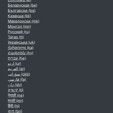
Ελληνικά ‎(el)‎
Беларуская ‎(be)‎
Български ‎(bg)‎
Қазақша ‎(kk)‎
Македонски ‎(mk)‎
Монгол ‎(mn)‎
Русский ‎(ru)‎
Татар ‎(tt)‎
Українська ‎(uk)‎
ქართული ‎(ka)‎
Հայերեն ‎(hy)‎
עברית ‎(he)‎
اردو ‎(ur)‎
العربية ‎(ar)‎
سۆرانی ‎(ckb)‎
فارسی ‎(fa)‎
ދިވެހި ‎(dv)‎
ትግርኛ ‎(ti)‎
नेपाली ‎(ne)‎
मराठी ‎(mr)‎
हिंदी ‎(hi)‎
বাংলা ‎(bn)‎