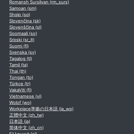
Romansh Sursilvan ‎(rm_surs)‎
Samoan ‎(sm)‎
Shqip ‎(sq)‎
Slovenčina ‎(sk)‎
Slovenščina ‎(sl)‎
Soomaali ‎(so)‎
Srpski ‎(sr_lt)‎
Suomi ‎(fi)‎
Svenska ‎(sv)‎
Tagalog ‎(tl)‎
Tamil ‎(ta)‎
Thai ‎(th)‎
Tongan ‎(to)‎
Türkçe ‎(tr)‎
VakaViti ‎(fj)‎
Vietnamese ‎(vi)‎
Wolof ‎(wo)‎
Workplace準拠の日本語 ‎(ja_wp)‎
正體中文 ‎(zh_tw)‎
日本語 ‎(ja)‎
简体中文 ‎(zh_cn)‎