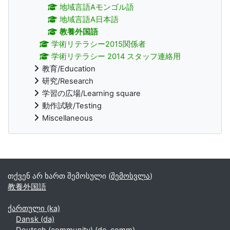
地域言語Aモンゴル語
地域言語A日本語
教養外国語
学術リテラシー2015関係者
学術リテラシー 2014 スタッフ連絡用
教育/Education
研究/Research
学習の広場/Learning square
動作試験/Testing
Miscellaneous
Supplementary blocks
თქვენ არ ხართ შემოსული (
შემოსვლა
)
教養外国語
ქართული ‎(ka)‎
Dansk ‎(da)‎