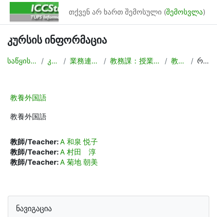
გადადი მთავარ შინაარსზე
თქვენ არ ხართ შემოსული (
შემოსვლა
)
კურსის ინფორმაცია
საწყისი გვერდი
კურსები
業務連絡/Backyard
教務課：授業計画，時間割作成
教養外国語
რეზიუმე
教養外国語
教養外国語
教師/Teacher:
A 和泉 悦子
教師/Teacher:
A 村田 淳
教師/Teacher:
A 菊地 朝美
ბლოკები
გამოტოვე ნავიგაცია
ნავიგაცია