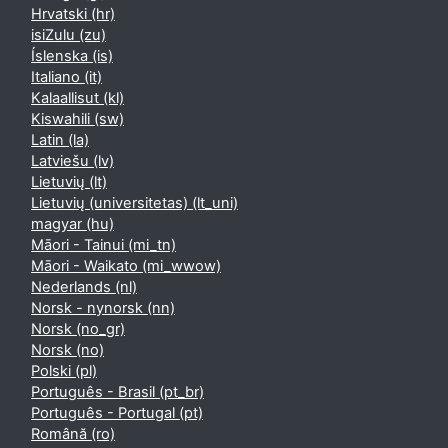
Hrvatski ‎(hr)‎
isiZulu ‎(zu)‎
Íslenska ‎(is)‎
Italiano ‎(it)‎
Kalaallisut ‎(kl)‎
Kiswahili ‎(sw)‎
Latin ‎(la)‎
Latviešu ‎(lv)‎
Lietuvių ‎(lt)‎
Lietuvių (universitetas) ‎(lt_uni)‎
magyar ‎(hu)‎
Māori - Tainui ‎(mi_tn)‎
Māori - Waikato ‎(mi_wwow)‎
Nederlands ‎(nl)‎
Norsk - nynorsk ‎(nn)‎
Norsk ‎(no_gr)‎
Norsk ‎(no)‎
Polski ‎(pl)‎
Português - Brasil ‎(pt_br)‎
Português - Portugal ‎(pt)‎
Română ‎(ro)‎