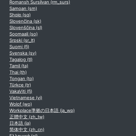
Romansh Sursilvan ‎(rm_surs)‎
Samoan ‎(sm)‎
Shqip ‎(sq)‎
Slovenčina ‎(sk)‎
Slovenščina ‎(sl)‎
Soomaali ‎(so)‎
Srpski ‎(sr_lt)‎
Suomi ‎(fi)‎
Svenska ‎(sv)‎
Tagalog ‎(tl)‎
Tamil ‎(ta)‎
Thai ‎(th)‎
Tongan ‎(to)‎
Türkçe ‎(tr)‎
VakaViti ‎(fj)‎
Vietnamese ‎(vi)‎
Wolof ‎(wo)‎
Workplace準拠の日本語 ‎(ja_wp)‎
正體中文 ‎(zh_tw)‎
日本語 ‎(ja)‎
简体中文 ‎(zh_cn)‎