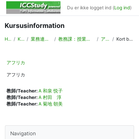
Gå til hovedindhold
Du er ikke logget ind (
Log ind
)
Kursusinformation
Hjem
Kurser
業務連絡/Backyard
教務課：授業計画，時間割作成
アフリカ
Kort beskrivelse
アフリカ
アフリカ
教師/Teacher:
A 和泉 悦子
教師/Teacher:
A 村田 淳
教師/Teacher:
A 菊地 朝美
Blokke
Skip Navigation
Navigation