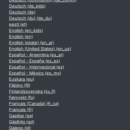
Deutsch (community) ‎(de_comm)‎
Deutsch ‎(de_kids)‎
Deutsch ‎(de)‎
Deutsch (du) ‎(de_du)‎
eesti ‎(et)‎
English ‎(en_kids)‎
English ‎(en)‎
English (pirate) ‎(en_ar)‎
English (United States) ‎(en_us)‎
Español - Argentina ‎(es_ar)‎
Español - España ‎(es_es)‎
Español - Internacional ‎(es)‎
Español - México ‎(es_mx)‎
Euskara ‎(eu)‎
Filipino ‎(fil)‎
Finlandssvenska ‎(sv_fi)‎
Føroyskt ‎(fo)‎
Français (Canada) ‎(fr_ca)‎
Français ‎(fr)‎
Gaeilge ‎(ga)‎
Gàidhlig ‎(gd)‎
Galego ‎(gl)‎