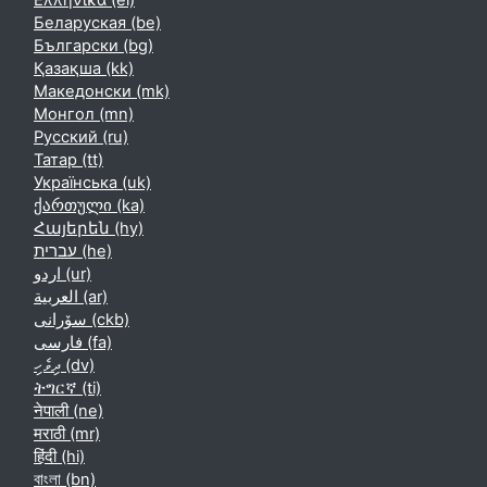
Ελληνικά ‎(el)‎
Беларуская ‎(be)‎
Български ‎(bg)‎
Қазақша ‎(kk)‎
Македонски ‎(mk)‎
Монгол ‎(mn)‎
Русский ‎(ru)‎
Татар ‎(tt)‎
Українська ‎(uk)‎
ქართული ‎(ka)‎
Հայերեն ‎(hy)‎
עברית ‎(he)‎
اردو ‎(ur)‎
العربية ‎(ar)‎
سۆرانی ‎(ckb)‎
فارسی ‎(fa)‎
ދިވެހި ‎(dv)‎
ትግርኛ ‎(ti)‎
नेपाली ‎(ne)‎
मराठी ‎(mr)‎
हिंदी ‎(hi)‎
বাংলা ‎(bn)‎