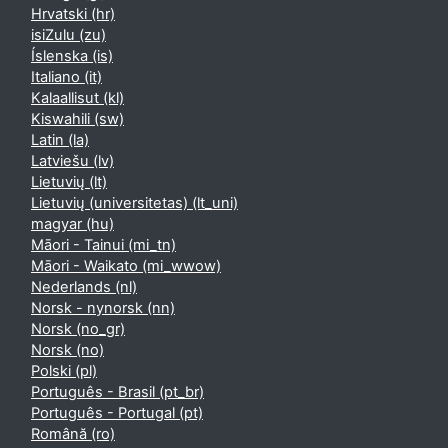
Hrvatski ‎(hr)‎
isiZulu ‎(zu)‎
Íslenska ‎(is)‎
Italiano ‎(it)‎
Kalaallisut ‎(kl)‎
Kiswahili ‎(sw)‎
Latin ‎(la)‎
Latviešu ‎(lv)‎
Lietuvių ‎(lt)‎
Lietuvių (universitetas) ‎(lt_uni)‎
magyar ‎(hu)‎
Māori - Tainui ‎(mi_tn)‎
Māori - Waikato ‎(mi_wwow)‎
Nederlands ‎(nl)‎
Norsk - nynorsk ‎(nn)‎
Norsk ‎(no_gr)‎
Norsk ‎(no)‎
Polski ‎(pl)‎
Português - Brasil ‎(pt_br)‎
Português - Portugal ‎(pt)‎
Română ‎(ro)‎