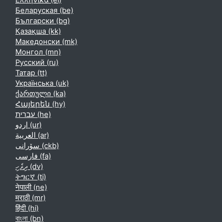
Ελληνικά ‎(el)‎
Беларуская ‎(be)‎
Български ‎(bg)‎
Қазақша ‎(kk)‎
Македонски ‎(mk)‎
Монгол ‎(mn)‎
Русский ‎(ru)‎
Татар ‎(tt)‎
Українська ‎(uk)‎
ქართული ‎(ka)‎
Հայերեն ‎(hy)‎
עברית ‎(he)‎
اردو ‎(ur)‎
العربية ‎(ar)‎
سۆرانی ‎(ckb)‎
فارسی ‎(fa)‎
ދިވެހި ‎(dv)‎
ትግርኛ ‎(ti)‎
नेपाली ‎(ne)‎
मराठी ‎(mr)‎
हिंदी ‎(hi)‎
বাংলা ‎(bn)‎