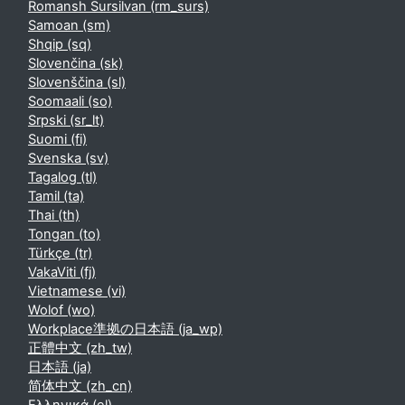
Romansh Sursilvan ‎(rm_surs)‎
Samoan ‎(sm)‎
Shqip ‎(sq)‎
Slovenčina ‎(sk)‎
Slovenščina ‎(sl)‎
Soomaali ‎(so)‎
Srpski ‎(sr_lt)‎
Suomi ‎(fi)‎
Svenska ‎(sv)‎
Tagalog ‎(tl)‎
Tamil ‎(ta)‎
Thai ‎(th)‎
Tongan ‎(to)‎
Türkçe ‎(tr)‎
VakaViti ‎(fj)‎
Vietnamese ‎(vi)‎
Wolof ‎(wo)‎
Workplace準拠の日本語 ‎(ja_wp)‎
正體中文 ‎(zh_tw)‎
日本語 ‎(ja)‎
简体中文 ‎(zh_cn)‎