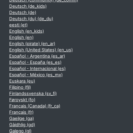
Deutsch (community) ‎(de_comm)‎
Deutsch ‎(de_kids)‎
Deutsch ‎(de)‎
Deutsch (du) ‎(de_du)‎
eesti ‎(et)‎
English ‎(en_kids)‎
English ‎(en)‎
English (pirate) ‎(en_ar)‎
English (United States) ‎(en_us)‎
Español - Argentina ‎(es_ar)‎
Español - España ‎(es_es)‎
Español - Internacional ‎(es)‎
Español - México ‎(es_mx)‎
Euskara ‎(eu)‎
Filipino ‎(fil)‎
Finlandssvenska ‎(sv_fi)‎
Føroyskt ‎(fo)‎
Français (Canada) ‎(fr_ca)‎
Français ‎(fr)‎
Gaeilge ‎(ga)‎
Gàidhlig ‎(gd)‎
Galego ‎(gl)‎