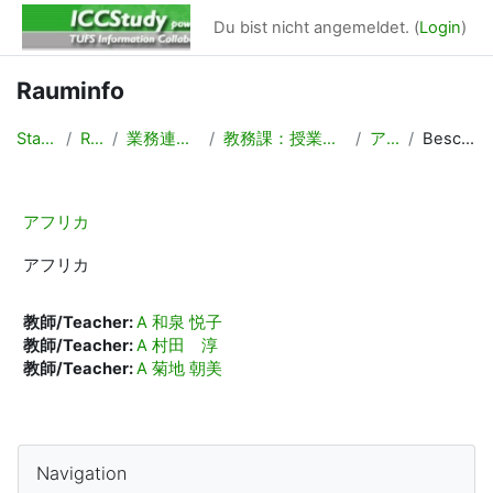
Zum Hauptinhalt
Du bist nicht angemeldet. (
Login
)
Rauminfo
Startseite
Räume
業務連絡/Backyard
教務課：授業計画，時間割作成
アフリカ
Beschreibung
アフリカ
アフリカ
教師/Teacher:
A 和泉 悦子
教師/Teacher:
A 村田 淳
教師/Teacher:
A 菊地 朝美
Blöcke
Navigation überspringen
Navigation