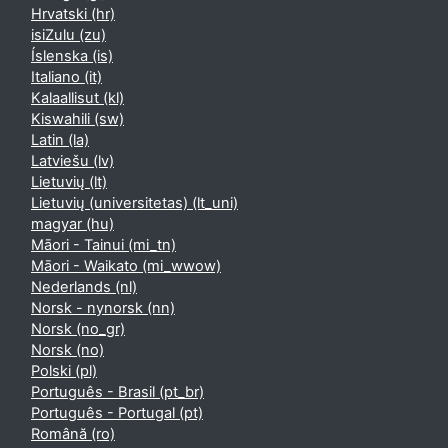
Hrvatski ‎(hr)‎
isiZulu ‎(zu)‎
Íslenska ‎(is)‎
Italiano ‎(it)‎
Kalaallisut ‎(kl)‎
Kiswahili ‎(sw)‎
Latin ‎(la)‎
Latviešu ‎(lv)‎
Lietuvių ‎(lt)‎
Lietuvių (universitetas) ‎(lt_uni)‎
magyar ‎(hu)‎
Māori - Tainui ‎(mi_tn)‎
Māori - Waikato ‎(mi_wwow)‎
Nederlands ‎(nl)‎
Norsk - nynorsk ‎(nn)‎
Norsk ‎(no_gr)‎
Norsk ‎(no)‎
Polski ‎(pl)‎
Português - Brasil ‎(pt_br)‎
Português - Portugal ‎(pt)‎
Română ‎(ro)‎