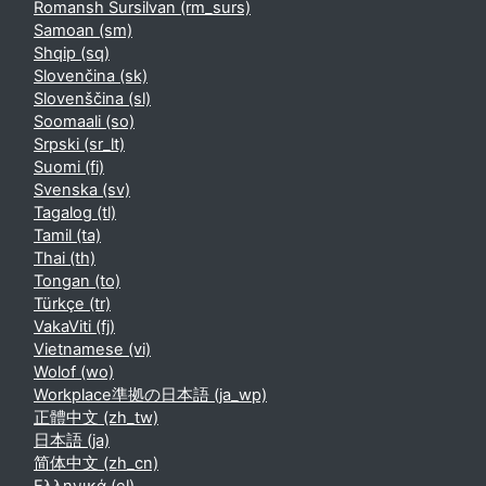
Romansh Sursilvan ‎(rm_surs)‎
Samoan ‎(sm)‎
Shqip ‎(sq)‎
Slovenčina ‎(sk)‎
Slovenščina ‎(sl)‎
Soomaali ‎(so)‎
Srpski ‎(sr_lt)‎
Suomi ‎(fi)‎
Svenska ‎(sv)‎
Tagalog ‎(tl)‎
Tamil ‎(ta)‎
Thai ‎(th)‎
Tongan ‎(to)‎
Türkçe ‎(tr)‎
VakaViti ‎(fj)‎
Vietnamese ‎(vi)‎
Wolof ‎(wo)‎
Workplace準拠の日本語 ‎(ja_wp)‎
正體中文 ‎(zh_tw)‎
日本語 ‎(ja)‎
简体中文 ‎(zh_cn)‎