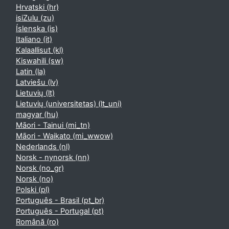
Hrvatski ‎(hr)‎
isiZulu ‎(zu)‎
Íslenska ‎(is)‎
Italiano ‎(it)‎
Kalaallisut ‎(kl)‎
Kiswahili ‎(sw)‎
Latin ‎(la)‎
Latviešu ‎(lv)‎
Lietuvių ‎(lt)‎
Lietuvių (universitetas) ‎(lt_uni)‎
magyar ‎(hu)‎
Māori - Tainui ‎(mi_tn)‎
Māori - Waikato ‎(mi_wwow)‎
Nederlands ‎(nl)‎
Norsk - nynorsk ‎(nn)‎
Norsk ‎(no_gr)‎
Norsk ‎(no)‎
Polski ‎(pl)‎
Português - Brasil ‎(pt_br)‎
Português - Portugal ‎(pt)‎
Română ‎(ro)‎