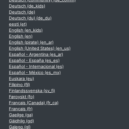
Deutsch (community) ‎(de_comm)‎
Deutsch ‎(de_kids)‎
Deutsch ‎(de)‎
Deutsch (du) ‎(de_du)‎
eesti ‎(et)‎
English ‎(en_kids)‎
English ‎(en)‎
English (pirate) ‎(en_ar)‎
English (United States) ‎(en_us)‎
Español - Argentina ‎(es_ar)‎
Español - España ‎(es_es)‎
Español - Internacional ‎(es)‎
Español - México ‎(es_mx)‎
Euskara ‎(eu)‎
Filipino ‎(fil)‎
Finlandssvenska ‎(sv_fi)‎
Føroyskt ‎(fo)‎
Français (Canada) ‎(fr_ca)‎
Français ‎(fr)‎
Gaeilge ‎(ga)‎
Gàidhlig ‎(gd)‎
Galego ‎(gl)‎