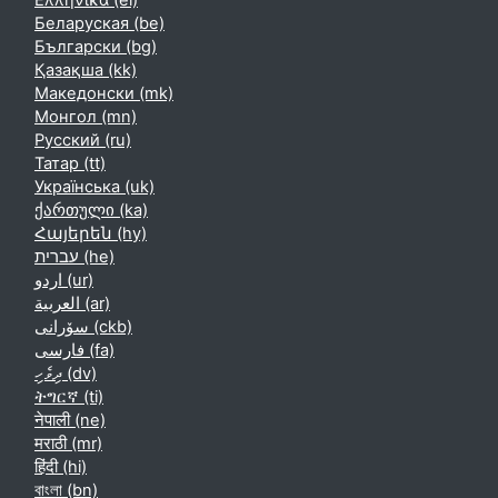
Ελληνικά ‎(el)‎
Беларуская ‎(be)‎
Български ‎(bg)‎
Қазақша ‎(kk)‎
Македонски ‎(mk)‎
Монгол ‎(mn)‎
Русский ‎(ru)‎
Татар ‎(tt)‎
Українська ‎(uk)‎
ქართული ‎(ka)‎
Հայերեն ‎(hy)‎
עברית ‎(he)‎
اردو ‎(ur)‎
العربية ‎(ar)‎
سۆرانی ‎(ckb)‎
فارسی ‎(fa)‎
ދިވެހި ‎(dv)‎
ትግርኛ ‎(ti)‎
नेपाली ‎(ne)‎
मराठी ‎(mr)‎
हिंदी ‎(hi)‎
বাংলা ‎(bn)‎