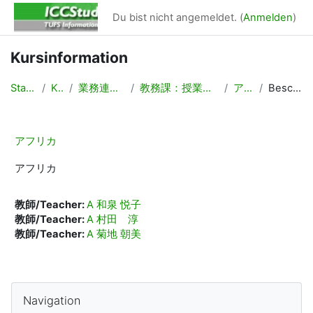
Zum Hauptinhalt
Du bist nicht angemeldet. (
Anmelden
)
Kursinformation
Startseite
Kurse
業務連絡/Backyard
教務課：授業計画，時間割作成
アフリカ
Beschreibung
アフリカ
アフリカ
教師/Teacher:
A 和泉 悦子
教師/Teacher:
A 村田 淳
教師/Teacher:
A 菊地 朝美
Blöcke
Navigation überspringen
Navigation