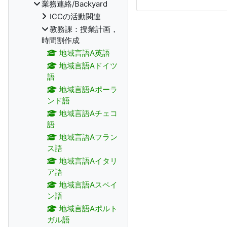
業務連絡/Backyard
ICCの活動関連
教務課：授業計画，
時間割作成
地域言語A英語
地域言語Aドイツ
語
地域言語Aポーラ
ンド語
地域言語Aチェコ
語
地域言語Aフラン
ス語
地域言語Aイタリ
ア語
地域言語Aスペイ
ン語
地域言語Aポルト
ガル語