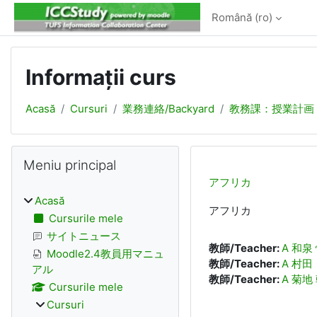
Sari la conţinutul principal
Română ‎(ro)‎
Informații curs
Acasă
Cursuri
業務連絡/Backyard
教務課：授業計画
Blocuri
Omite Meniu principal
Meniu principal
アフリカ
Acasă
アフリカ
Cursurile mele
サイトニュース
教師/Teacher:
A 和泉
Moodle2.4教員用マニュ
教師/Teacher:
A 村田
アル
教師/Teacher:
A 菊地
Cursurile mele
Cursuri