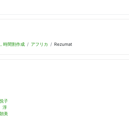
，時間割作成
アフリカ
Rezumat
 悦子
 淳
 朝美