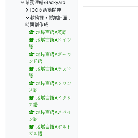
業務連絡/Backyard
ICCの活動関連
教務課：授業計画，
時間割作成
地域言語A英語
地域言語Aドイツ
語
地域言語Aポーラ
ンド語
地域言語Aチェコ
語
地域言語Aフラン
ス語
地域言語Aイタリ
ア語
地域言語Aスペイ
ン語
地域言語Aポルト
ガル語