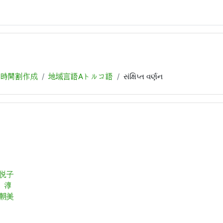
，時間割作成
地域言語Aトルコ語
સંક્ષિપ્ત વર્ણન
 悦子
 淳
 朝美