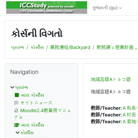
મુખ્ય વિષયવસ્તુ પર જાઓ
ગુજરાતી ‎(gu)‎
કોર્સની વિગતો
પ્રારંભ
કોર્સીસ
業務連絡/Backyard
教務課：授業計画
બ્લોક
Navigation છોડી દો
Navigation
地域言語Aトルコ語
પ્રારંભ
地域言語Aトルコ語
મારા કોર્સીસ
サイトニュース
教師/Teacher:
A 和泉
Moodle2.4教員用マニュ
教師/Teacher:
A 村田
アル
教師/Teacher:
A 菊地
મારા કોર્સીસ
કોર્સીસ