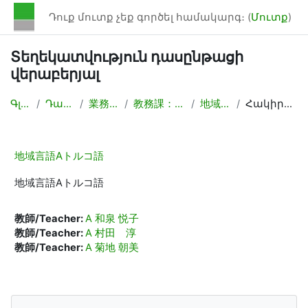
Բաց թողնել հիմնական բովանդակությունը
Դուք մուտք չեք գործել համակարգ։ (
Մուտք
)
Տեղեկատվություն դասընթացի
վերաբերյալ
Գլխավոր
Դասընթացներ
業務連絡/Backyard
教務課：授業計画，時間割作成
地域言語Aトルコ語
Հակիրճ նկարագրություն
地域言語Aトルコ語
地域言語Aトルコ語
教師/Teacher:
A 和泉 悦子
教師/Teacher:
A 村田 淳
教師/Teacher:
A 菊地 朝美
Բլոկներ
Բաց թողնել Ուղղորդում