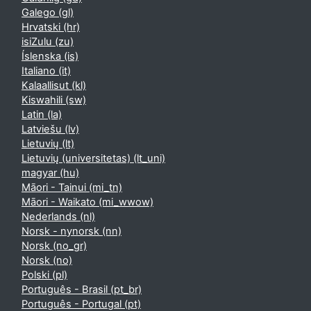
Galego ‎(gl)‎
Hrvatski ‎(hr)‎
isiZulu ‎(zu)‎
Íslenska ‎(is)‎
Italiano ‎(it)‎
Kalaallisut ‎(kl)‎
Kiswahili ‎(sw)‎
Latin ‎(la)‎
Latviešu ‎(lv)‎
Lietuvių ‎(lt)‎
Lietuvių (universitetas) ‎(lt_uni)‎
magyar ‎(hu)‎
Māori - Tainui ‎(mi_tn)‎
Māori - Waikato ‎(mi_wwow)‎
Nederlands ‎(nl)‎
Norsk - nynorsk ‎(nn)‎
Norsk ‎(no_gr)‎
Norsk ‎(no)‎
Polski ‎(pl)‎
Português - Brasil ‎(pt_br)‎
Português - Portugal ‎(pt)‎