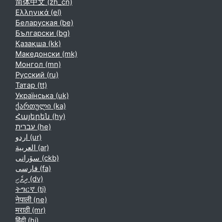
简体中文 ‎(zh_cn)‎
Ελληνικά ‎(el)‎
Беларуская ‎(be)‎
Български ‎(bg)‎
Қазақша ‎(kk)‎
Македонски ‎(mk)‎
Монгол ‎(mn)‎
Русский ‎(ru)‎
Татар ‎(tt)‎
Українська ‎(uk)‎
ქართული ‎(ka)‎
Հայերեն ‎(hy)‎
עברית ‎(he)‎
اردو ‎(ur)‎
العربية ‎(ar)‎
سۆرانی ‎(ckb)‎
فارسی ‎(fa)‎
ދިވެހި ‎(dv)‎
ትግርኛ ‎(ti)‎
नेपाली ‎(ne)‎
मराठी ‎(mr)‎
हिंदी ‎(hi)‎