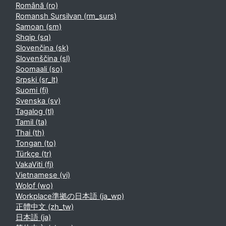
Română ‎(ro)‎
Romansh Sursilvan ‎(rm_surs)‎
Samoan ‎(sm)‎
Shqip ‎(sq)‎
Slovenčina ‎(sk)‎
Slovenščina ‎(sl)‎
Soomaali ‎(so)‎
Srpski ‎(sr_lt)‎
Suomi ‎(fi)‎
Svenska ‎(sv)‎
Tagalog ‎(tl)‎
Tamil ‎(ta)‎
Thai ‎(th)‎
Tongan ‎(to)‎
Türkçe ‎(tr)‎
VakaViti ‎(fj)‎
Vietnamese ‎(vi)‎
Wolof ‎(wo)‎
Workplace準拠の日本語 ‎(ja_wp)‎
正體中文 ‎(zh_tw)‎
日本語 ‎(ja)‎