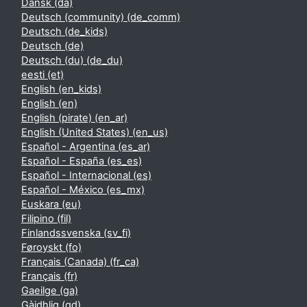
Dansk ‎(da)‎
Deutsch (community) ‎(de_comm)‎
Deutsch ‎(de_kids)‎
Deutsch ‎(de)‎
Deutsch (du) ‎(de_du)‎
eesti ‎(et)‎
English ‎(en_kids)‎
English ‎(en)‎
English (pirate) ‎(en_ar)‎
English (United States) ‎(en_us)‎
Español - Argentina ‎(es_ar)‎
Español - España ‎(es_es)‎
Español - Internacional ‎(es)‎
Español - México ‎(es_mx)‎
Euskara ‎(eu)‎
Filipino ‎(fil)‎
Finlandssvenska ‎(sv_fi)‎
Føroyskt ‎(fo)‎
Français (Canada) ‎(fr_ca)‎
Français ‎(fr)‎
Gaeilge ‎(ga)‎
Gàidhlig ‎(gd)‎