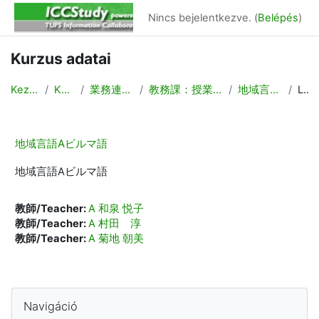
Tovább a fő tartalomhoz
Nincs bejelentkezve. (
Belépés
)
Kurzus adatai
Kezdőoldal
Kurzusok
業務連絡/Backyard
教務課：授業計画，時間割作成
地域言語Aビルマ語
Leírás
地域言語Aビルマ語
地域言語Aビルマ語
教師/Teacher:
A 和泉 悦子
教師/Teacher:
A 村田 淳
教師/Teacher:
A 菊地 朝美
Blokkok
Navigáció kihagyása
Navigáció