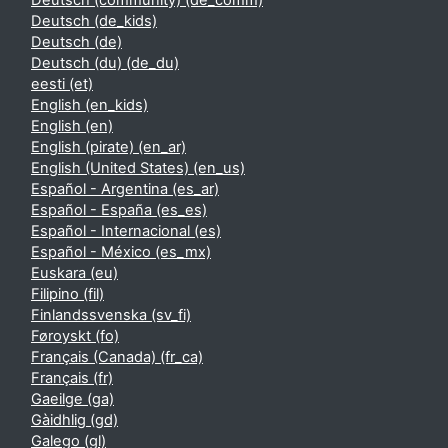
Deutsch (community) ‎(de_comm)‎
Deutsch ‎(de_kids)‎
Deutsch ‎(de)‎
Deutsch (du) ‎(de_du)‎
eesti ‎(et)‎
English ‎(en_kids)‎
English ‎(en)‎
English (pirate) ‎(en_ar)‎
English (United States) ‎(en_us)‎
Español - Argentina ‎(es_ar)‎
Español - España ‎(es_es)‎
Español - Internacional ‎(es)‎
Español - México ‎(es_mx)‎
Euskara ‎(eu)‎
Filipino ‎(fil)‎
Finlandssvenska ‎(sv_fi)‎
Føroyskt ‎(fo)‎
Français (Canada) ‎(fr_ca)‎
Français ‎(fr)‎
Gaeilge ‎(ga)‎
Gàidhlig ‎(gd)‎
Galego ‎(gl)‎