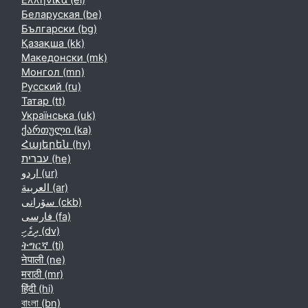
Ελληνικά ‎(el)‎
Беларуская ‎(be)‎
Български ‎(bg)‎
Қазақша ‎(kk)‎
Македонски ‎(mk)‎
Монгол ‎(mn)‎
Русский ‎(ru)‎
Татар ‎(tt)‎
Українська ‎(uk)‎
ქართული ‎(ka)‎
Հայերեն ‎(hy)‎
עברית ‎(he)‎
اردو ‎(ur)‎
العربية ‎(ar)‎
سۆرانی ‎(ckb)‎
فارسی ‎(fa)‎
ދިވެހި ‎(dv)‎
ትግርኛ ‎(ti)‎
नेपाली ‎(ne)‎
मराठी ‎(mr)‎
हिंदी ‎(hi)‎
বাংলা ‎(bn)‎