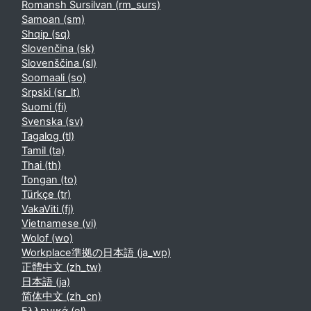
Romansh Sursilvan ‎(rm_surs)‎
Samoan ‎(sm)‎
Shqip ‎(sq)‎
Slovenčina ‎(sk)‎
Slovenščina ‎(sl)‎
Soomaali ‎(so)‎
Srpski ‎(sr_lt)‎
Suomi ‎(fi)‎
Svenska ‎(sv)‎
Tagalog ‎(tl)‎
Tamil ‎(ta)‎
Thai ‎(th)‎
Tongan ‎(to)‎
Türkçe ‎(tr)‎
VakaViti ‎(fj)‎
Vietnamese ‎(vi)‎
Wolof ‎(wo)‎
Workplace準拠の日本語 ‎(ja_wp)‎
正體中文 ‎(zh_tw)‎
日本語 ‎(ja)‎
简体中文 ‎(zh_cn)‎