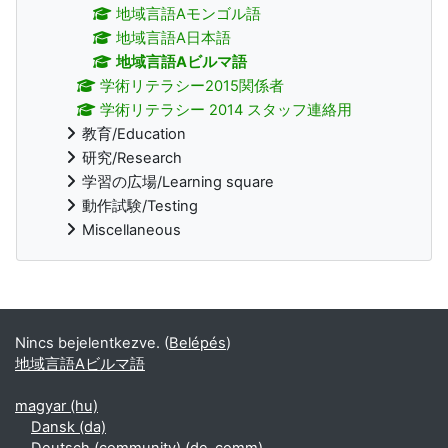
地域言語Aモンゴル語
地域言語A日本語
地域言語Aビルマ語
学術リテラシー2015関係者
学術リテラシー 2014 スタッフ連絡用
教育/Education
研究/Research
学習の広場/Learning square
動作試験/Testing
Miscellaneous
Kiegészítő blokkok
Nincs bejelentkezve. (
Belépés
)
地域言語Aビルマ語
magyar ‎(hu)‎
Dansk ‎(da)‎