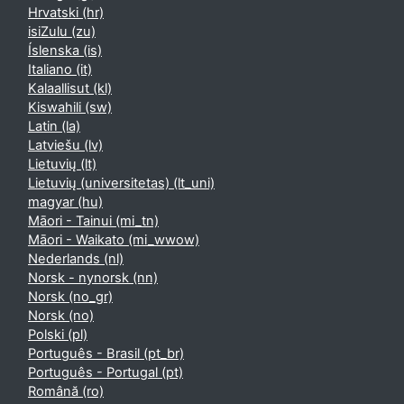
Hrvatski ‎(hr)‎
isiZulu ‎(zu)‎
Íslenska ‎(is)‎
Italiano ‎(it)‎
Kalaallisut ‎(kl)‎
Kiswahili ‎(sw)‎
Latin ‎(la)‎
Latviešu ‎(lv)‎
Lietuvių ‎(lt)‎
Lietuvių (universitetas) ‎(lt_uni)‎
magyar ‎(hu)‎
Māori - Tainui ‎(mi_tn)‎
Māori - Waikato ‎(mi_wwow)‎
Nederlands ‎(nl)‎
Norsk - nynorsk ‎(nn)‎
Norsk ‎(no_gr)‎
Norsk ‎(no)‎
Polski ‎(pl)‎
Português - Brasil ‎(pt_br)‎
Português - Portugal ‎(pt)‎
Română ‎(ro)‎