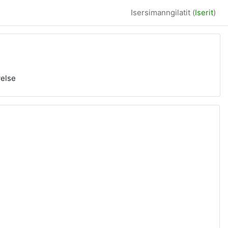
Isersimanngilatit (
Iserit
)
velse