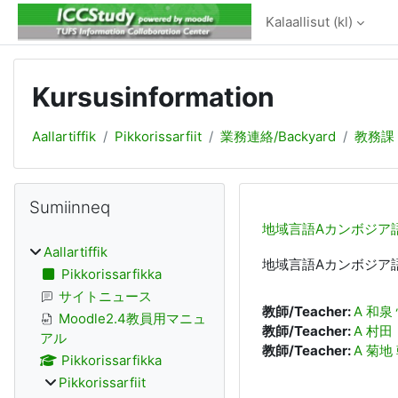
Gå til hovedindhold
Kalaallisut ‎(kl)‎
Kursusinformation
Aallartiffik
Pikkorissarfiit
業務連絡/Backyard
教務課
Blokke
Skip Sumiinneq
Sumiinneq
地域言語Aカンボジア
Aallartiffik
地域言語Aカンボジア
Pikkorissarfikka
サイトニュース
教師/Teacher:
A 和泉
Moodle2.4教員用マニュ
教師/Teacher:
A 村田
アル
教師/Teacher:
A 菊地
Pikkorissarfikka
Pikkorissarfiit