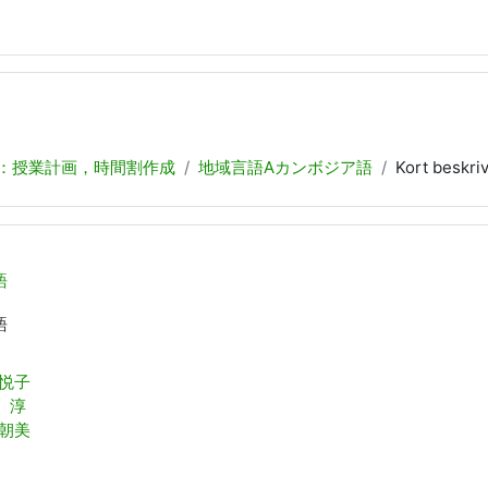
：授業計画，時間割作成
地域言語Aカンボジア語
Kort beskri
語
語
 悦子
 淳
 朝美