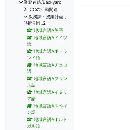
業務連絡/Backyard
ICCの活動関連
教務課：授業計画，
時間割作成
地域言語A英語
地域言語Aドイツ
語
地域言語Aポーラ
ンド語
地域言語Aチェコ
語
地域言語Aフラン
ス語
地域言語Aイタリ
ア語
地域言語Aスペイ
ン語
地域言語Aポルト
ガル語