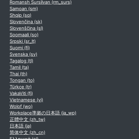
Romansh Sursilvan ‎(rm_surs)‎
Samoan ‎(sm)‎
Shqip ‎(sq)‎
Slovenčina ‎(sk)‎
Slovenščina ‎(sl)‎
Soomaali ‎(so)‎
Srpski ‎(sr_lt)‎
Suomi ‎(fi)‎
Svenska ‎(sv)‎
Tagalog ‎(tl)‎
Tamil ‎(ta)‎
Thai ‎(th)‎
Tongan ‎(to)‎
Türkçe ‎(tr)‎
VakaViti ‎(fj)‎
Vietnamese ‎(vi)‎
Wolof ‎(wo)‎
Workplace準拠の日本語 ‎(ja_wp)‎
正體中文 ‎(zh_tw)‎
日本語 ‎(ja)‎
简体中文 ‎(zh_cn)‎