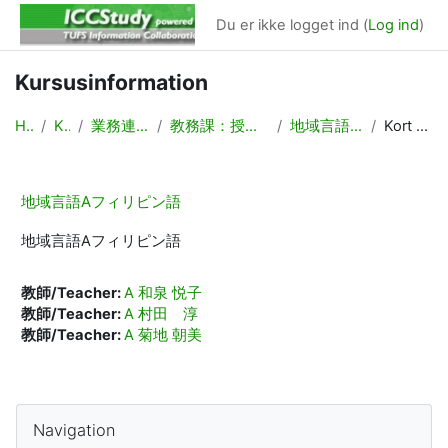
Gå til hovedindhold
Du er ikke logget ind (
Log ind
)
Kursusinformation
Hjem
Kurser
業務連絡/Backyard
教務課：授業計画，時間割作成
地域言語Aフィリピン語
Kort beskrivelse
地域言語Aフィリピン語
地域言語Aフィリピン語
教師/Teacher:
A 和泉 悦子
教師/Teacher:
A 村田 淳
教師/Teacher:
A 菊地 朝美
Blokke
Skip Navigation
Navigation