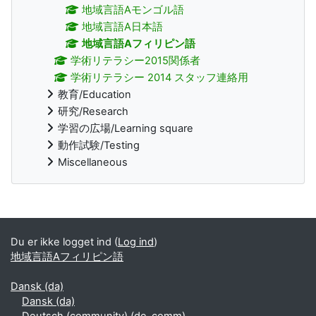
地域言語Aモンゴル語
地域言語A日本語
地域言語Aフィリピン語
学術リテラシー2015関係者
学術リテラシー 2014 スタッフ連絡用
教育/Education
研究/Research
学習の広場/Learning square
動作試験/Testing
Miscellaneous
Supplerende blokke
Du er ikke logget ind (
Log ind
)
地域言語Aフィリピン語
Dansk ‎(da)‎
Dansk ‎(da)‎