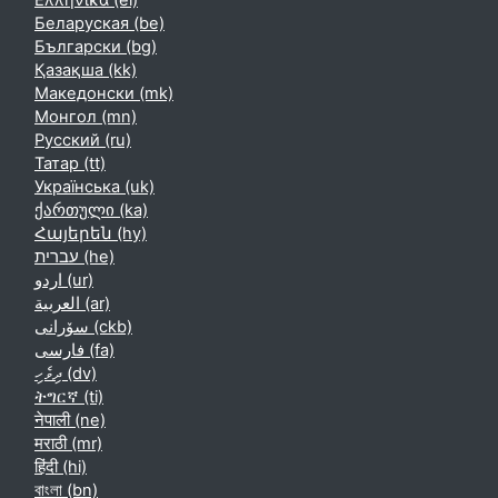
Ελληνικά ‎(el)‎
Беларуская ‎(be)‎
Български ‎(bg)‎
Қазақша ‎(kk)‎
Македонски ‎(mk)‎
Монгол ‎(mn)‎
Русский ‎(ru)‎
Татар ‎(tt)‎
Українська ‎(uk)‎
ქართული ‎(ka)‎
Հայերեն ‎(hy)‎
עברית ‎(he)‎
اردو ‎(ur)‎
العربية ‎(ar)‎
سۆرانی ‎(ckb)‎
فارسی ‎(fa)‎
ދިވެހި ‎(dv)‎
ትግርኛ ‎(ti)‎
नेपाली ‎(ne)‎
मराठी ‎(mr)‎
हिंदी ‎(hi)‎
বাংলা ‎(bn)‎