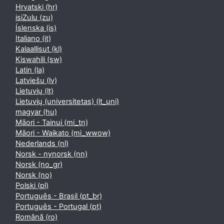
Hrvatski ‎(hr)‎
isiZulu ‎(zu)‎
Íslenska ‎(is)‎
Italiano ‎(it)‎
Kalaallisut ‎(kl)‎
Kiswahili ‎(sw)‎
Latin ‎(la)‎
Latviešu ‎(lv)‎
Lietuvių ‎(lt)‎
Lietuvių (universitetas) ‎(lt_uni)‎
magyar ‎(hu)‎
Māori - Tainui ‎(mi_tn)‎
Māori - Waikato ‎(mi_wwow)‎
Nederlands ‎(nl)‎
Norsk - nynorsk ‎(nn)‎
Norsk ‎(no_gr)‎
Norsk ‎(no)‎
Polski ‎(pl)‎
Português - Brasil ‎(pt_br)‎
Português - Portugal ‎(pt)‎
Română ‎(ro)‎