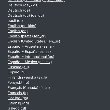
Deutsch (community) ‎(de_comm)‎
Deutsch ‎(de_kids)‎
Deutsch ‎(de)‎
Deutsch (du) ‎(de_du)‎
eesti ‎(et)‎
English ‎(en_kids)‎
English ‎(en)‎
English (pirate) ‎(en_ar)‎
English (United States) ‎(en_us)‎
Español - Argentina ‎(es_ar)‎
Español - España ‎(es_es)‎
Español - Internacional ‎(es)‎
Español - México ‎(es_mx)‎
Euskara ‎(eu)‎
Filipino ‎(fil)‎
Finlandssvenska ‎(sv_fi)‎
Føroyskt ‎(fo)‎
Français (Canada) ‎(fr_ca)‎
Français ‎(fr)‎
Gaeilge ‎(ga)‎
Gàidhlig ‎(gd)‎
Galego ‎(gl)‎