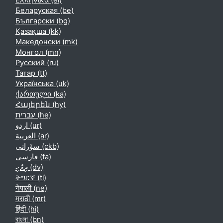
Ελληνικά ‎(el)‎
Беларуская ‎(be)‎
Български ‎(bg)‎
Қазақша ‎(kk)‎
Македонски ‎(mk)‎
Монгол ‎(mn)‎
Русский ‎(ru)‎
Татар ‎(tt)‎
Українська ‎(uk)‎
ქართული ‎(ka)‎
Հայերեն ‎(hy)‎
עברית ‎(he)‎
اردو ‎(ur)‎
العربية ‎(ar)‎
سۆرانی ‎(ckb)‎
فارسی ‎(fa)‎
ދިވެހި ‎(dv)‎
ትግርኛ ‎(ti)‎
नेपाली ‎(ne)‎
मराठी ‎(mr)‎
हिंदी ‎(hi)‎
বাংলা ‎(bn)‎