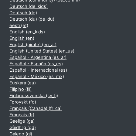
Deutsch (community) ‎(de_comm)‎
Deutsch ‎(de_kids)‎
Deutsch ‎(de)‎
Deutsch (du) ‎(de_du)‎
eesti ‎(et)‎
English ‎(en_kids)‎
English ‎(en)‎
English (pirate) ‎(en_ar)‎
English (United States) ‎(en_us)‎
Español - Argentina ‎(es_ar)‎
Español - España ‎(es_es)‎
Español - Internacional ‎(es)‎
Español - México ‎(es_mx)‎
Euskara ‎(eu)‎
Filipino ‎(fil)‎
Finlandssvenska ‎(sv_fi)‎
Føroyskt ‎(fo)‎
Français (Canada) ‎(fr_ca)‎
Français ‎(fr)‎
Gaeilge ‎(ga)‎
Gàidhlig ‎(gd)‎
Galego ‎(gl)‎