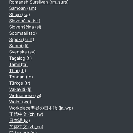
Romansh Sursilvan ‎(rm_surs)‎
Samoan ‎(sm)‎
Shqip ‎(sq)‎
Slovenčina ‎(sk)‎
Slovenščina ‎(sl)‎
Soomaali ‎(so)‎
Srpski ‎(sr_lt)‎
Suomi ‎(fi)‎
Svenska ‎(sv)‎
Tagalog ‎(tl)‎
Tamil ‎(ta)‎
Thai ‎(th)‎
Tongan ‎(to)‎
Türkçe ‎(tr)‎
VakaViti ‎(fj)‎
Vietnamese ‎(vi)‎
Wolof ‎(wo)‎
Workplace準拠の日本語 ‎(ja_wp)‎
正體中文 ‎(zh_tw)‎
日本語 ‎(ja)‎
简体中文 ‎(zh_cn)‎