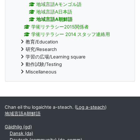
地域言語Aモンゴル語
地域言語A日本語
地域言語A朝鮮語
学術リテラシー2015関係者
学術リテラシー 2014 スタッフ連絡用
教育/Education
研究/Research
学習の広場/Learning square
動作試験/Testing
Miscellaneous
Blocaichean a bharrachd
Chan eil thu logaichte a-steach. (
Log a-steach
)
地域言語A朝鮮語
Gàidhlig ‎(gd)‎
Dansk ‎(da)‎