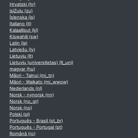
Hrvatski ‎(hr)‎
isiZulu ‎(zu)‎
Íslenska ‎(is)‎
Italiano ‎(it)‎
Kalaallisut ‎(kl)‎
Kiswahili ‎(sw)‎
Latin ‎(la)‎
Latviešu ‎(lv)‎
Lietuvių ‎(lt)‎
Lietuvių (universitetas) ‎(lt_uni)‎
magyar ‎(hu)‎
Māori - Tainui ‎(mi_tn)‎
Māori - Waikato ‎(mi_wwow)‎
Nederlands ‎(nl)‎
Norsk - nynorsk ‎(nn)‎
Norsk ‎(no_gr)‎
Norsk ‎(no)‎
Polski ‎(pl)‎
Português - Brasil ‎(pt_br)‎
Português - Portugal ‎(pt)‎
Română ‎(ro)‎