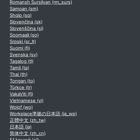
Romansh Sursilvan ‎(rm_surs)‎
Samoan ‎(sm)‎
Shqip ‎(sq)‎
Slovenčina ‎(sk)‎
Slovenščina ‎(sl)‎
Soomaali ‎(so)‎
Srpski ‎(sr_lt)‎
Suomi ‎(fi)‎
Svenska ‎(sv)‎
Tagalog ‎(tl)‎
Tamil ‎(ta)‎
Thai ‎(th)‎
Tongan ‎(to)‎
Türkçe ‎(tr)‎
VakaViti ‎(fj)‎
Vietnamese ‎(vi)‎
Wolof ‎(wo)‎
Workplace準拠の日本語 ‎(ja_wp)‎
正體中文 ‎(zh_tw)‎
日本語 ‎(ja)‎
简体中文 ‎(zh_cn)‎