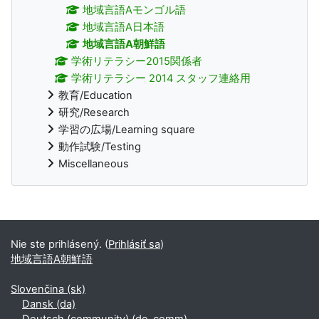
地域言語Aモンゴル語
地域言語A日本語
地域言語A朝鮮語
学術リテラシー2015関係者
学術リテラシー 2014 スタッフ連絡用
教育/Education
研究/Research
学習の広場/Learning square
動作試験/Testing
Miscellaneous
Dodatočné bloky
Nie ste prihlásený. (
Prihlásiť sa
)
地域言語A朝鮮語
Slovenčina ‎(sk)‎
Dansk ‎(da)‎