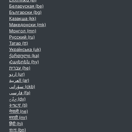
Ελληνικά ‎(el)‎
Беларуская ‎(be)‎
Български ‎(bg)‎
Қазақша ‎(kk)‎
Македонски ‎(mk)‎
Монгол ‎(mn)‎
Русский ‎(ru)‎
Татар ‎(tt)‎
Українська ‎(uk)‎
ქართული ‎(ka)‎
Հայերեն ‎(hy)‎
עברית ‎(he)‎
اردو ‎(ur)‎
العربية ‎(ar)‎
سۆرانی ‎(ckb)‎
فارسی ‎(fa)‎
ދިވެހި ‎(dv)‎
ትግርኛ ‎(ti)‎
नेपाली ‎(ne)‎
मराठी ‎(mr)‎
हिंदी ‎(hi)‎
বাংলা ‎(bn)‎