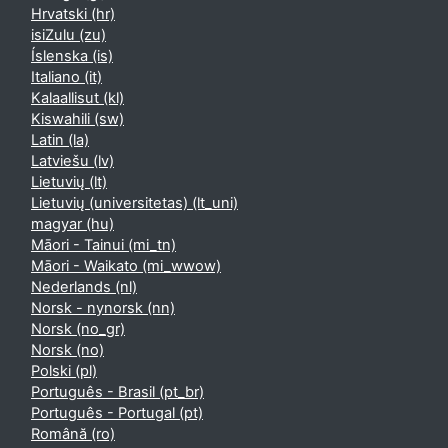
Hrvatski ‎(hr)‎
isiZulu ‎(zu)‎
Íslenska ‎(is)‎
Italiano ‎(it)‎
Kalaallisut ‎(kl)‎
Kiswahili ‎(sw)‎
Latin ‎(la)‎
Latviešu ‎(lv)‎
Lietuvių ‎(lt)‎
Lietuvių (universitetas) ‎(lt_uni)‎
magyar ‎(hu)‎
Māori - Tainui ‎(mi_tn)‎
Māori - Waikato ‎(mi_wwow)‎
Nederlands ‎(nl)‎
Norsk - nynorsk ‎(nn)‎
Norsk ‎(no_gr)‎
Norsk ‎(no)‎
Polski ‎(pl)‎
Português - Brasil ‎(pt_br)‎
Português - Portugal ‎(pt)‎
Română ‎(ro)‎