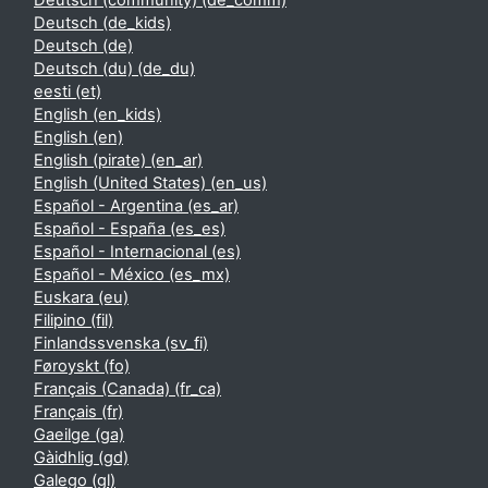
Deutsch (community) ‎(de_comm)‎
Deutsch ‎(de_kids)‎
Deutsch ‎(de)‎
Deutsch (du) ‎(de_du)‎
eesti ‎(et)‎
English ‎(en_kids)‎
English ‎(en)‎
English (pirate) ‎(en_ar)‎
English (United States) ‎(en_us)‎
Español - Argentina ‎(es_ar)‎
Español - España ‎(es_es)‎
Español - Internacional ‎(es)‎
Español - México ‎(es_mx)‎
Euskara ‎(eu)‎
Filipino ‎(fil)‎
Finlandssvenska ‎(sv_fi)‎
Føroyskt ‎(fo)‎
Français (Canada) ‎(fr_ca)‎
Français ‎(fr)‎
Gaeilge ‎(ga)‎
Gàidhlig ‎(gd)‎
Galego ‎(gl)‎