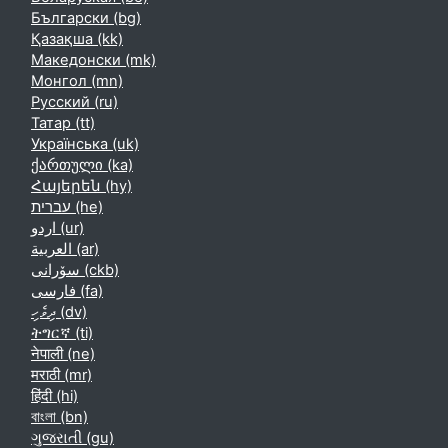
Български ‎(bg)‎
Қазақша ‎(kk)‎
Македонски ‎(mk)‎
Монгол ‎(mn)‎
Русский ‎(ru)‎
Татар ‎(tt)‎
Українська ‎(uk)‎
ქართული ‎(ka)‎
Հայերեն ‎(hy)‎
עברית ‎(he)‎
اردو ‎(ur)‎
العربية ‎(ar)‎
سۆرانی ‎(ckb)‎
فارسی ‎(fa)‎
ދިވެހި ‎(dv)‎
ትግርኛ ‎(ti)‎
नेपाली ‎(ne)‎
मराठी ‎(mr)‎
हिंदी ‎(hi)‎
বাংলা ‎(bn)‎
ગુજરાતી ‎(gu)‎