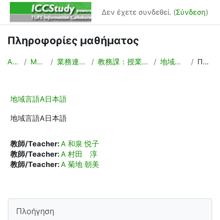
Μετάβαση στο κεντρικό περιεχόμενο
Δεν έχετε συνδεθεί. (
Σύνδεση
)
Πληροφορίες μαθήματος
Αρχική
Μαθήματα
業務連絡/Backyard
教務課：授業計画，時間割作成
地域言語A日本語
Περίληψη
地域言語A日本語
地域言語A日本語
教師/Teacher:
A 和泉 悦子
教師/Teacher:
A 村田 淳
教師/Teacher:
A 菊地 朝美
Μπλοκ
Παράλειψη Πλοήγηση
Πλοήγηση