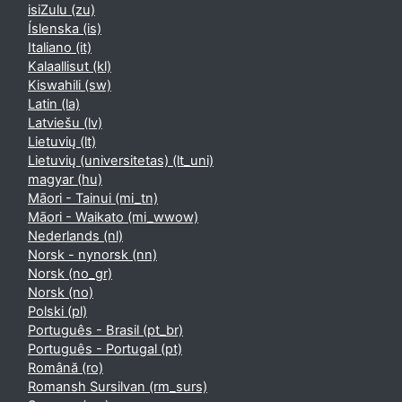
isiZulu ‎(zu)‎
Íslenska ‎(is)‎
Italiano ‎(it)‎
Kalaallisut ‎(kl)‎
Kiswahili ‎(sw)‎
Latin ‎(la)‎
Latviešu ‎(lv)‎
Lietuvių ‎(lt)‎
Lietuvių (universitetas) ‎(lt_uni)‎
magyar ‎(hu)‎
Māori - Tainui ‎(mi_tn)‎
Māori - Waikato ‎(mi_wwow)‎
Nederlands ‎(nl)‎
Norsk - nynorsk ‎(nn)‎
Norsk ‎(no_gr)‎
Norsk ‎(no)‎
Polski ‎(pl)‎
Português - Brasil ‎(pt_br)‎
Português - Portugal ‎(pt)‎
Română ‎(ro)‎
Romansh Sursilvan ‎(rm_surs)‎