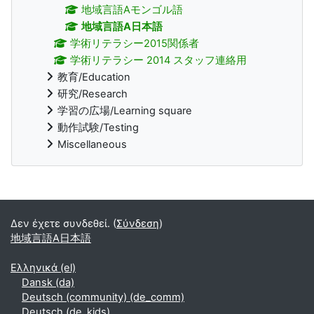
地域言語Aモンゴル語
地域言語A日本語
学術リテラシー2015関係者
学術リテラシー 2014 スタッフ連絡用
教育/Education
研究/Research
学習の広場/Learning square
動作試験/Testing
Miscellaneous
Supplementary blocks
Δεν έχετε συνδεθεί. (
Σύνδεση
)
地域言語A日本語
Ελληνικά ‎(el)‎
Dansk ‎(da)‎
Deutsch (community) ‎(de_comm)‎
Deutsch ‎(de_kids)‎