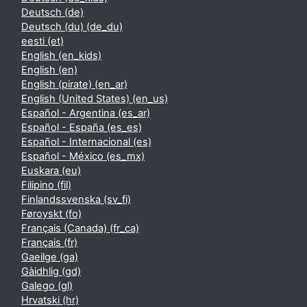
Deutsch ‎(de)‎
Deutsch (du) ‎(de_du)‎
eesti ‎(et)‎
English ‎(en_kids)‎
English ‎(en)‎
English (pirate) ‎(en_ar)‎
English (United States) ‎(en_us)‎
Español - Argentina ‎(es_ar)‎
Español - España ‎(es_es)‎
Español - Internacional ‎(es)‎
Español - México ‎(es_mx)‎
Euskara ‎(eu)‎
Filipino ‎(fil)‎
Finlandssvenska ‎(sv_fi)‎
Føroyskt ‎(fo)‎
Français (Canada) ‎(fr_ca)‎
Français ‎(fr)‎
Gaeilge ‎(ga)‎
Gàidhlig ‎(gd)‎
Galego ‎(gl)‎
Hrvatski ‎(hr)‎