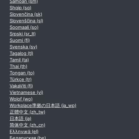
Samoan ‎(sm)‎
Shqip ‎(sq)‎
Slovenčina ‎(sk)‎
Slovenščina ‎(sl)‎
Soomaali ‎(so)‎
Srpski ‎(sr_lt)‎
Suomi ‎(fi)‎
Svenska ‎(sv)‎
Tagalog ‎(tl)‎
Tamil ‎(ta)‎
Thai ‎(th)‎
Tongan ‎(to)‎
Türkçe ‎(tr)‎
VakaViti ‎(fj)‎
Vietnamese ‎(vi)‎
Wolof ‎(wo)‎
Workplace準拠の日本語 ‎(ja_wp)‎
正體中文 ‎(zh_tw)‎
日本語 ‎(ja)‎
简体中文 ‎(zh_cn)‎
Ελληνικά ‎(el)‎
Беларуская ‎(be)‎