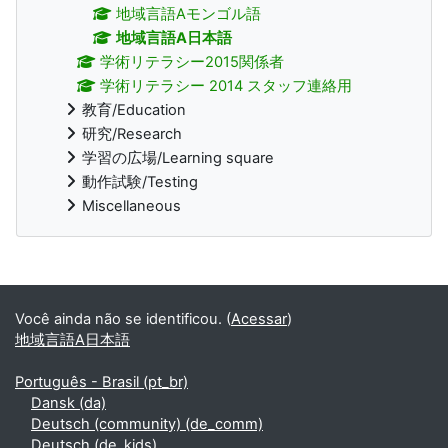
地域言語Aモンゴル語
地域言語A日本語
学術リテラシー2015関係者
学術リテラシー 2014 スタッフ連絡用
教育/Education
研究/Research
学習の広場/Learning square
動作試験/Testing
Miscellaneous
Blocos suplementares
Você ainda não se identificou. (
Acessar
)
地域言語A日本語
Português - Brasil ‎(pt_br)‎
Dansk ‎(da)‎
Deutsch (community) ‎(de_comm)‎
Deutsch ‎(de_kids)‎