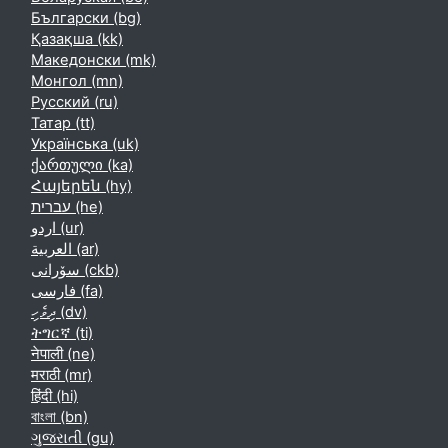
Български ‎(bg)‎
Қазақша ‎(kk)‎
Македонски ‎(mk)‎
Монгол ‎(mn)‎
Русский ‎(ru)‎
Татар ‎(tt)‎
Українська ‎(uk)‎
ქართული ‎(ka)‎
Հայերեն ‎(hy)‎
עברית ‎(he)‎
اردو ‎(ur)‎
العربية ‎(ar)‎
سۆرانی ‎(ckb)‎
فارسی ‎(fa)‎
ދިވެހި ‎(dv)‎
ትግርኛ ‎(ti)‎
नेपाली ‎(ne)‎
मराठी ‎(mr)‎
हिंदी ‎(hi)‎
বাংলা ‎(bn)‎
ગુજરાતી ‎(gu)‎