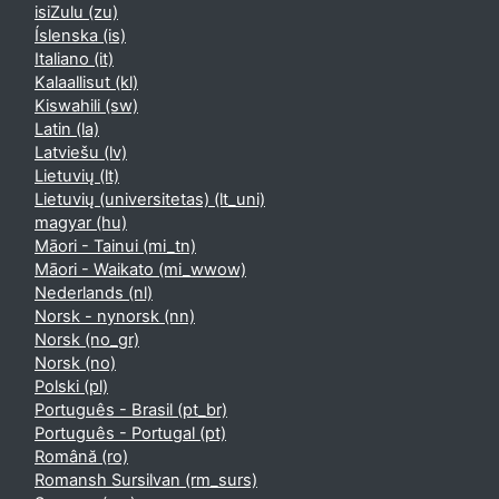
isiZulu ‎(zu)‎
Íslenska ‎(is)‎
Italiano ‎(it)‎
Kalaallisut ‎(kl)‎
Kiswahili ‎(sw)‎
Latin ‎(la)‎
Latviešu ‎(lv)‎
Lietuvių ‎(lt)‎
Lietuvių (universitetas) ‎(lt_uni)‎
magyar ‎(hu)‎
Māori - Tainui ‎(mi_tn)‎
Māori - Waikato ‎(mi_wwow)‎
Nederlands ‎(nl)‎
Norsk - nynorsk ‎(nn)‎
Norsk ‎(no_gr)‎
Norsk ‎(no)‎
Polski ‎(pl)‎
Português - Brasil ‎(pt_br)‎
Português - Portugal ‎(pt)‎
Română ‎(ro)‎
Romansh Sursilvan ‎(rm_surs)‎