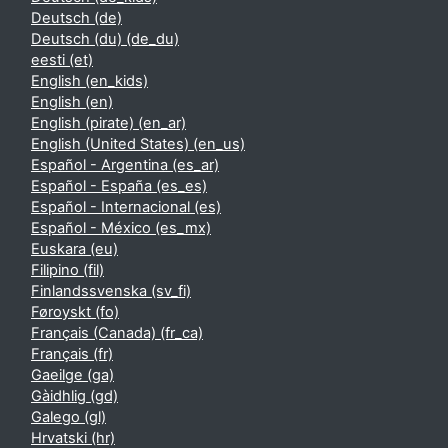
Deutsch ‎(de)‎
Deutsch (du) ‎(de_du)‎
eesti ‎(et)‎
English ‎(en_kids)‎
English ‎(en)‎
English (pirate) ‎(en_ar)‎
English (United States) ‎(en_us)‎
Español - Argentina ‎(es_ar)‎
Español - España ‎(es_es)‎
Español - Internacional ‎(es)‎
Español - México ‎(es_mx)‎
Euskara ‎(eu)‎
Filipino ‎(fil)‎
Finlandssvenska ‎(sv_fi)‎
Føroyskt ‎(fo)‎
Français (Canada) ‎(fr_ca)‎
Français ‎(fr)‎
Gaeilge ‎(ga)‎
Gàidhlig ‎(gd)‎
Galego ‎(gl)‎
Hrvatski ‎(hr)‎