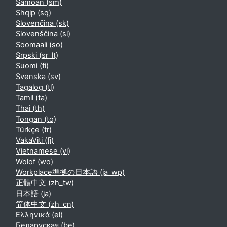
Samoan ‎(sm)‎
Shqip ‎(sq)‎
Slovenčina ‎(sk)‎
Slovenščina ‎(sl)‎
Soomaali ‎(so)‎
Srpski ‎(sr_lt)‎
Suomi ‎(fi)‎
Svenska ‎(sv)‎
Tagalog ‎(tl)‎
Tamil ‎(ta)‎
Thai ‎(th)‎
Tongan ‎(to)‎
Türkçe ‎(tr)‎
VakaViti ‎(fj)‎
Vietnamese ‎(vi)‎
Wolof ‎(wo)‎
Workplace準拠の日本語 ‎(ja_wp)‎
正體中文 ‎(zh_tw)‎
日本語 ‎(ja)‎
简体中文 ‎(zh_cn)‎
Ελληνικά ‎(el)‎
Беларуская ‎(be)‎