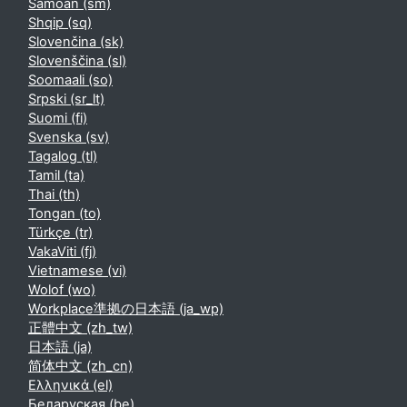
Samoan ‎(sm)‎
Shqip ‎(sq)‎
Slovenčina ‎(sk)‎
Slovenščina ‎(sl)‎
Soomaali ‎(so)‎
Srpski ‎(sr_lt)‎
Suomi ‎(fi)‎
Svenska ‎(sv)‎
Tagalog ‎(tl)‎
Tamil ‎(ta)‎
Thai ‎(th)‎
Tongan ‎(to)‎
Türkçe ‎(tr)‎
VakaViti ‎(fj)‎
Vietnamese ‎(vi)‎
Wolof ‎(wo)‎
Workplace準拠の日本語 ‎(ja_wp)‎
正體中文 ‎(zh_tw)‎
日本語 ‎(ja)‎
简体中文 ‎(zh_cn)‎
Ελληνικά ‎(el)‎
Беларуская ‎(be)‎