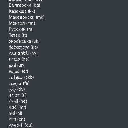
Български ‎(bg)‎
Қазақша ‎(kk)‎
Македонски ‎(mk)‎
Монгол ‎(mn)‎
Русский ‎(ru)‎
Татар ‎(tt)‎
Українська ‎(uk)‎
ქართული ‎(ka)‎
Հայերեն ‎(hy)‎
עברית ‎(he)‎
اردو ‎(ur)‎
العربية ‎(ar)‎
سۆرانی ‎(ckb)‎
فارسی ‎(fa)‎
ދިވެހި ‎(dv)‎
ትግርኛ ‎(ti)‎
नेपाली ‎(ne)‎
मराठी ‎(mr)‎
हिंदी ‎(hi)‎
বাংলা ‎(bn)‎
ગુજરાતી ‎(gu)‎