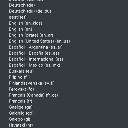
Deutsch ‎(de)‎
Deutsch (du) ‎(de_du)‎
eesti ‎(et)‎
English ‎(en_kids)‎
English ‎(en)‎
English (pirate) ‎(en_ar)‎
English (United States) ‎(en_us)‎
Español - Argentina ‎(es_ar)‎
Español - España ‎(es_es)‎
Español - Internacional ‎(es)‎
Español - México ‎(es_mx)‎
Euskara ‎(eu)‎
Filipino ‎(fil)‎
Finlandssvenska ‎(sv_fi)‎
Føroyskt ‎(fo)‎
Français (Canada) ‎(fr_ca)‎
Français ‎(fr)‎
Gaeilge ‎(ga)‎
Gàidhlig ‎(gd)‎
Galego ‎(gl)‎
Hrvatski ‎(hr)‎