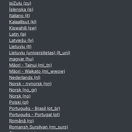
isiZulu ‎(zu)‎
Íslenska ‎(is)‎
Italiano ‎(it)‎
Kalaallisut ‎(kl)‎
Kiswahili ‎(sw)‎
Latin ‎(la)‎
Latviešu ‎(lv)‎
Lietuvių ‎(lt)‎
Lietuvių (universitetas) ‎(lt_uni)‎
magyar ‎(hu)‎
Māori - Tainui ‎(mi_tn)‎
Māori - Waikato ‎(mi_wwow)‎
Nederlands ‎(nl)‎
Norsk - nynorsk ‎(nn)‎
Norsk ‎(no_gr)‎
Norsk ‎(no)‎
Polski ‎(pl)‎
Português - Brasil ‎(pt_br)‎
Português - Portugal ‎(pt)‎
Română ‎(ro)‎
Romansh Sursilvan ‎(rm_surs)‎