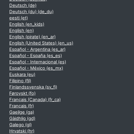
Deutsch ‎(de)‎
Deutsch (du) ‎(de_du)‎
eesti ‎(et)‎
English ‎(en_kids)‎
English ‎(en)‎
English (pirate) ‎(en_ar)‎
English (United States) ‎(en_us)‎
Español - Argentina ‎(es_ar)‎
Español - España ‎(es_es)‎
Español - Internacional ‎(es)‎
Español - México ‎(es_mx)‎
Euskara ‎(eu)‎
Filipino ‎(fil)‎
Finlandssvenska ‎(sv_fi)‎
Føroyskt ‎(fo)‎
Français (Canada) ‎(fr_ca)‎
Français ‎(fr)‎
Gaeilge ‎(ga)‎
Gàidhlig ‎(gd)‎
Galego ‎(gl)‎
Hrvatski ‎(hr)‎