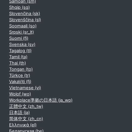
Samoan ‎(sm)‎
Shqip ‎(sq)‎
Slovenčina ‎(sk)‎
Slovenščina ‎(sl)‎
Soomaali ‎(so)‎
Srpski ‎(sr_lt)‎
Suomi ‎(fi)‎
Svenska ‎(sv)‎
Tagalog ‎(tl)‎
Tamil ‎(ta)‎
Thai ‎(th)‎
Tongan ‎(to)‎
Türkçe ‎(tr)‎
VakaViti ‎(fj)‎
Vietnamese ‎(vi)‎
Wolof ‎(wo)‎
Workplace準拠の日本語 ‎(ja_wp)‎
正體中文 ‎(zh_tw)‎
日本語 ‎(ja)‎
简体中文 ‎(zh_cn)‎
Ελληνικά ‎(el)‎
Беларуская ‎(be)‎