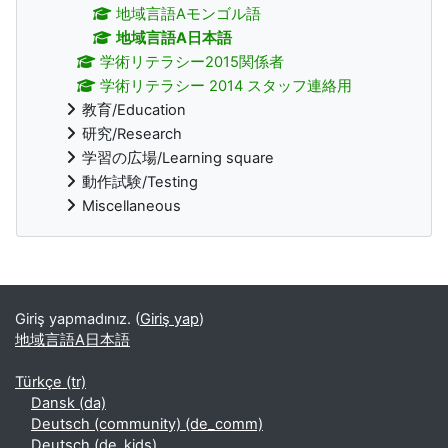
地域言語Aモンゴル語
地域言語A日本語
学術リテラシー2015関係者
学術リテラシー 2014 スタッフ連絡用
教育/Education
研究/Research
学習の広場/Learning square
動作試験/Testing
Miscellaneous
Tamamlayıcı bloklar
Giriş yapmadınız. (
Giriş yap
)
地域言語A日本語
Türkçe ‎(tr)‎
Dansk ‎(da)‎
Deutsch (community) ‎(de_comm)‎
Deutsch ‎(de_kids)‎