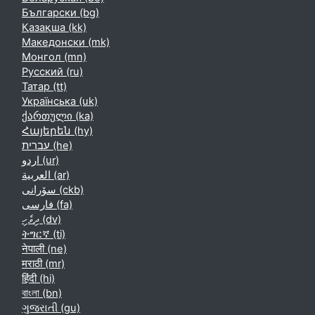
Български ‎(bg)‎
Қазақша ‎(kk)‎
Македонски ‎(mk)‎
Монгол ‎(mn)‎
Русский ‎(ru)‎
Татар ‎(tt)‎
Українська ‎(uk)‎
ქართული ‎(ka)‎
Հայերեն ‎(hy)‎
עברית ‎(he)‎
اردو ‎(ur)‎
العربية ‎(ar)‎
سۆرانی ‎(ckb)‎
فارسی ‎(fa)‎
ދިވެހި ‎(dv)‎
ትግርኛ ‎(ti)‎
नेपाली ‎(ne)‎
मराठी ‎(mr)‎
हिंदी ‎(hi)‎
বাংলা ‎(bn)‎
ગુજરાતી ‎(gu)‎