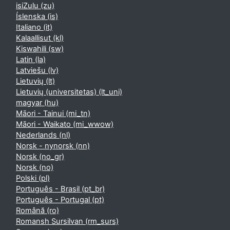
isiZulu ‎(zu)‎
Íslenska ‎(is)‎
Italiano ‎(it)‎
Kalaallisut ‎(kl)‎
Kiswahili ‎(sw)‎
Latin ‎(la)‎
Latviešu ‎(lv)‎
Lietuvių ‎(lt)‎
Lietuvių (universitetas) ‎(lt_uni)‎
magyar ‎(hu)‎
Māori - Tainui ‎(mi_tn)‎
Māori - Waikato ‎(mi_wwow)‎
Nederlands ‎(nl)‎
Norsk - nynorsk ‎(nn)‎
Norsk ‎(no_gr)‎
Norsk ‎(no)‎
Polski ‎(pl)‎
Português - Brasil ‎(pt_br)‎
Português - Portugal ‎(pt)‎
Română ‎(ro)‎
Romansh Sursilvan ‎(rm_surs)‎