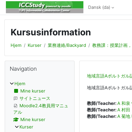
Gå til hovedindhold
Dansk ‎(da)‎
Kursusinformation
Hjem
Kurser
業務連絡/Backyard
教務課：授業計画，
Blokke
Skip Navigation
Navigation
地域言語Aポルトガル
Hjem
地域言語Aポルトガル
Mine kurser
サイトニュース
教師/Teacher:
A 和泉
Moodle2.4教員用マニュ
教師/Teacher:
A 村田
アル
教師/Teacher:
A 菊地
Mine kurser
Kurser