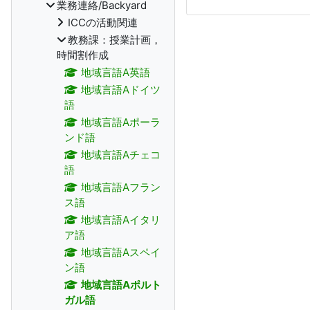
業務連絡/Backyard
ICCの活動関連
教務課：授業計画，
時間割作成
地域言語A英語
地域言語Aドイツ
語
地域言語Aポーラ
ンド語
地域言語Aチェコ
語
地域言語Aフラン
ス語
地域言語Aイタリ
ア語
地域言語Aスペイ
ン語
地域言語Aポルト
ガル語