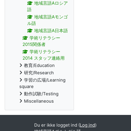
地域言語Aロシア
語
地域言語Aモンゴ
ル語
地域言語A日本語
学術リテラシー
2015関係者
学術リテラシー
2014 スタッフ連絡用
教育/Education
研究/Research
学習の広場/Learning
square
動作試験/Testing
Miscellaneous
Du er ikke logget ind (
Log ind
)