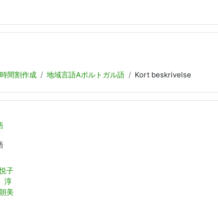
時間割作成
地域言語Aポルトガル語
Kort beskrivelse
語
語
 悦子
 淳
 朝美