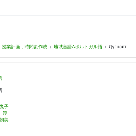
：授業計画，時間割作成
地域言語Aポルトガル語
Дүгнэлт
語
語
 悦子
 淳
 朝美