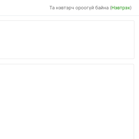
Та нэвтэрч ороогүй байна (
Нэвтрэх
)