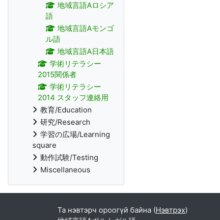
地域言語Aロシア
語
地域言語Aモンゴ
ル語
地域言語A日本語
学術リテラシー
2015関係者
学術リテラシー
2014 スタッフ連絡用
教育/Education
研究/Research
学習の広場/Learning
square
動作試験/Testing
Miscellaneous
Та нэвтэрч ороогүй байна (
Нэвтрэх
)