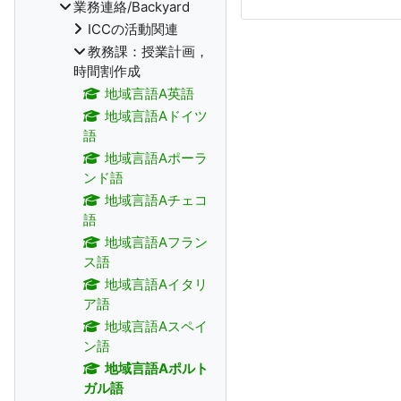
業務連絡/Backyard
ICCの活動関連
教務課：授業計画，
時間割作成
地域言語A英語
地域言語Aドイツ
語
地域言語Aポーラ
ンド語
地域言語Aチェコ
語
地域言語Aフラン
ス語
地域言語Aイタリ
ア語
地域言語Aスペイ
ン語
地域言語Aポルト
ガル語