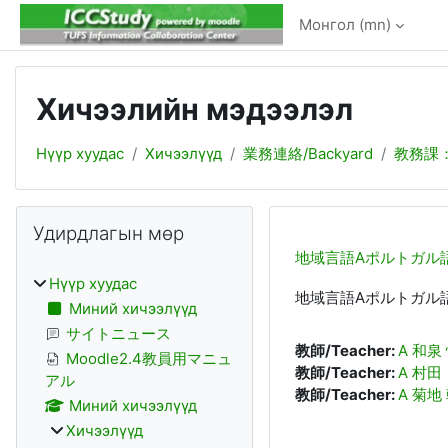
Үндсэн агуулга руу шилжих
Монгол ‎(mn)‎
Хичээлийн мэдээлэл
Нүүр хуудас
Хичээлүүд
業務連絡/Backyard
教務課
Блокууд
Алгасах Удирдлагын мөр
Удирдлагын мөр
地域言語Aポルトガル
Нүүр хуудас
地域言語Aポルトガル
Миний хичээлүүд
サイトニュース
教師/Teacher:
A 和泉
Moodle2.4教員用マニュ
教師/Teacher:
A 村田
アル
教師/Teacher:
A 菊地
Миний хичээлүүд
Хичээлүүд